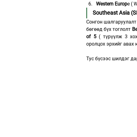
Western Europ
e ( 
Southeast Asia (
Сонгон шалгаруулалт
бөгөөд бүх тоглолт 
Be
of 5
 ( түрүүлж 3 хо
оролцох эрхийг авах 
Тус бүсээс шилдэг да