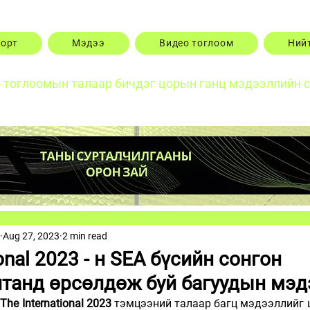
порт
Мэдээ
Видео тоглоом
Ний
о тоглоомын талаар бичдэг цорын ганц мэдээллийн 
Aug 27, 2023
2 min read
ional 2023 - н SEA бүсийн сонгон
танд өрсөлдөж буй багуудын мэд
 
The International 2023
 тэмцээний талаар багц мэдээллийг ца