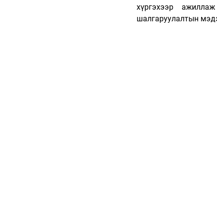
хүргэхээр ажилла
шалгаруулалтын мэдэ