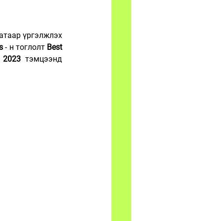
атаар үргэлжлэх 
s
 - н тоглолт 
Best 
l 2023
 тэмцээнд 