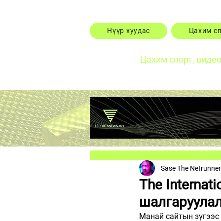
Нүүр хуудас
Цахим с
Цахим спорт, виде
Sase The Netrunner
The Internat
шалгаруулал
Манай сайтын зүгээс