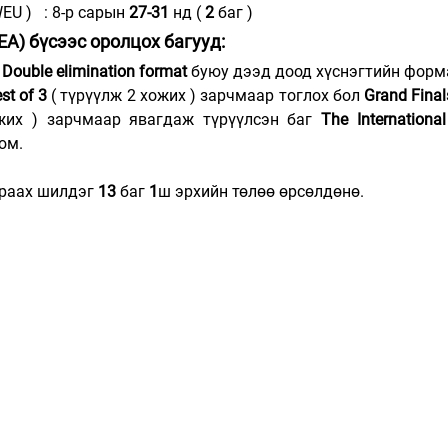
WEU )   : 8-р сарын 
27-31 
нд ( 
2 
баг )
SEA) бүсээс оролцох багууд:
 
Double elimination format
 буюу дээд доод хүснэгтийн форм
st of 3
 ( түрүүлж 2 хожих ) зарчмаар тоглох бол 
Grand Final
жих ) зарчмаар явагдаж түрүүлсэн баг 
The Internationa
юм.
раах шилдэг 
13
 баг 
1
ш эрхийн төлөө өрсөлдөнө.