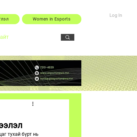
Log In
тлэл
Women in Esports
сайт
ээлэл
г тухай бүрт нь 