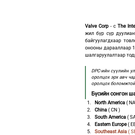
Valve Corp 
- с 
The Inte
жил бүр сүр дуулиан
байгуулагдхаар товл
онооны дарааллаар 12
шалгаруулалтаар тод
DPC-ийн сүүлийн ули
оролцох эрх авч чад
оролцох боломжтой
Бүсийн сонгон ш
North America
 ( NA
China
 ( CN )          
South America
 ( SA
Eastern Europe
 ( E
Southeast Asia
 ( S