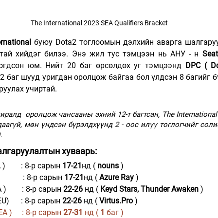
The International 2023 SEA Qualifiers Bracket
rnational
 буюу Dota2 тоглоомын дэлхийн аварга шалгаруу
тай хийдэг билээ. Энэ жил тус тэмцээн нь АНУ - н 
Seat
огдсон юм. Нийт 20 баг өрсөлдөх уг тэмцээнд 
 баг шууд уригдан оролцож байгаа бол үлдсэн 8 багийг бү
руулах учиртай.
ралд  оролцож чансааны эхний 12-т багтсан, The International
аагүй, мөн үндсэн бүрэлдхүүнд 2 - оос илүү тоглогчийг солиог
.
алгаруулалтын хуваарь:
 )        : 8-р сарын 
17-21
нд ( 
nouns
 )
              : 8-р сарын 
17-21
нд ( 
Azure Ray
 )
 )        : 8-р сарын 
22-26
 нд ( 
Keyd Stars, Thunder Awaken
 )
EU)      : 8-р сарын 
22-26
 нд ( 
Virtus.Pro
 )
EA )     : 8-р сарын 
27-31 
нд ( 
1
 баг )