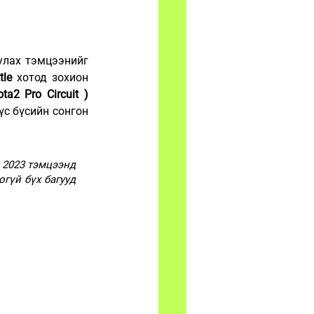
лах тэмцээнийг 
tle
 хотод зохион 
DPC ( Dota2 Pro Circuit ) 
с бүсийн сонгон 
 2023 тэмцээнд 
үй бүх багууд  