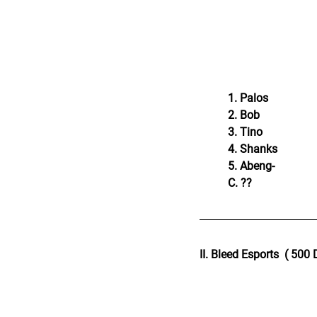
	1. 
Palos
	2. 
B
ob
	3. 
T
ino
	4. 
S
hanks
	5. 
A
beng-
	C. ??
II. Bleed Esports  ( 500