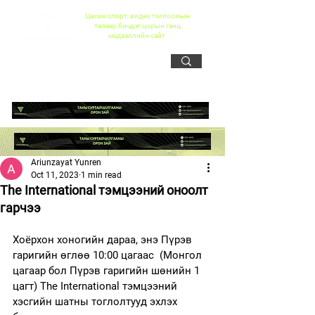
Цахим спорт, видео тоглоомын
талаар бичдэг цорын ганц
мэдээллийн сайт
Ariunzayat Yunren
Oct 11, 2023
1 min read
The International тэмцээний оноолт
гарчээ
Хоёрхон хоногийн дараа, энэ Пүрэв 
гаригийн өглөө 10:00 цагаас  (Монгол 
цагаар бол Пүрэв гаригийн шөнийн 1 
цагт) The International тэмцээний 
хэсгийн шатны тоглолтууд эхлэх 