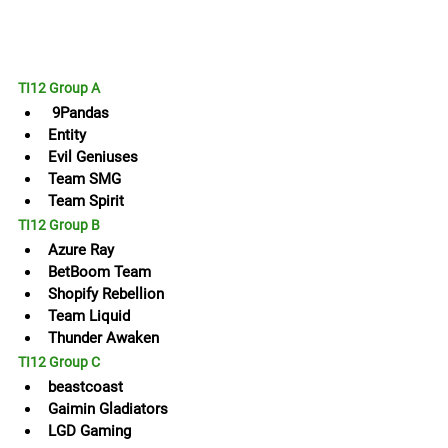
TI12 Group A
9Pandas
Entity
Evil Geniuses
Team SMG
Team Spirit
TI12 Group B
Azure Ray
BetBoom Team
Shopify Rebellion
Team Liquid
Thunder Awaken
TI12 Group C
beastcoast
Gaimin Gladiators
LGD Gaming