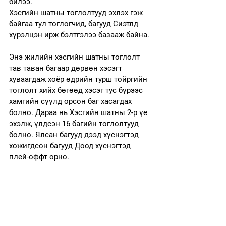
билээ. 
Хэсгийн шатны тоглолтууд эхлэх гэж 
байгаа тул тоглогчид, багууд Сиэтлд 
хүрэлцэн ирж бэлтгэлээ базааж байна.
Энэ жилийн хэсгийн шатны тоглолт 
тав таван багаар дөрвөн хэсэгт 
хуваагдаж хоёр өдрийн турш тойргийн 
тоглолт хийх бөгөөд хэсэг тус бүрээс 
хамгийн сүүлд орсон баг хасагдах 
болно. Дараа нь Хэсгийн шатны 2-р үе 
эхэлж, үлдсэн 16 багийн тоглолтууд 
болно. Ялсан багууд дээд хүснэгтэд 
хожигдсон багууд Доод хүснэгтэд 
плей-оффт орно.