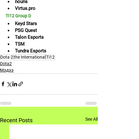
nouns
Virtus.pro
TI12 Group D
Keyd Stars
PSG Quest
Talon Esports
TSM
Tundra Esports
Dota 2
the International
Ti12
Dota2
Мэдээ
See All
Recent Posts