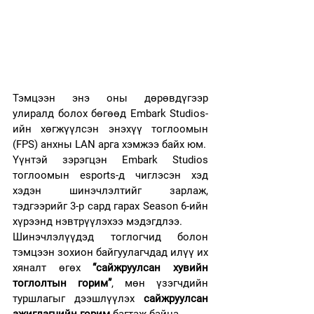
Тэмцээн энэ оны дөрөвдүгээр 
улиралд болох бөгөөд Embark Studios-
ийн хөгжүүлсэн энэхүү тоглоомын 
(FPS) анхны LAN арга хэмжээ байх юм.
Үүнтэй зэрэгцэн Embark Studios 
тоглоомын esports-д чиглэсэн хэд 
хэдэн шинэчлэлтийг зарлаж, 
тэдгээрийг 3-р сард гарах Season 6-ийн 
хүрээнд нэвтрүүлэхээ мэдэгдлээ.
Шинэчлэлүүдэд тоглогчид болон 
тэмцээн зохион байгуулагчдад илүү их 
хяналт өгөх 
“сайжруулсан хувийн 
тоглолтын горим”
, мөн үзэгчдийн 
туршлагыг дээшлүүлэх 
сайжруулсан 
ажиглагчийн горим
 багтаж байна.