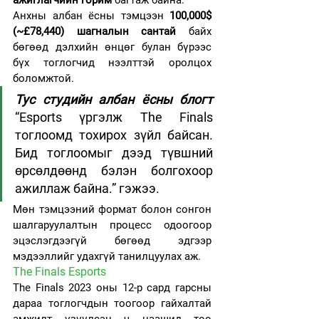
Анхны албан ёсны тэмцээн 
100,000$ 
(~£78,440) шагналын сантай
 байх 
бөгөөд дэлхийн өнцөг булан бүрээс 
бүх тоглогчид нээлттэй оролцох 
боломжтой.
Тус студийн албан ёсны блогт
“Esports үргэлж The Finals 
тоглоомд тохирох зүйл байсан. 
Бид тоглоомыг дээд түвшний 
өрсөлдөөнд бэлэн болгохоор 
ажиллаж байна.” гэжээ.
Мөн тэмцээний формат болон сонгон 
шалгаруулалтын процесс одоогоор 
эцэслэгдээгүй бөгөөд эдгээр 
мэдээллийг удахгүй танилцуулах аж.
The Finals Esports 
The Finals 2023 оны 12-р сард гарсны 
дараа тоглогчдын тоогоор гайхалтай 
амжилт үзүүлсэн ч цаашид тоо 