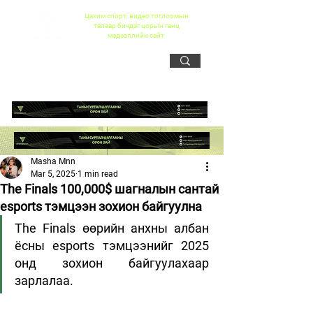
Цахим спорт, видео тоглоомын
талаар бичдэг цорын ганц
мэдээллийн сайт
Masha Mnn
Mar 5, 2025
1 min read
The Finals 100,000$ шагналын сантай
esports тэмцээн зохион байгуулна
The Finals өөрийн анхны албан 
ёсны esports тэмцээнийг 2025 
онд зохион байгуулахаар 
зарлалаа.