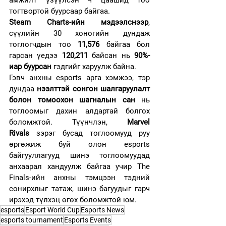
тогтвортой буурсаар байгаа.
Steam Charts-ийн мэдээлснээр
, 
сүүлийн 30 хоногийн дундаж 
тоглогчдын тоо 
11,576
 байгаа бол 
гарсан үедээ 
120,211
 байсан нь 
90%-
иар буурсан
 гэдгийг харуулж байна.
Гэвч анхны esports арга хэмжээ, тэр 
дундаа 
нээлттэй сонгон шалгаруулалт 
болон томоохон шагналын сан
 нь 
тоглоомыг дахин алдартай болгох 
боломжтой. Түүнчлэн, 
Marvel 
Rivals
 зэрэг бусад тоглоомууд руу 
өргөжиж буй олон esports 
байгууллагууд шинэ тоглоомуудад 
анхаарал хандуулж байгаа учир The 
Finals-ийн анхны тэмцээн тэдний 
сонирхлыг татаж, шинэ багуудыг гарч 
ирэхэд түлхэц өгөх боломжтой юм.
esports
Esport World Cup
Esports News
esports tournament
Esports Events