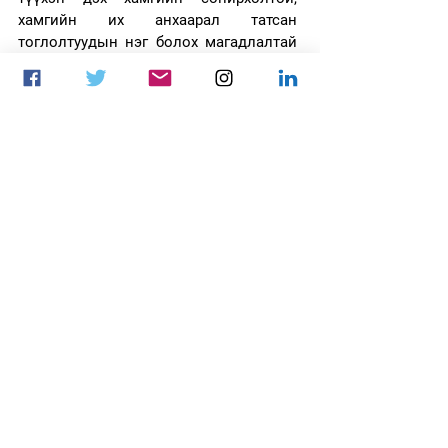
хамгийн их анхаарал татсан 
тоглолтуудын нэг болох магадлалтай 
юм. Ялангуяа хэний ч төсөөлөөгүй үр 
дүн гарвал...
League of Legends
LOL
league of legend
T1
Faker
LoL
Elon Musk
Grok AI
Grok
T1 LoL
League of Legends
Мэдээ
See All
Recent Posts