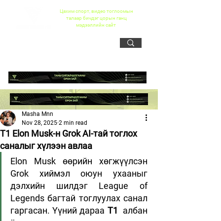
Цахим спорт, видео тоглоомын
талаар бичдэг цорын ганц
мэдээллийн сайт
Masha Mnn
Nov 28, 2025
2 min read
T1 Elon Musk-н Grok AI-тай тоглох
саналыг хүлээн авлаа
Elon Musk өөрийн хөгжүүлсэн 
Grok хиймэл оюун ухааныг 
дэлхийн шилдэг League of 
Legends багтай тоглуулах санал 
гаргасан. Үүний дараа 
T1
  албан 