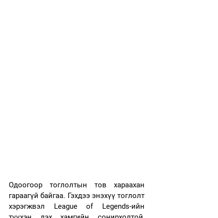
Одоогоор тоглолтын тов хараахан 
гараагүй байгаа. Гэхдээ энэхүү тоглолт 
хэрэгжвэл League of Legends-ийн 
түүхэн дэх хамгийн сонирхолтой, 