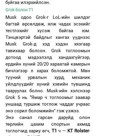
буйгаа илэрхийлсэн.
Grok болон T1 
Musk одоо Grok-г LoL-ийн шилдэг 
багтай өрсөлдөж, ялж чадах эсэхийг 
тестлэхийг хүсэж байгаа юм. 
Тэнцвэртэй байдлыг хангах үүднээс 
Musk Grok-д хэд хэдэн хязгаар 
тавихаар болсон. Grok тоглоомын 
дотоод мэдээлэлд хандахгүйгээр, 
ердийн хүний 20/20 хараатай камерын 
бичлэгээр л харах боломжтой. Мөн 
түүний урвалын хурд, механик 
үйлдлүүдийг хүний хэвийн түвшинд 
тааруулах болно. Musk-ийн хэлснээр 
Grok 5 нь “Ямар ч тоглоомыг заавар 
уншаад туршиж тоглож чаддаг учраас 
энэ сорил боломжийн" гэж үзжээ.
Энэ санал гарсан даруйд олон 
төрлийн цахим спортын ахмад 
тоглогчид хариу өгч, 
T1
 ч — 
KT Rolster
-