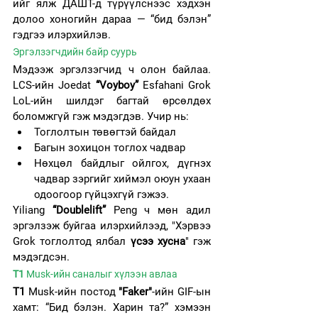
ийг ялж ДАШТ-д түрүүлснээс хэдхэн 
долоо хоногийн дараа — “бид бэлэн” 
гэдгээ илэрхийлэв.
Эргэлзэгчдийн байр суурь
Мэдээж эргэлзэгчид ч олон байлаа. 
LCS-ийн Joedat 
“Voyboy” 
Esfahani Grok 
LoL-ийн шилдэг багтай өрсөлдөх 
боломжгүй гэж мэдэгдэв. Учир нь:
Тоглолтын төвөгтэй байдал
Багын зохицон тоглох чадвар
Нөхцөл байдлыг ойлгох, дүгнэх 
чадвар зэргийг хиймэл оюун ухаан 
одоогоор гүйцэхгүй гэжээ.
Yiliang 
“Doublelift”
 Peng ч мөн адил 
эргэлзэж буйгаа илэрхийлээд, "Хэрвээ 
Grok тоглолтод ялбал 
үсээ хусна
" гэж 
мэдэгдсэн.
T1 
Musk-ийн саналыг хүлээн авлаа
T1
 Musk-ийн постод 
"Faker"
-ийн GIF-ын 
хамт: “Бид бэлэн. Харин та?” хэмээн 