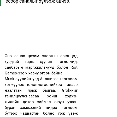
ёсоор саналыг хүлээж авчээ. 
Энэ санаа цахим спортын ертөнцөд 
хурдтай тарж, хуучин тоглогчид, 
салбарын мэргэжилтнүүд болон Riot 
Games-ээс ч хариу өгсөн байна.
Musk сүүлийн үед AI ашиглан тоглоом 
хөгжүүлэх төлөвлөгөөнийхөө талаар 
нээлттэй ярьж байгаа. Grok-ийг 
танилцуулснаасаа хойш хэдхэн 
жилийн дотор хиймэл оюун ухаан 
бүрэн хэмжээний видео тоглоом 
бүтээх чадвартай болно гэж үзэж 