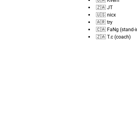
🇺🇦 Kvem
🇿🇦 JT
🇺🇸 nicx
🇦🇷 try
🇨🇦 FaNg (stand-i
🇿🇦 T.c (coach)