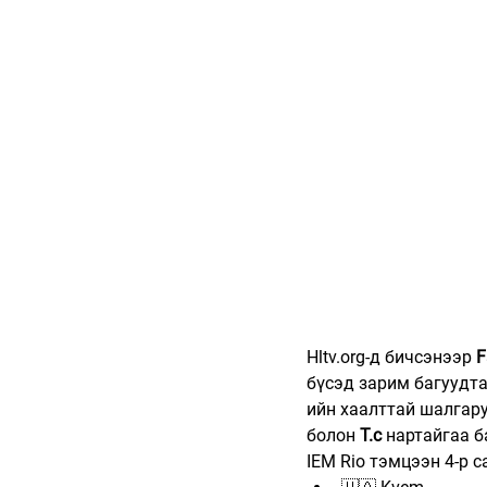
Hltv.org-д бичсэнээр
 
бүсэд зарим багуудта
ийн хаалттай шалгару
болон 
T.c
 нартайгаа б
IEM Rio тэмцээн 4-р 