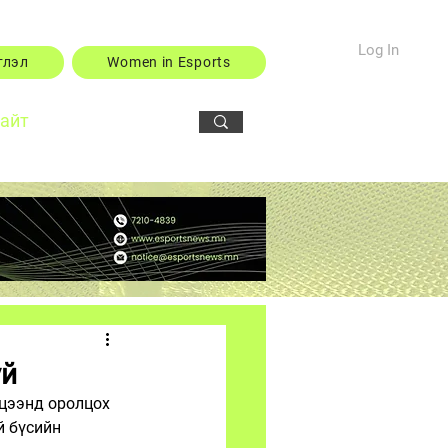
Log In
тлэл
Women in Esports
сайт
үй
мцээнд оролцох 
 бүсийн 