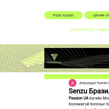
Нүүр хуудас
Цахим с
Цахим спорт, виде
Ariunzayat Yunren
Senzu Брази
Passion UA
 багийн Мон
боломжгүй болсныг ба