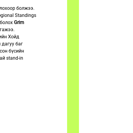
глохоор болжээ.
gional Standings 
болох 
Grim 
гажээ.
ийн Хойд 
 дагуу баг 
сон бүсийн 
й stand-in 