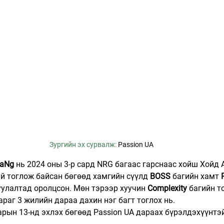
Зургийн эх сурвалж: 
Passion UA 
FaNg
 нь 2024 оны 3-р сард NRG багаас гарснаас хойш Хойд
й тоглож байсан бөгөөд хамгийн сүүлд 
BOSS
 багийн хамт 
улалтад оролцсон. Мөн тэрээр хуучин 
Complexity
 багийн т
араг 3 жилийн дараа дахин нэг багт тоглох нь.
сарын 13-нд эхлэх бөгөөд Passion UA дараах бүрэлдэхүүнтэ