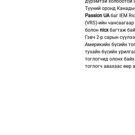
дүрэмтэй холбоотой 
Түүний оронд Канадын
Passion UA
 баг IEM R
(VRS)-ийн чансаагаар
болон 
nicx 
багтаж бай
Гэвч 2-р сарын сүүлээ
Америкийн бүсийн тогл
тухайн бүсийн урилга
тоглогчид олонх байх
тоглогч авахаас өөр 