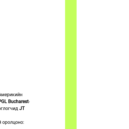
 Америкийн 
PGL Bucharest
-
оглогчид 
JT 
й оролцоно: