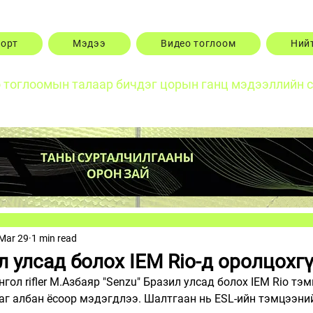
порт
Мэдээ
Видео тоглоом
Ний
о тоглоомын талаар бичдэг цорын ганц мэдээллийн 
Mar 29
1 min read
л улсад болох IEM Rio-д оролцохг
гол rifler М.Азбаяр 
"Senzu" Бразил улсад болох 
IEM Rio тэ
г албан ёсоор мэдэгдлээ. Шалтгаан нь ESL-ийн тэмцээний