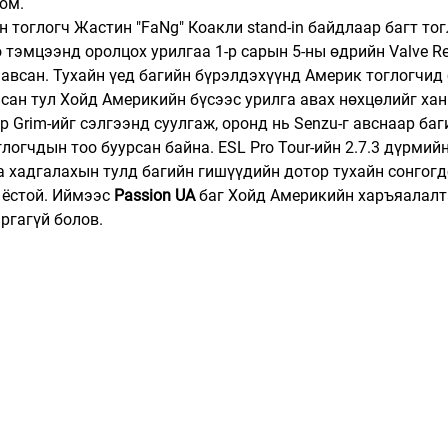
юм.
 тоглогч Жастин "FaNg" Коакли stand-in байдлаар багт то
io тэмцээнд оролцох урилгаа 1-р сарын 5-ны өдрийн Valve Re
 авсан. Тухайн үед багийн бүрэлдэхүүнд Америк тоглогчид 
сан тул Хойд Америкийн бүсээс урилга авах нөхцөлийг хан
р Grim-ийг сэлгээнд суулгаж, оронд нь Senzu-г авснаар баг
огчдын тоо буурсан байна. ESL Pro Tour-ийн 2.7.3 дүрмийн
а хадгалахын тулд багийн гишүүдийн дотор тухайн сонгогд
 ёстой. Иймээс 
Passion UA
 баг Хойд Америкийн харъяалалта
аргагүй болов.