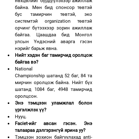
нөхцөлийг бүрдүүлэхээр ажиллаж 
байна. Мөн бид спонсор төвтэй 
бус тамирчин төвтэй, эко 
системтэй organization төвтэй 
орчинг бүтээхээр зорин ажиллаж 
байгаа. Цаашдаа бид Монгол 
улсын Үндэсний аварга гэсэн 
нэрийг барьж явна.
Нийт хэдэн баг тамирчид оролцож 
байгаа вэ?
National 
Championship шатанд 52 баг, 84 та
мирчин оролцож байна. Нийт бүх 
шатанд 1084 баг, 4948 тамирчид 
оролцсон.
Энэ тэмцээн уламжлал болон 
үргэлжлэх үү? 
Нууц.
Faciet-ийг авсан гэсэн. Энэ 
талаараа дэлгэрэнгүй ярина уу? 
Тэмцээн зохион байгуулахад anti-