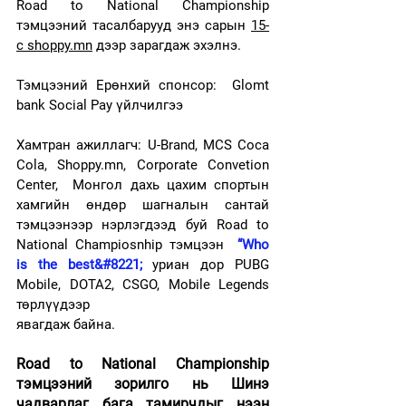
Road to National Championship 
тэмцээний тасалбарууд энэ сарын 
15-
с shoppy.mn
 дээр зарагдаж эхэлнэ. 
Тэмцээний Ерөнхий спонсор:  Glomt 
bank Social Pay үйлчилгээ
Хамтран ажиллагч: U-Brand, MCS Coca 
Cola, Shoppy.mn, Corporate Convetion 
Center,  Монгол дахь цахим спортын 
хамгийн өндөр шагналын сантай 
тэмцээнээр нэрлэгдээд буй Road to 
National Champiosnhip тэмцээн
 “Who 
is the best&#8221;
уриан дор PUBG 
Mobile, DOTA2, CSGO, Mobile Legends 
төрлүүдээр
явагдаж байна.
Road to National Championship 
тэмцээний зорилго нь Шинэ 
чадварлаг бага тамирчдыг нээн 