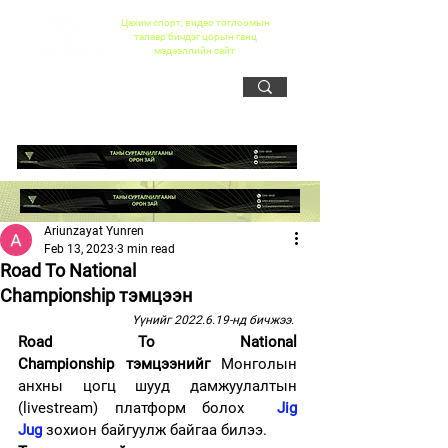
Цахим спорт, видео тоглоомын
талаар бичдэг цорын ганц
мэдээллийн сайт
Ariunzayat Yunren
Feb 13, 2023
3 min read
Road To National
Championship тэмцээн
Үүнийг 2022.6.19-нд бичжээ. 
Road To National 
Championship тэмцээнийг 
Монголын 
анхны цогц шууд дамжуулалтын 
(livestream) платформ болох  
Jig 
Jug
 зохион байгуулж байгаа билээ. 