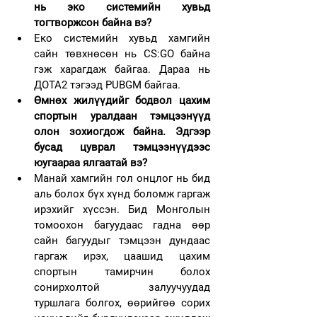
нь эко системийн хувьд 
тогтворжсон байна вэ?
Eко системийн хувьд хамгийн 
сайн төвхнөсөн нь CS:GO байна 
гэж харагдаж байгаа. Дараа нь 
ДОТА2 тэгээд PUBGМ байгаа.
Өмнөх жилүүдийг бодвол цахим 
спортын уралдаан тэмцээнүүд 
олон зохиогдож байна. Эдгээр 
бусад цуврал тэмцээнүүдээс 
юугаараа ялгаатай вэ?
Манай хамгийн гол онцлог нь бид 
аль болох бүх хүнд боломж гаргаж 
ирэхийг хүссэн. Бид Монголын 
томоохон багуудаас гадна өөр 
сайн багуудыг тэмцээн дундаас 
гаргаж ирэх, цаашид цахим 
спортын тамирчин болох 
сонирхолтой залуучуудад 
туршлага болгох, өөрийгөө сорих 