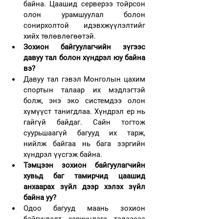
байна. Цаашид серверээ тойрсон 
олон урамшуулал болон 
сонирхолтой идэвхжүүлэлтийг 
хийх төлөвлөгөөтэй.
Зохион байгуулагчийн зүгээс 
давуу тал болон хүндрэл юу байна 
вэ? 
Давуу тал гэвэл Монголын цахим 
спортын талаар их мэдлэгтэй 
болж, энэ эко системдээ олон 
хүмүүст танигдлаа. Хүндрэл ер нь 
гайгүй байдаг. Сайн тогтож 
суурьшаагүй багууд их тарж, 
нийлж байгаа нь бага зэргийн 
хүндрэл үүсгэж байна. 
Тэмцээн зохион байгуулагчийн 
хувьд баг тамирчид цаашид 
анхаарах зүйл дээр хэлэх зүйл 
байна уу?
Одоо багууд маань зохион 