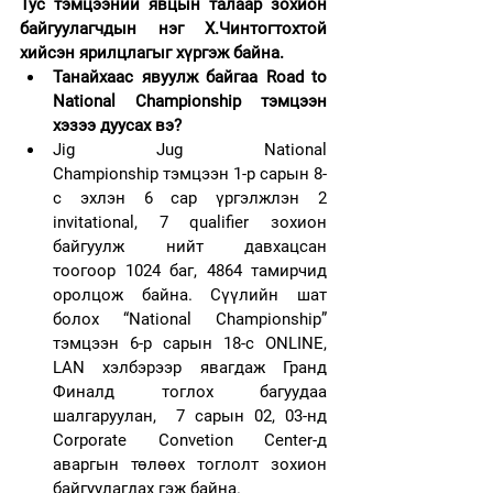
Тус тэмцээний явцын талаар зохион 
байгуулагчдын нэг Х.Чинтогтохтой 
хийсэн ярилцлагыг хүргэж байна.
Танайхаас явуулж байгаа Road to 
National Championship тэмцээн 
хэзээ дуусах вэ?  
Jig Jug National 
Championship тэмцээн 1-р сарын 8-
с эхлэн 6 сар үргэлжлэн 2 
invitational, 7 qualifier зохион 
байгуулж нийт давхацсан 
тоогоор 1024 баг, 4864 тамирчид 
оролцож байна. Сүүлийн шат 
болох “National Championship” 
тэмцээн 6-р сарын 18-с ONLINE, 
LAN хэлбэрээр явагдаж Гранд 
Финалд тоглох багуудаа 
шалгаруулан,  7 сарын 02, 03-нд 
Corporate Convetion Center-д 
аваргын төлөөх тоглолт зохион 
байгуулагдах гэж байна.