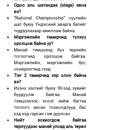
Одоо аль шатандаа (stage) явна 
вэ?  
“National Championship” сүүлийн 
шат буюу Үндэсний аварга багийг 
тодруулахаар ажиллаж байна. 
Мэргэжлийн тамирчид түлхүү 
оролцож байна уу?
Манай тэмцээнд бүх төрлийн 
тоглогчид оролцож байгаа. 
Мэргэжлийн, мэргэжлийн бус, 
сонирхогчид гээд.
Тier 2 тамирчид хэр олон байна 
вэ?
Ихэнх хэсгийг буюу 90-ээд хувийг 
бүрдүүлж байгаа. Манай 
тэмцээнээс scout хийж багтаа 
тоглогч авсан тохиолдлууд бас 
хэд хэд гарсан гэж дуулсан.
Нийт зохиогдож байгаа 
төрлүүдээс манай улсад аль төрөл 