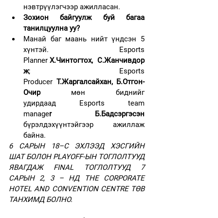
нэвтрүүлэгчээр ажилласан. 
Зохион байгуулж буй багаа 
танилцуулна уу?
Манай баг маань нийт үндсэн 5 
хүнтэй. Esports 
Planner 
Х.Чинтогтох,  C.Жанчивдор
ж
; Esports 
Producer 
Т.Жаргалсайхан, Б.Отгон-
Очир
 мөн биднийг 
удирдаад Esports team 
manage
r Б.Бадсэргэсэн
бүрэлдэхүүнтэйгээр ажиллаж 
байна.
6 САРЫН 18–С ЭХЛЭЭД ХЭСГИЙН 
ШАТ БОЛОН PLAYOFF-ЫН ТОГЛОЛТУУД 
ЯВАГДАЖ FINAL ТОГЛОЛТУУД 7 
САРЫН 2, 3 – НД THE CORPORATE 
HOTEL AND CONVENTION CENTRE ТӨВ 
ТАНХИМД БОЛНО. 