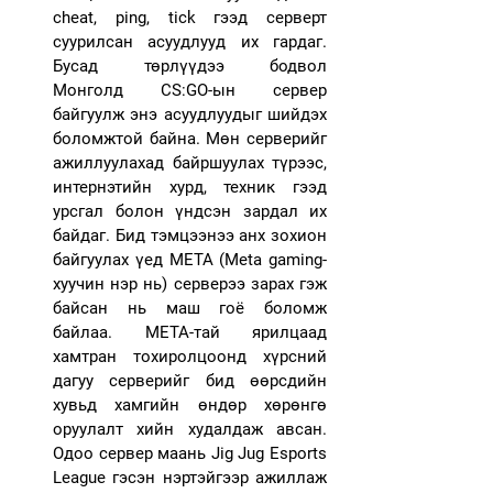
cheat, ping, tick гээд серверт 
суурилсан асуудлууд их гардаг. 
Бусад төрлүүдээ бодвол 
Монголд CS:GO-ын сервер 
байгуулж энэ асуудлуудыг шийдэх 
боломжтой байна. Мөн серверийг 
ажиллуулахад байршуулах түрээс, 
интернэтийн хурд, техник гээд 
урсгал болон үндсэн зардал их 
байдаг. Бид тэмцээнээ анх зохион 
байгуулах үед МЕТА (Meta gaming-
хуучин нэр нь) серверээ зарах гэж 
байсан нь маш гоё боломж 
байлаа. МЕТА-тай ярилцаад 
хамтран тохиролцоонд хүрсний 
дагуу серверийг бид өөрсдийн 
хувьд хамгийн өндөр хөрөнгө 
оруулалт хийн худалдаж авсан. 
Одоо сервер маань Jig Jug Esports 
League гэсэн нэртэйгээр ажиллаж 