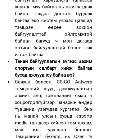
байгуулалт хариуцлага талаасаа 
жаахан муу байгаа нь ажиглагдаж 
байна. Гэхдээ дөнгөж бүрдэж 
байгаа эко систем учраас цаашид 
тэмцээн өөрөө зохион 
байгуулалттай, ойлгомжтой 
байвал багууд ч мөн дагаад 
зохион байгуулалттай болно гэж 
итгэж байгаа.
Танай байгууллагын зүгээс цахим 
спортын салбарт хийж байгаа 
бусад ажлууд юу байна вэ?
Саяхан болсон CS:GO Antwerp 
тэмцээний шууд дамжуулалтын 
эрхийг авч, тэмцээнийг ямар ч 
хоцрогдолгүйгээр, чанарын өндөр 
түвшинд үзэгчдэд хүргэлээ. Энэ 
нь манай улсын хувьд esports 
media тал дээр хийсэн том алхам, 
маш их туршлага боллоо. 
Тэмцээнийг бүхэлд нь Ozen tv 