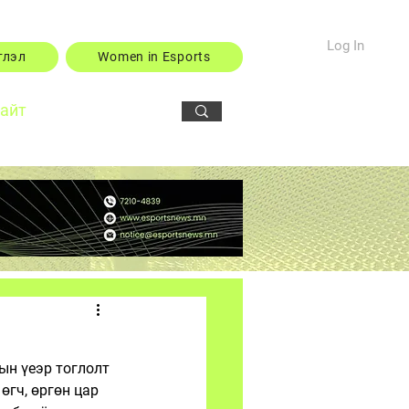
Log In
тлэл
Women in Esports
сайт
ын үеэр тоглолт 
гч, өргөн цар 