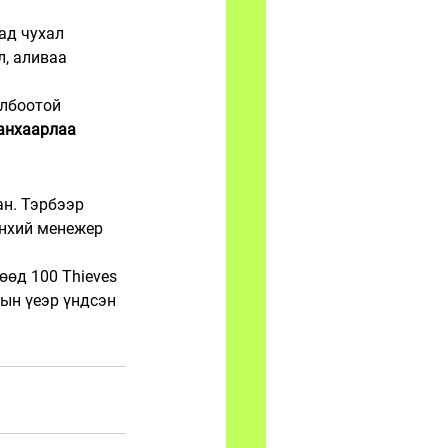
ад чухал 
л, аливаа 
олбоотой 
анхаарлаа 
ан. Тэрбээр 
өнхий менежер 
өөд 100 Thieves 
ын үеэр үндсэн 