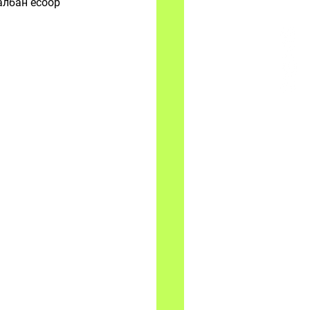
албан ёсоор 