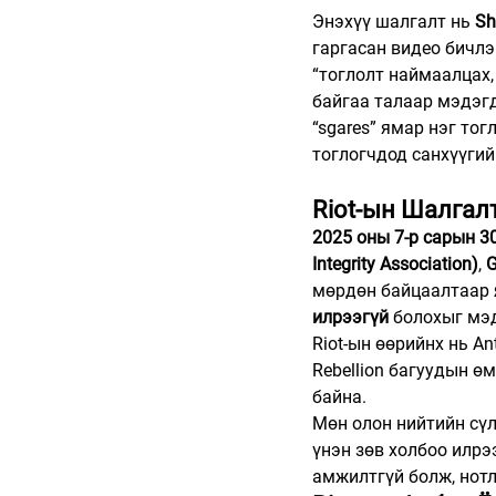
Энэхүү шалгалт нь 
Sh
гаргасан видео бичлэ
“тоглолт наймаалцах,
байгаа талаар мэдэгд
“sgares” ямар нэг то
тоглогчдод санхүүгий
Riot-ын Шалгал
2025 оны 7-р сарын 3
Integrity Association)
, 
G
мөрдөн байцаалтаар 
илрээгүй
 болохыг мэ
Riot-ын өөрийнх нь Ant
Rebellion багуудын ө
байна.
Мөн олон нийтийн сүл
үнэн зөв холбоо илрэ
амжилтгүй болж, нот