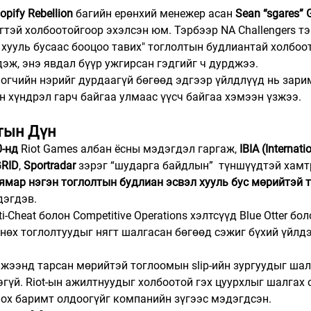
opify Rebellion
 багийн ерөнхий менежер асан 
Sean “sgares” 
гтэй холбоотойгоор эхэлсэн юм. Тэрбээр NA Challengers т
 хууль бусаас бооцоо тавих" тоглолтын будлиантай холбоо
эж, энэ явдал бүүр ужгирсан гэдгийг ч дурджээ.
глогчийн нэрийг дурдаагүй бөгөөд эдгээр үйлдлүүд нь зари
н хүндрэл гарч байгаа улмаас үүсч байгаа хэмээн үзжээ.
тын Дүн
0-нд
 Riot Games албан ёсны мэдэгдэл гаргаж, 
IBIA (Internati
RID
, 
Sportradar
 зэрэг “шударга байдлын”  түншүүдтэй хамт
ямар нэгэн тоглолтын будлиан эсвэл хууль бус мөрийтэй 
дэгдэв.
i-Cheat болон Competitive Operations хэлтсүүд Blue Otter бол
мнөх тоглолтуудыг нягт шалгасан бөгөөд сэжиг бүхий үйлдэ
жээнд тарсан мөрийтэй тоглоомын slip-ийн зургуудыг шал
эгүй. Riot-ын ажилтнуудыг холбоотой гэх цуурхлыг шалгах 
лох баримт олдоогүйг компанийн зүгээс мэдэгдсэн.