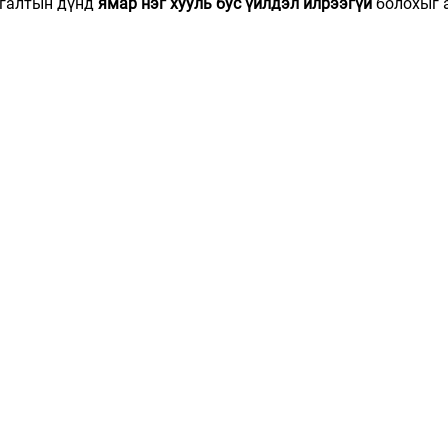
галтын дүнд 
ямар нэг хууль бус үйлдэл илрээгүй
 болохыг 