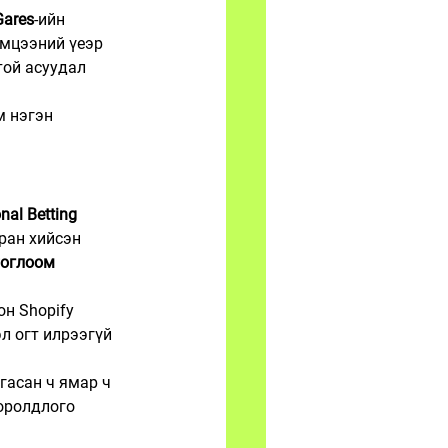
Gares
-ийн 
эмцээний үеэр 
той асуудал 
м нэгэн 
onal Betting 
ран хийсэн 
тоглоом 
он Shopify 
л огт илрээгүй 
гасан ч ямар ч 
оролдлого 