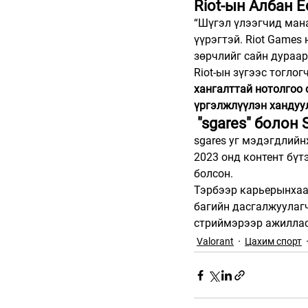
Riot-ын Албан 
“Шүгэл үлээгчид мана
үүрэгтэй. Riot Games 
зөрчлийг сайн дураар
Riot-ын зүгээс тогло
хангалттай нотолгоо 
үргэлжлүүлэн хандуу
 "sgares" болон 
sgares уг мэдэгдлийн
2023 онд контент бүт
болсон.
Тэрбээр карьерынхаа 
багийн дасгалжуулаг
стриймэрээр ажилла
Valorant
Цахим спорт