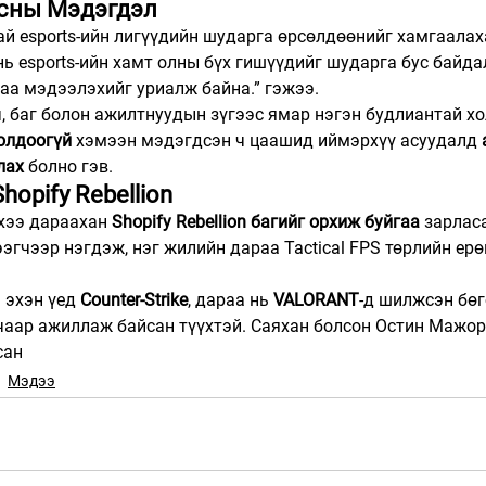
Ёсны Мэдэгдэл
й esports-ийн лигүүдийн шударга өрсөлдөөнийг хамгаалах
нь esports-ийн хамт олны бүх гишүүдийг шударга бус байда
аа мэдээлэхийг уриалж байна.” гэжээ.
гч, баг болон ажилтнуудын зүгээс ямар нэгэн будлиантай х
олдоогүй
 хэмээн мэдэгдсэн ч цаашид иймэрхүү асуудалд 
лах
 болно гэв.
Shopify Rebellion
хээ дараахан 
Shopify Rebellion багийг орхиж буйгаа
 зарлас
ээгчээр нэгдэж, нэг жилийн дараа Tactical FPS төрлийн ер
эхэн үед 
Counter-Strike
, дараа нь 
VALORANT
-д шилжсэн бөг
чаар ажиллаж байсан түүхтэй. Саяхан болсон Остин Мажор
сан
Мэдээ