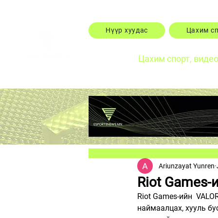
Нүүр хуудас
Цахим с
Цахим спорт, виде
Ariunzayat Yunren
Riot Games-
Riot Games-ийн  VALO
наймаалцах, хууль бу