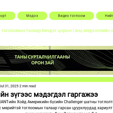
порт
Мэдээ
Видео тоглоом
Ний
о тоглоомын талаар бичдэг цорын ганц мэдээллийн 
Jul 31, 2025
2 min read
ийн зүгээс мэдэгдэл гаргажээ
RANT-ийн Хойд Америкийн бүсийн Challenger шатны тоглолт
с мөрийтэй тоглоомын талаар гарсан цуурхлуудад хариулт ө