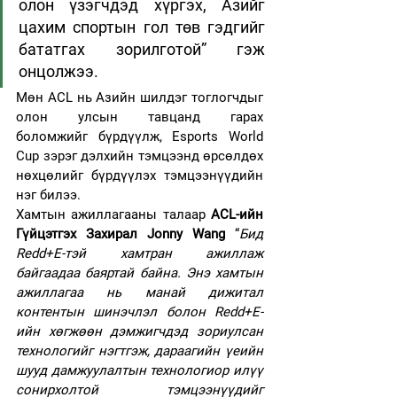
олон үзэгчдэд хүргэх, Азийг 
цахим спортын гол төв гэдгийг 
бататгах зорилготой” гэж 
онцолжээ.
Мөн ACL нь Азийн шилдэг тоглогчдыг 
олон улсын тавцанд гарах 
боломжийг бүрдүүлж, Esports World 
Cup зэрэг дэлхийн тэмцээнд өрсөлдөх 
нөхцөлийг бүрдүүлэх тэмцээнүүдийн 
нэг билээ.
Хамтын ажиллагааны талаар 
ACL-ийн 
Гүйцэтгэх Захирал Jonny Wang 
“
Бид 
Redd+E-тэй хамтран ажиллаж 
байгаадаа баяртай байна. Энэ хамтын 
ажиллагаа нь манай дижитал 
контентын шинэчлэл болон Redd+E-
ийн хөгжөөн дэмжигчдэд зориулсан 
технологийг нэгтгэж, дараагийн үеийн 
шууд дамжуулалтын технологиор илүү 
сонирхолтой тэмцээнүүдийг 