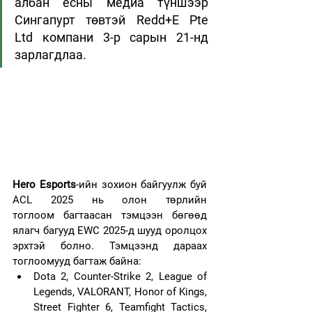
албан ёсны медиа түншээр 
Сингапурт төвтэй Redd+E Pte 
Ltd компани 3-р сарын 21-нд 
зарлагдлаа.
Hero Esports
-ийн зохион байгуулж буй 
ACL 2025 нь олон төрлийн 
тоглоом багтаасан тэмцээн бөгөөд 
ялагч багууд EWC 2025-д шууд оролцох 
эрхтэй болно. Тэмцээнд дараах 
тоглоомууд багтаж байна:
Dota 2, Counter-Strike 2, League of 
Legends, VALORANT, Honor of Kings, 
Street Fighter 6, Teamfight Tactics, 