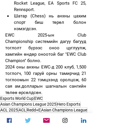
Rocket League, EA Sports FC 25, 
Rennsport.
Шатар (Chess) нь анхны цахим 
спорт биш төрөл болон 
нэмэгдсэн.
EWC 2025-ын Club 
Championship системийн дагуу багууд 
тоглолт бүрээс оноо цуглуулж, 
хамгийн өндөр оноотой баг "EWC Club 
Champion" болно.
2024 оны анхны EWC-д 200 клуб, 1,500 
тоглогч, 100 гаруй орны тамирчид 21 
тоглоомын 22 тэмцээнд оролцож, 60 
сая ам.долларын шагналын сангийн 
төлөө өрсөлдсөн.
Esports World Cup
EWC
Asian Champions League 2025
Hero Esports
ACL 2025
ACL
Redd+E
Asian Champions League
Redd+E Pte Ltd
Мэдээ
Цахим спорт