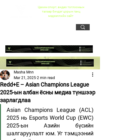
Цахим спорт, видео тоглоомын
талаар бичдэг цорын ганц
мэдээллийн сайт
Masha Mnn
Mar 21, 2025
2 min read
Redd+E – Asian Champions League
2025-ын албан ёсны медиа түншээр
зарлагдлаа
Asian Champions League (ACL) 
2025 нь Esports World Cup (EWC) 
2025-ын Азийн бүсийн 
шалгаруулалт юм. Уг тэмцээний 