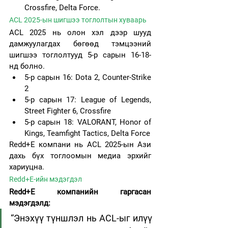
Crossfire, Delta Force.
ACL 2025-ын шигшээ тоглолтын хуваарь
ACL 2025 нь олон хэл дээр шууд 
дамжуулагдах бөгөөд тэмцээний 
шигшээ тоглолтууд 5-р сарын 16-18-
нд болно.
5-р сарын 16: Dota 2, Counter-Strike 
2
5-р сарын 17: League of Legends, 
Street Fighter 6, Crossfire
5-р сарын 18: VALORANT, Honor of 
Kings, Teamfight Tactics, Delta Force
Redd+E компани нь ACL 2025-ын Ази 
дахь бүх тоглоомын медиа эрхийг 
хариуцна. 
Redd+E-ийн мэдэгдэл
Redd+E компанийн гаргасан 
мэдэгдэлд:
“Энэхүү түншлэл нь ACL-ыг илүү 