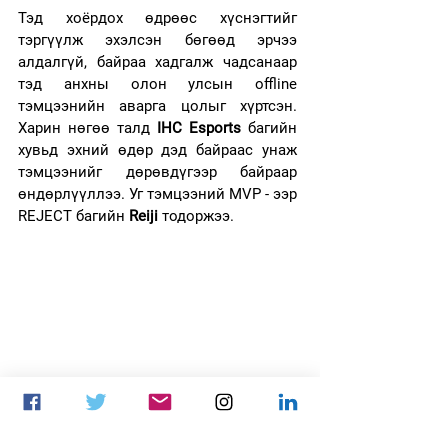
Тэд хоёрдох өдрөөс хүснэгтийг 
тэргүүлж эхэлсэн бөгөөд эрчээ 
алдалгүй, байраа хадгалж чадсанаар 
тэд анхны олон улсын offline 
тэмцээнийн аварга цолыг хүртсэн. 
Харин нөгөө талд 
IHC Esports 
багийн 
хувьд эхний өдөр дэд байраас унаж 
тэмцээнийг дөрөвдүгээр байраар 
өндөрлүүллээ. Уг тэмцээний MVP - ээр 
REJECT багийн 
Reiji
 тодоржээ.