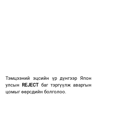
Тэмцээний эцсийн үр дүнгээр Япон 
улсын
 REJECT
 баг тэргүүлж аваргын 
цомыг өөрсдийн болголоо.