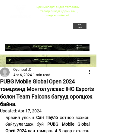
Цахим спорт, видео тоглоомын
талаар бичдэг цорын ганц
мэдээллийн сайт
Oyunbat .O
Apr 6, 2024
1 min read
PUBG Mobile Global Open 2024
тэмцээнд Монгол улсаас IHC Esports
болон Team Falcons багууд оролцож
байна.
Updated:
Apr 17, 2024
Бразил улсын
 Сан Пауло
 хотноо зохион 
байгуулагдаж буй
 PUBG Mobile Global 
Open 2024
 лан тэмцээн 4.5 өдөр эхэлсэн 