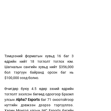
Тэмцээний форматын хувьд 16 баг 3 
өдрийн нийт 18 тоглолт тоглох юм. 
Шагналын сангийн хувьд нийт $356,000 
бол тэргүүн байранд орсон баг нь 
$100,000 эзэд болно. 
Өчигдөр буюу 4.5 өдөр эхний өдрийн 
тоглолт эхэлсэн бөгөөд одоогоор Бразил 
улсын 
Alpha7 Esports
 баг 71 оноотойгоор 
нутгийн дэвжээн дээрээ тэргүүллээ. 
Харин Монгол улсын IHC Esports багийн 