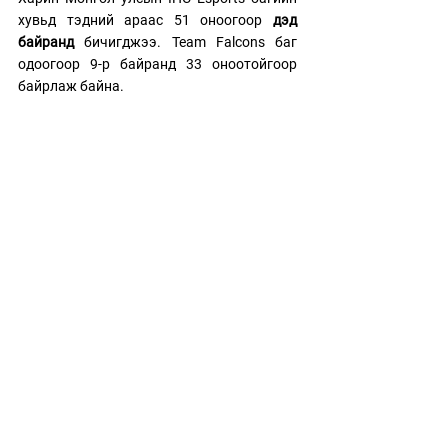
хувьд тэдний араас 51 оноогоор 
дэд 
байранд
 бичигджээ. Team Falcons баг 
одоогоор 9-р байранд 33 оноотойгоор 
байрлаж байна. 