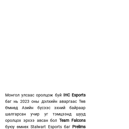
Монгол улсаас оролцож буй 
IHC Esports
баг нь 2023 оны дэлхийн аваргаас Төв 
Өмнөд Азийн бүсээс эхний байраар 
шалгарсан учир уг тэмцээнд шууд 
оролцох эрхээ авсан бол
 Team Falcons
буюу өмнөх Stalwart Esports баг 
Prelims