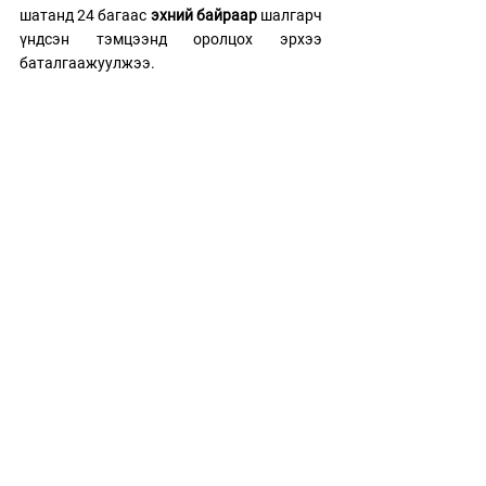
шатанд 24 багаас 
эхний байраар
 шалгарч 
үндсэн тэмцээнд оролцох эрхээ 
баталгаажуулжээ.  