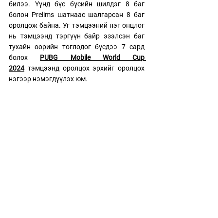
билээ. Үүнд бүс бүсийн шилдэг 8 баг 
болон Prelims шатнаас шалгарсан 8 баг 
оролцож байна. Уг тэмцээний нэг онцлог 
нь тэмцээнд тэргүүн байр эзэлсэн баг 
тухайн өөрийн тоглодог бүсдээ 7 сард 
болох 
PUBG Mobile World Cup 
2024
 тэмцээнд оролцох эрхийг оролцох 
нэгээр нэмэгдүүлэх юм. 