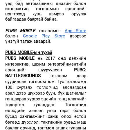
үед бид автомашины дизайн болон 
интерактив тоглоомын ертөнцийг 
нэгтгэхэд хувь нэмрээ оруулж 
байгаадаа баяртай байна.
PUBG MOBILE
 тоглоомыг 
App Store
болон 
Google Play Store
 дээрээс 
үнэгүй татаж аваарай.
PUBG MOBILE-ын тухай
PUBG MOBILE 
нь 2017 онд дэлхийн 
интерактив, цахим энтертэйнментийн 
ертөнцийг шууруулсан 
PUBG: 
BATTLEGROUNDS
 тоглоом дээр 
суурилсан тоглоом юм. Тус тоглоомд 
100 хүртэлх тоглогчид алслагдсан 
арал дээр шүхрээр буун, бүх шагналыг 
ганцаараа хүртэх эцсийн ганц ялагчийг 
тодортол тулалддаг. Тоглогчид 
өөрсдийн зэвсэг, унаа тэрэг болон 
бусад хангамжийг хайж олох ёстой 
бөгөөд дүрслэл, тактикийн хувьд маш 
баялаг орчинд, тогтмол агших тулааны 