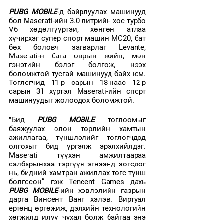
PUBG MOBILE
-д байрлуулах машинууд 
бол Maserati-ийн 3.0 литрийн хос турбо 
V6 хөдөлгүүртэй, хөнгөн атлаа 
хүчирхэг супер спорт машин MC20, бат 
бөх боловч загварлаг Levante, 
Maserati-н бага оврын жийп, мөн 
гэнэтийн бэлэг болгож, нээх 
боломжтой тусгай машинууд байх юм. 
Тоглогчид 11-р сарын 18-наас 12-р 
сарын 31 хүртэл Maserati-ийн спорт 
машинуудыг жолоодох боломжтой.
"Бид 
PUBG MOBILE
 тоглоомыг 
баяжуулах олон төрлийн хамтын 
ажиллагаа, түншлэлийг тоглогчдод 
олгохыг бид үргэлж эрэлхийлдэг. 
Maserati түүхэн амжилтаараа 
салбарынхаа тэргүүн эгнээнд зогсдог 
нь, бидний хамтран ажиллах төгс түнш 
болгосон” гэж Tencent Games дахь 
PUBG MOBILE
-ийн хэвлэлийн газрын 
дарга Винсент Ванг хэлэв. Виртуал 
ертөнц өргөжиж, дэлхийн технологийн 
хөгжилд илүү чухал болж байгаа энэ 