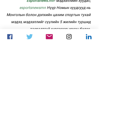
Esportsnews.mn
- мэдээллийн хуудас, 
esportsnewsmn
 Нүүр Номын хуудсууд нь 
Монголын болон дэлхийн цахим спортын тухай 
мэдээ, мэдээллийг сүүлийн 5 жилийн туршид 
тасралтгүй хүргэсээр ирсэн билээ. 
esportsnews.mn-ийн байрлаж байсан сервер 
2023 оны 1-р сард Рансомвэйр вирусын 
халдлагат өртөж, бүх мэдээ, зураг, видео, 
шаардлагатай холбоосууд, хайлтын системийн 
бүх тоон үзүүлэлтүүд, чухал мэдээллээ алдсан. 
Боломжийн хэрээр файлаар хадгалсан өмнөх 
мэдээллүүдээ оруулахад мэдээний хугацаа, 
холбоотой зургуудын хувьд алдаа гарсан байх 
магадлалтай тул уншигч Танаас уучлалт хүсэж 
байна. 
esports
цахим спорт
PUBG MOBILE
MASERATI
GranTurismo
BATTLE ROYALE
MC20
спорт машин
Мэдээ
PUBGM