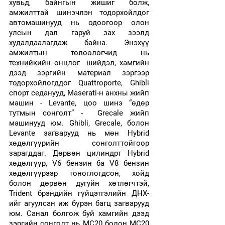
хувьд, байнгын жишиг болж, 
амжилттай шинэчлэн тодорхойлдог 
автомашинууд нь одоогоор олон 
улсын дал гаруй зах зээлд 
худалдаалагдаж байна. Энэхүү 
амжилтын төлөөлөгчид нь 
технийкийн онцлог  шийдэл, хамгийн 
дээд зэргийн материал зэргээр 
тодорхойлогддог Quattroporte, Ghibli 
спорт седанууд, Maserati-н анхны жийп 
машин - Levante, цоо шинэ “өдөр 
тутмын сонголт” -  Grecale жийп 
машинууд юм. Ghibli, Grecale, болон 
Levante загварууд нь мөн Hybrid 
хөдөлгүүрийн сонголттойгоор 
зарагддаг. Дөрвөн цилиндрт Hybrid 
хөдөлгүүр, V6 бензин ба V8 бензин 
хөдөлгүүрээр тоноглогдсон, хойд 
болон дөрвөн дугуйн хөтлөгчтэй, 
Trident брэндийн гүйцэтгэлийн ДНХ-
ийг агуулсан иж бүрэн багц загварууд 
юм. Санал болгож буй хамгийн дээд 
зэргийн сонголт нь MC20 болон MC20 