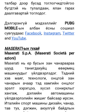
талбар дээр бусад тоглогчидтойгоо 
бүгдтэй нь тулалдаан, ялан гарах 
даалгавартай тоглодог. 
Дэлгэрэнгүй мэдээллийг 
PUBG 
MOBILE
-ын албан ёсны сошиал 
сувгуудаас 
Facebook
, 
Instagram
, 
Twitter
and 
YouTube
.
MASERATI-ын тухай
Maserati S.p.A. (Maserati Società per 
azioni)
Maserati нь ер бусын зан чанараараа 
шууд танигдахуйц өвөрмөц 
машинуудыг үйлдвэрлэдэг. Тэдний 
хэв маяг, технологи, онцгой зан 
чанарын ачаар тэд хамгийн онцлог 
эрэлт хэрэгцээ, хүсэл сонирхлыг 
хангаж, дэлхийн автомашины 
үйлдвэрлэлийн жишиг байсаар ирсэн. 
Италийн спорт машины дизайн, чанар, 
тав тух, дэгжин, аюулгүй байдлын 