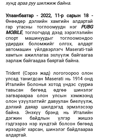
хүнд араа руу шилжиж байна.
Улаанбаатар - 2022, 11-р сарын 18 - 
Өнөөдөр дэлхийн хамгийн алдартай 
гар утасны тоглоомуудн нэг 
PUBG 
MOBILE
, тоглогчдод дээд зэрэглэлийн 
спорт машинуудыг тоглоомондоо 
удирдах боломжийг олгох, алдарт 
автомашин үйлдвэрлэгч Maserati-тай 
хамтын ажиллагаа эхлүүлж байгаагаа 
зарлаж байгаадаа баяртай байна. 
Trident (Сэрээ жад) логогоороо олон 
улсад танигдсан Maserati нь 1914 онд 
Италийн Болонья хотод үндэс сууриа 
тавьсан бөгөөд өдгөө шинэлэг 
загвараараа олон улсын хэмжээнд 
олон үзүүлэлтийг давуулан биелүүлж, 
дэлхий даяар шилдэгэд эрмэлзсээр 
байна. Энэхүү брэнд нь Италийн 
дэгжин байдлын үлгэр жишээ 
гэдгээрээ нэр хүндтэй болсон бөгөөд 
ирээдүйг харсан, шинэлэг байдлаараа 
алдартай.