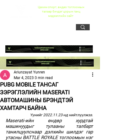
Цахим спорт, видео тоглоомын
талаар бичдэг цорын ганц
мэдээллийн сайт
Ariunzayat Yunren
Mar 4, 2023
3 min read
PUBG MOBILE ТАНСАГ
ЗЭРЭГЛЭЛИЙН MASERATI
АВТОМАШИНЫ БРЭНДТЭЙ
ХАМТАРЧ БАЙНА
Үүнийг 2022.11.23-нд нийтлүүлжээ.
Maserati-ийн өндөр хурдтай 
машинуудыг тулааны талбарт 
танилцуулснаар дэлхийн шилдэг гар 
утасны BATTLE ROYALE тоглоомын нэг 