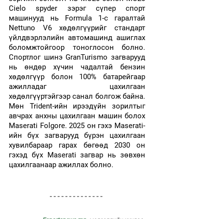
Cielo spyder зэрэг сүпер спорт 
машинууд нь Formula 1-с гаралтай 
Nettuno V6 хөдөлгүүрийг стандарт 
үйлдвэрлэлийн автомашинд ашиглах 
боломжтойгоор тоноглосон болно. 
Спортлог шинэ GranTurismo загварууд 
нь өндөр хүчин чадалтай бензин 
хөдөлгүүр болон 100% батарейгаар 
ажилладаг цахилгаан 
хөдөлгүүртэйгээр санал болгож байна. 
Мөн Trident-ийн ирээдүйн зорилтыг 
авчрах анхны цахилгаан машин болох 
Maserati Folgore. 2025 он гэхэ Maserati-
ийн бүх загварууд бүрэн цахилгаан 
хувилбараар гарах бөгөөд 2030 он 
гэхэд бүх Maserati загвар нь зөвхөн 
цахилгаанаар ажиллах болно.