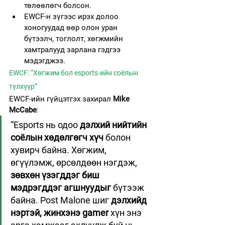
төлөөлөгч болсон.
EWCF-н зүгээс ирэх долоо 
хоногуудад өөр олон уран 
бүтээлч, тоглолт, хөгжмийн 
хамтралууд зарлана гэдгээ 
мэдэгджээ.
EWCF: “Хөгжим бол esports-ийн соёлын 
түлхүүр”
EWCF-ийн гүйцэтгэх захирал 
Mike 
McCabe
:
“Esports нь одоо 
дэлхий нийтийн 
соёлын хөдөлгөгч хүч
 болон 
хувирч байна. Хөгжим, 
өгүүлэмж, өрсөлдөөн нэгдэж, 
зөвхөн үзэгддэг биш 
мэдрэгддэг агшнуудыг
 бүтээж 
байна. Post Malone шиг 
дэлхийд 
нэртэй, жинхэнэ gamer
 хүн энэ 