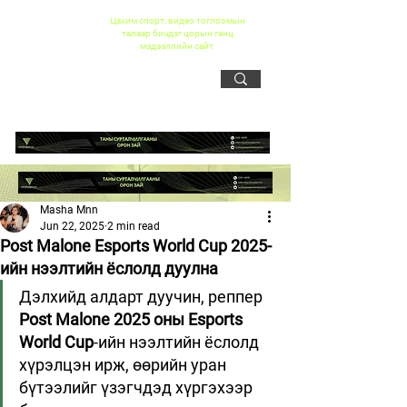
Цахим спорт, видео тоглоомын
талаар бичдэг цорын ганц
мэдээллийн сайт
Masha Mnn
Jun 22, 2025
2 min read
Post Malone Esports World Cup 2025-
ийн нээлтийн ёслолд дуулна
Дэлхийд алдарт дуучин, реппер 
Post Malone
2025 оны Esports 
World Cup
-ийн нээлтийн ёслолд 
хүрэлцэн ирж, өөрийн уран 
бүтээлийг үзэгчдэд хүргэхээр 