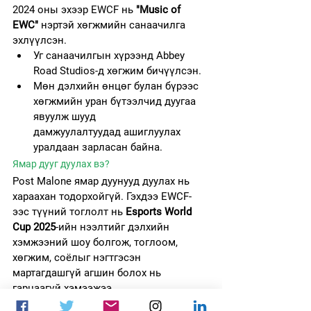
2024 оны эхээр EWCF нь 
"Music of 
EWC"
 нэртэй хөгжмийн санаачилга 
эхлүүлсэн.
Уг санаачилгын хүрээнд Abbey 
Road Studios-д хөгжим бичүүлсэн.
Мөн дэлхийн өнцөг булан бүрээс 
хөгжмийн уран бүтээлчид дуугаа 
явуулж шууд 
дамжуулалтуудад ашиглуулах 
уралдаан зарласан байна.
Ямар дууг дуулах вэ?
Post Malone ямар дуунууд дуулах нь 
хараахан тодорхойгүй. Гэхдээ EWCF-
ээс түүний тоглолт нь 
Esports World 
Cup 2025
-ийн нээлтийг дэлхийн 
хэмжээний шоу болгож, тоглоом, 
хөгжим, соёлыг нэгтгэсэн 
мартагдашгүй агшин болох нь 
гарцаагүй хэмээжээ.  
Esports World Cup 2025
Esports World Cup