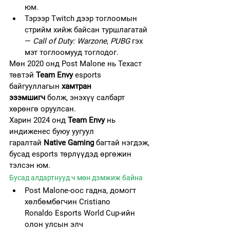
юм.
Тэрээр Twitch дээр тоглоомын 
стрийм хийж байсан туршлагатай 
— 
Call of Duty: Warzone
, 
PUBG
 гэх 
мэт тоглоомууд тоглодог.
Мөн 2020 онд Post Malone нь Техаст 
төвтэй 
Team Envy
 esports 
байгууллагын 
хамтран 
эзэмшигч
 болж, энэхүү салбарт 
хөрөнгө оруулсан.
Харин 2024 онд 
Team Envy
 нь 
индиженес буюу уугуул 
гаралтай 
Native Gaming
 багтай нэгдэж, 
бусад esports төрлүүдэд өргөжин 
тэлсэн юм.
Бусад алдартнууд ч мөн дэмжиж байна
Post Malone-оос гадна, домогт 
хөлбөмбөгчин
Cristiano 
Ronaldo Esports World Cup-ийн 
олон улсын элч 