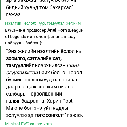
арга хэмжээг эхлүүлж буй нь 
бидний хувьд том бахархал” 
гэжээ.
Нээлтийн ёслол: Түүх, тэмүүлэл, хөгжим
EWCF-ийн продюсер 
Ariel Horn
 (League 
of Legends-ийн олон финалын шоуг 
найруулж байсан):
“Энэ жилийн нээлтийн ёслол нь 
зорилго, сэтгэлийн хат, 
тэмүүллийг
 илэрхийлсэн 
шинэ 
өгүүлэмжтэй
 байх болно. Төрөл 
бүрийн тоглоомууд нэг тайзан 
дээр нэгдэж, хөгжим нь энэ 
салбарын 
өрсөлдөөний 
галыг
 бадраана. Харин Post 
Malone бол энэ үйл явдлыг 
эхлүүлэхэд 
төгс сонголт
” гэжээ.
Music of EWC санаачилга