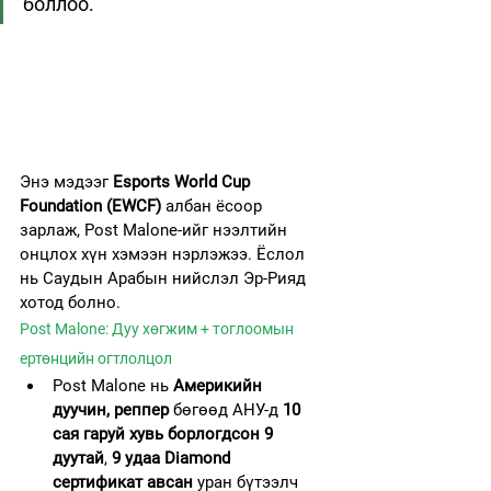
боллоо.
Энэ мэдээг 
Esports World Cup 
Foundation (EWCF)
 албан ёсоор 
зарлаж, Post Malone-ийг нээлтийн 
онцлох хүн хэмээн нэрлэжээ. Ёслол 
нь Саудын Арабын нийслэл Эр-Рияд 
хотод болно.
Post Malone: Дуу хөгжим + тоглоомын 
ертөнцийн огтлолцол
Post Malone нь 
Америкийн 
дуучин, реппер
 бөгөөд АНУ-д 
10 
сая гаруй хувь борлогдсон 9 
дуутай
, 
9 удаа Diamond 
сертификат авсан
 уран бүтээлч 