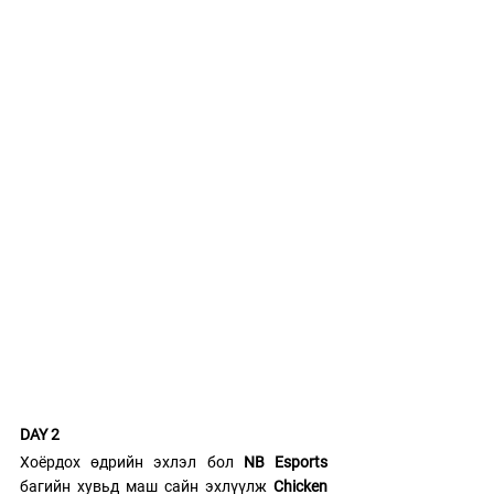
DAY 2 
Хоёрдох өдрийн эхлэл бол
 NB Esports
багийн хувьд маш сайн эхлүүлж 
Chicken 