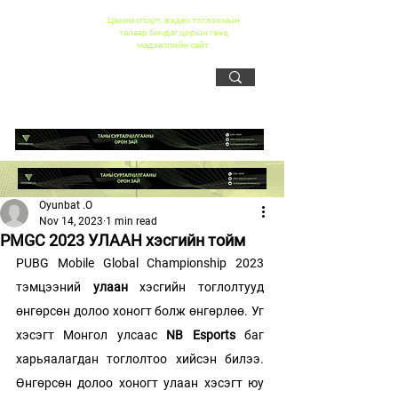
Цахим спорт, видео тоглоомын
талаар бичдэг цорын ганц
мэдээллийн сайт
Oyunbat .O
Nov 14, 2023
1 min read
PMGC 2023 УЛААН хэсгийн тойм
PUBG Mobile Global Championship 2023 
тэмцээний 
улаан
 хэсгийн тоглолтууд 
өнгөрсөн долоо хоногт болж өнгөрлөө. Уг 
хэсэгт Монгол улсаас
 NB Esports
 баг 
харьяалагдан тоглолтоо хийсэн билээ. 
Өнгөрсөн долоо хоногт улаан хэсэгт юу 