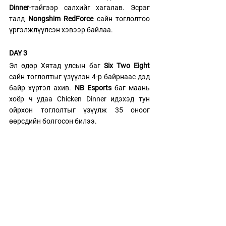
Dinner
-тэйгээр салхийг хагалав. Эсрэг 
талд 
Nongshim RedForce
 сайн тоглолтоо 
үргэлжлүүлсэн хэвээр байлаа. 
DAY 3
Эл өдөр Хятад улсын баг
 Six Two Eight
сайн тоглолтыг үзүүлэн 4-р байрнаас дэд 
байр хүртэл ахив. 
NB Esports 
баг маань 
хоёр ч удаа Chicken Dinner идэхэд тун 
ойрхон тоглолтыг үзүүлж 35 оноог 
өөрсдийн болгосон билээ. 