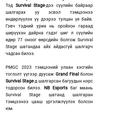
Тэд
 Survival Stage
-дээ сүүлийн байраар 
шалгарах уу эсвэл тэмцээнээ 
өндөрлүүлэх үү дээрээ тулцан үе байв. 
Гэвч тэдний уриа нь оройхон гараад 
ширүүхэн дайрна гэдэг шиг л сүүлийн 
өдөр 77 оноог өөрсдийн болгож Survival 
Stage шатандаа айх айдасгүй шалгарч 
чадсан билээ. 
PMGC 2023 тэмцээний улаан хэсгийн 
тоглолт үүгээр дуусаж 
Grand Final
 болон 
Survival Stage
-д шалгарсан багуудын нэрс 
тодорсон билээ. 
NB Esports 
баг маань 
Survival Stage шатанд шалгаран 
тэмцээнээ цааш үргэлжлүүлэх болсон 
юм.