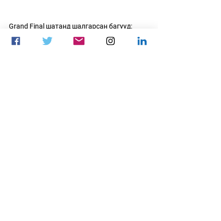
Grand Final шатанд шалгарсан багууд:
- 
Nongshim RedForce
- 
Six Two Eight
- 
Morph GPX
Нийтлэлийг: 
Pani
esports
PUBG MOBILE
PUBGM
PMGC 2023
PUBGM
Мэдээ
Цахим спорт