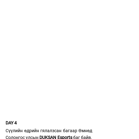
DAY 4
Сүүлийн өдрийн гялалзсан багаар Өмнөд 
Солонгос улсын
 DUKSAN Esports
 баг байв. 