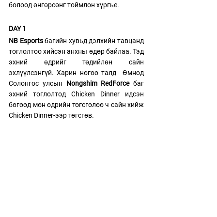
болоод өнгөрсөнг тоймлон хүргье.
DAY 1
NB Esports
 багийн хувьд дэлхийн тавцанд 
тоглолтоо хийсэн анхны өдөр байлаа. Тэд 
эхний өдрийг төдийлөн сайн 
эхлүүлсэнгүй. Харин нөгөө талд  Өмнөд 
Солонгос улсын 
Nongshim RedForce
 баг 
эхний тоглолтод Chicken Dinner идсэн 
бөгөөд мөн өдрийн төгсгөлөө ч сайн хийж 
Chicken Dinner-ээр төгсгөв. 