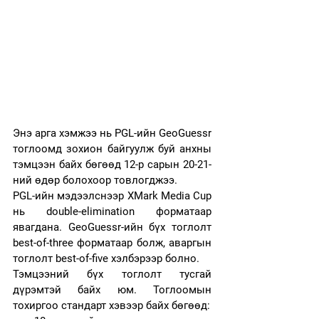
Энэ арга хэмжээ нь PGL-ийн GeoGuessr 
тоглоомд зохион байгуулж буй анхны 
тэмцээн байх бөгөөд 12-р сарын 20-21-
ний өдөр болохоор товлогджээ.
PGL-ийн мэдээлснээр XMark Media Cup 
нь double-elimination форматаар 
явагдана. GeoGuessr-ийн бүх тоглолт 
best-of-three форматаар болж, аваргын 
тоглолт best-of-five хэлбэрээр болно.
Тэмцээний бүх тоглолт тусгай 
дүрэмтэй байх юм. Тоглоомын 
тохиргоо стандарт хэвээр байх бөгөөд: