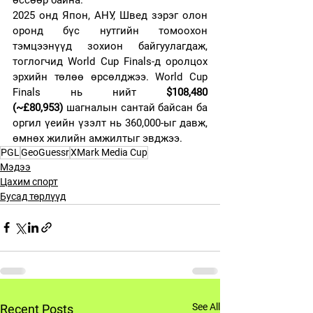
2025 онд Япон, АНУ, Швед зэрэг олон 
оронд бүс нутгийн томоохон 
тэмцээнүүд зохион байгуулагдаж, 
тоглогчид World Cup Finals-д оролцох 
эрхийн төлөө өрсөлджээ. World Cup 
Finals нь нийт 
$108,480 
(~£80,953)
 шагналын сантай байсан ба 
оргил үеийн үзэлт нь 360,000-ыг давж, 
өмнөх жилийн амжилтыг эвджээ. 
PGL
GeoGuessr
XMark Media Cup
Мэдээ
Цахим спорт
Бусад төрлүүд
See All
Recent Posts