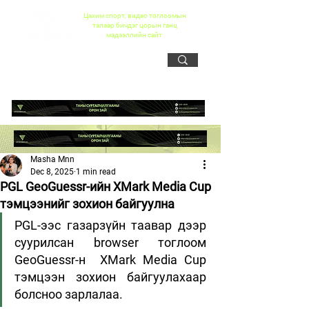
Цахим спорт, видео тоглоомын
талаар бичдэг цорын ганц
мэдээллийн сайт
Masha Mnn
Dec 8, 2025
1 min read
PGL GeoGuessr-ийн XMark Media Cup
тэмцээнийг зохион байгуулна
PGL-ээс газарзүйн таавар дээр 
суурилсан browser тоглоом 
GeoGuessr-н  XMark Media Cup 
тэмцээн зохион байгуулахаар 
болсноо зарлалаа.