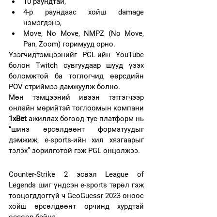
10 раундтай,
4-р раундаас хойш damage 
нэмэгдэнэ,
Move, No Move, NMPZ (No Move, 
Pan, Zoom) горимууд орно.
Үзэгчидтэмцээнийг PGL-ийн YouTube 
болон Twitch сувгуудаар шууд үзэх 
боломжтой ба тоглогчид өөрсдийн 
POV стриймээ дамжуулж болно.
Мөн тэмцээний ивээн тэтгэгчээр 
онлайн мөрийтэй тоглоомын компани 
1xBet
 ажиллах бөгөөд тус платформ нь 
“шинэ өрсөлдөөнт форматуудыг 
дэмжиж, e-sports-ийн хил хязгаарыг 
тэлэх” зорилготой гэж PGL онцолжээ.
Counter-Strike 2 эсвэл League of 
Legends шиг үндсэн e-sports төрөл гэж 
тооцогддоггүй ч GeoGuessr 2023 оноос 
хойш өрсөлдөөнт орчинд хурдтай 
өссөөр байна.