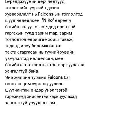
Бүрэлдэхүүний өөрчлөлтүүд, 
тоглогчийн үүргийн дахин 
хуваарилалт нь Falcons-ын тоглолтод 
шууд нөлөөлсөн. 
“NiKo”
 өөрөө ч 
багийн залуу тоглогчдод орон зай 
гаргахын тулд зарим map, зарим 
тоглолтод өөрийгөө хойш тавьж, 
тэдэнд илүү боломж олгох 
тактик
гаргасан нь түүний хувийн 
үзүүлэлтэд нөлөөлсөн, мөн 
багийнхаа тоглолтыг тогтворжуулахад 
хангалтгүй байв.
Энэ жилийн туршид 
Falcons
 баг 
ганцхан цом хүртэж дуулиан 
шуугиантай, өндөр үнэлгээтэй 
гэрээнүүд хийсэнтэй харьцуулахад 
хангалтгүй үзүүлэлт юм.