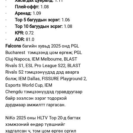
·       
Хасагдах цувралд:
 1.11
·       
Плей-оффт:
 1.08
·       
Аренад:
 1.09
·       
Top 5 багуудын эсрэг:
 1.06
·       
Top 10 багуудын эсрэг:
 1.08
·       
KPR:
 0.72
·       
ADR:
 81.0
Falcons 
багийн хувьд 2025 онд PGL 
Bucharest  тэмцээнд цом өргөж; PGL 
Cluj-Napoca, IEM Melbourne, BLAST 
Rivals S1, ESL Pro League S22, BLAST 
Rivals S2 тэмцээнүүдэд дэд аварга 
болж; IEM Dallas, FISSURE Playground 2, 
Esports World Cup, IEM 
Chengdu тэмцээнүүдэд гуравдуугаар 
байр эзэлсэн зэрэг тодорхой 
дурдмаар амжилтт гаргасан.
NiKo 2025 оны HLTV Top 20-д багтах 
хэмжээний өндөр түвшнийг 
хадгалсан ч, том цом өргөх оргил 