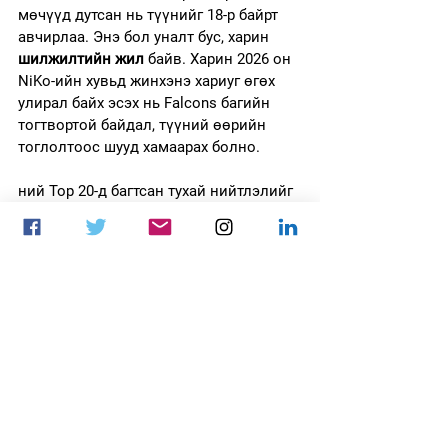
мөчүүд дутсан нь түүнийг 18-р байрт 
авчирлаа. Энэ бол уналт бус, харин 
шилжилтийн жил
 байв. Харин 2026 он 
NiKo-ийн хувьд жинхэнэ хариуг өгөх 
улирал байх эсэх нь Falcons багийн 
тогтвортой байдал, түүний өөрийн 
тоглолтоос шууд хамаарах болно.
ний Top 20-д багтсан тухай нийтлэлийг 
доорхи линкүүдээс уншина уу.
Top 20 players of 2016: NiKo (11)
Top 20 players of 2017: NiKo (2)
Top 20 players of 2018: NiKo (3)
Top 20 players of 2019: NiKo (11)
Top 20 players of 2020: NiKo (4)
Top 20 players of 2021: NiKo (3)
Top 20 players of 2022: NiKo (5)
Top 20 players of 2023: NiKo (2)
Top 20 players of 2024: NiKo (4)
Энэхүү нийтлэлийн англи хэл дээр эх 