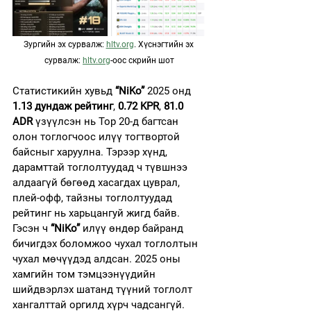
Зургийн эх сурвалж: 
hltv.org
. Хүснэгтийн эх 
сурвалж: 
hltv.org
-оос скрийн шот
Статистикийн хувьд 
“NiKo”
 2025 онд 
1.13 дундаж рейтинг
, 
0.72 KPR
, 
81.0 
ADR
 үзүүлсэн нь Top 20-д багтсан 
олон тоглогчоос илүү тогтвортой 
байсныг харуулна. Тэрээр хүнд, 
дарамттай тоглолтуудад ч түвшнээ 
алдаагүй бөгөөд хасагдах цуврал, 
плей-офф, тайзны тоглолтуудад 
рейтинг нь харьцангуй жигд байв.
Гэсэн ч 
“NiKo”
 илүү өндөр байранд 
бичигдэх боломжоо чухал тоглолтын 
чухал мөчүүдэд алдсан. 2025 оны 
хамгийн том тэмцээнүүдийн 
шийдвэрлэх шатанд түүний тоглолт 
хангалттай оргилд хүрч чадсангүй. 