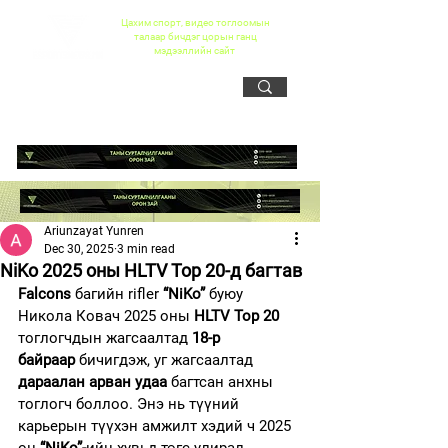
Цахим спорт, видео тоглоомын
талаар бичдэг цорын ганц
мэдээллийн сайт
Ariunzayat Yunren
Dec 30, 2025
3 min read
NiKo 2025 оны HLTV Top 20-д багтав
Falcons
 багийн rifler 
“NiKo”
 буюу 
Никола Ковач 2025 оны 
HLTV Top 20
тоглогчдын жагсаалтад 
18-р 
байраар
 бичигдэж, уг жагсаалтад 
дараалан арван удаа
 багтсан анхны 
тоглогч боллоо. Энэ нь түүний 
карьерын түүхэн амжилт хэдий ч 2025 