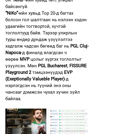
он 
“NiKo”-
ийн хувьд төгс улирал 
байсангүй.
“NiKo”-
ийн хувьд Top 20-д багтах 
болсон гол шалтгаан нь нэлээн хэдэн 
удаагийн тогтвортой, хүчтэй 
тоглолтууд байв. Тэрээр улирлын 
турш өндөр дундаж үзүүлэлтээ 
хадгалж чадсан бөгөөд баг нь 
PGL Cluj-
Napoca
-д финалд ялагдсан ч 
өөрөө
 MVP
 цолыг хүртэх тоглолтыг 
үзүүлсэн. Мөн 
PGL Bucharest
, 
FISSURE 
Playground 2
 тэмцээнүүдэд 
EVP 
(Exeptionally Valueble Player)
-д 
нэрлэгдсэн нь түүний энэ оны 
чансааг дэмжсэн чухал хүчин зүйл 
байлаа.