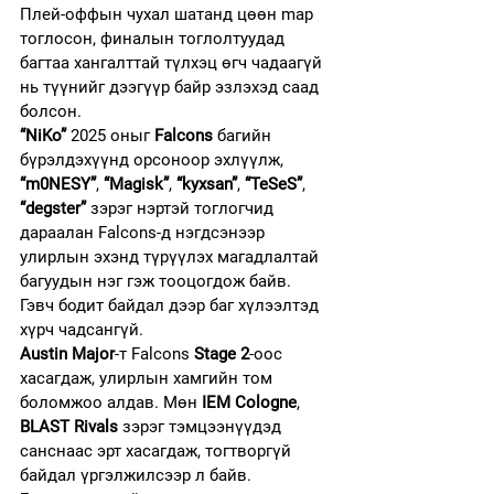
Плей-оффын чухал шатанд цөөн map 
тоглосон, финалын тоглолтуудад 
багтаа хангалттай түлхэц өгч чадаагүй 
нь түүнийг дээгүүр байр эзлэхэд саад 
болсон.
“NiKo”
 2025 оныг 
Falcons
 багийн 
бүрэлдэхүүнд орсоноор эхлүүлж, 
“m0NESY”
, 
“Magisk”
, 
“kyxsan”
, 
“TeSeS”
, 
“degster”
 зэрэг нэртэй тоглогчид 
дараалан Falcons-д нэгдсэнээр 
улирлын эхэнд түрүүлэх магадлалтай 
багуудын нэг гэж тооцогдож байв. 
Гэвч бодит байдал дээр баг хүлээлтэд 
хүрч чадсангүй.
Austin Major
-т Falcons 
Stage 2
-оос 
хасагдаж, улирлын хамгийн том 
боломжоо алдав. Мөн 
IEM Cologne
, 
BLAST Rivals
 зэрэг тэмцээнүүдэд 
санснаас эрт хасагдаж, тогтворгүй 
байдал үргэлжилсээр л байв.