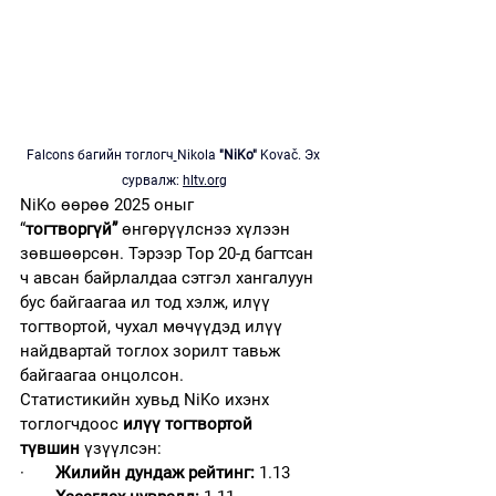
Falcons багийн тоглогч
Nikola 
"⁠NiKo⁠" 
Kovač. Эх 
сурвалж: 
hltv.org
NiKo өөрөө 2025 оныг 
“
тогтворгүй”
 өнгөрүүлснээ хүлээн 
зөвшөөрсөн. Тэрээр Top 20-д багтсан 
ч авсан байрлалдаа сэтгэл хангалуун 
бус байгаагаа ил тод хэлж, илүү 
тогтвортой, чухал мөчүүдэд илүү 
найдвартай тоглох зорилт тавьж 
байгаагаа онцолсон.
Статистикийн хувьд NiKo ихэнх 
тоглогчдоос 
илүү тогтвортой 
түвшин
 үзүүлсэн:
·       
Жилийн дундаж рейтинг:
 1.13