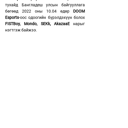
тухайд Бангладеш улсын байгууллага 
бөгөөд 2022 оны 10.04 өдөр 
DOOM 
Esports
-оос одоогийн бүрэлдэхүүн болох 
FISTBoy
, 
Mondo
, 
SEKk
, 
AkazaaE
нарыг 
нэгтгэж байжээ.