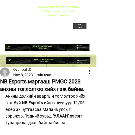
Цахим спорт, видео тоглоомын
талаар бичдэг цорын ганц
мэдээллийн сайт
Oyunbat .O
Nov 8, 2023
1 min read
NB Esports маргааш PMGC 2023
анхны тоглолтоо хийх гэж байна.
Анхны дэлхийн аваргын тоглолтоо хийх 
гэж буй 
NB Esports
-ийн залуучууд 11/06 
өдөр эх нутгаасаа Малайз улсыг 
зорьжээ. Тэдний хувьд 
"УЛААН" хэсэгт
хуваарилагдсан байгаа билээ. 