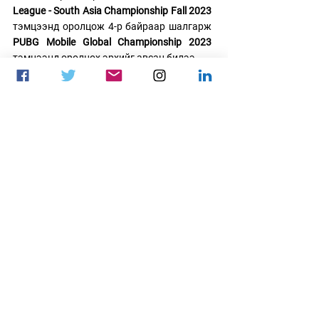
League - South Asia Championship Fall 2023
тэмцээнд оролцож 4-р байраар шалгарж 
PUBG Mobile Global Championship 2023
тэмцээнд оролцох эрхийг авсан билээ.
Нийтлэлийг: 
Pani
цахим спорт
PUBG MOBILE
PUBGM
PMGC 2023
PUBGM
Цахим спорт
See All
Recent Posts