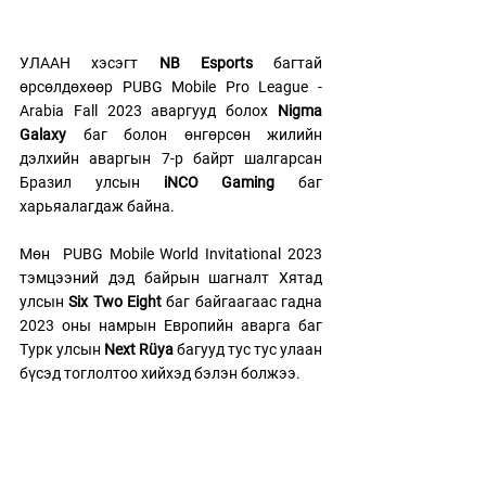
УЛААН хэсэгт 
NB Esports 
багтай 
өрсөлдөхөөр PUBG Mobile Pro League - 
Arabia Fall 2023 аваргууд болох 
Nigma 
Galaxy
 баг болон өнгөрсөн жилийн 
дэлхийн аваргын 7-р байрт шалгарсан 
Бразил улсын
 iNCO Gaming
 баг 
харьяалагдаж байна.  
Мөн  PUBG Mobile World Invitational 2023 
тэмцээний дэд байрын шагналт Хятад 
улсын 
Six Two Eight
 баг байгаагаас гадна 
2023 оны намрын Европийн аварга баг 
Турк улсын 
Next Rüya
 багууд тус тус улаан 
бүсэд тоглолтоо хийхэд бэлэн болжээ. 