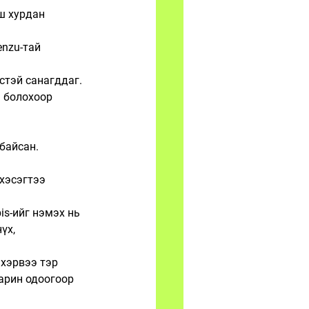
ш хурдан 
enzu-тай 
стэй санагддаг. 
м болохоор 
байсан. 
хэсэгтээ 
s-ийг нэмэх нь 
үх, 
 хэрвээ тэр 
арин одоогоор 