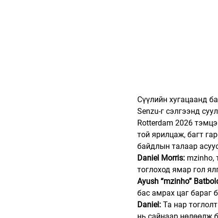
Сүүлийн хугацаанд ба
Senzu-г сэлгээнд суу
Rotterdam 2026 тэмцэ
той ярилцаж, багт га
байдлын талаар асуу
Daniel Morris:
 mzinho,
тоглоход ямар гол я
Ayush “mzinho” Batbol
бас амрах цаг бараг 
Daniel:
 Та нар тоглол
нь сайнаар нөлөөлж б