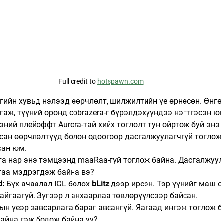
Full credit to 
hotspawn.com
гийн хувьд нэлээд өөрчлөлт, шилжилтийн үе өрнөсөн. Өнгө
лгаж, түүний оронд cobrazera-г бүрэлдэхүүндээ нэгтгэсэн ю
эний плейоффт Aurora-тай хийх тоглолт тун ойртож буй энэ 
рсан өөрчлөлтүүд болон одоогоор дасгалжуулагчгүй тоглож
сан юм.
 та нар энэ тэмцээнд maaRaa-гүй тоглож байна. Дасгалжуу
лгаа мэдрэгдэж байна вэ?
d:
 Бүх ачаалал IGL болох 
bLitz
 дээр ирсэн. Тэр үүнийг маш 
байгаагүй. Зүгээр л анхаарлаа төвлөрүүлсээр байсан.
тын үеэр завсарлага бараг авсангүй. Яагаад ингэж тоглож 
айна гэж бодож байна уу?