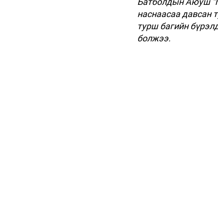
Батболдын Аюуш “mz
наснаасаа давсан т
турш багийн бүрэлд
болжээ.