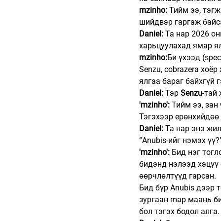
mzinho:
 Тийм ээ, тэг
шийдвэр гаргаж байс
Daniel:
 Та нар 2026 он
харьцуулахад ямар я
mzinho:
Би үхээд (spec
Senzu, cobrazera хоёр
ялгаа бараг байхгүй 
Daniel:
 Тэр 
Senzu
-тай
'mzinho':
 Тийм ээ, зан
Тэгэхээр ерөнхийдөө 
Daniel: 
Та нар энэ жил
“Anubis-ийг нэмэх үү
'mzinho':
 Бид нэг тогл
бидэнд нэлээд хэцүү 
өөрчлөлтүүд гарсан.
Бид бүр Anubis дээр 
зургаан map маань би
бол тэгэх бодол алга.