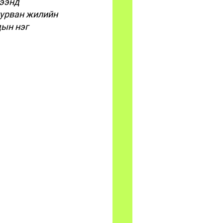
ээнд 
гурван жилийн 
дын нэг 