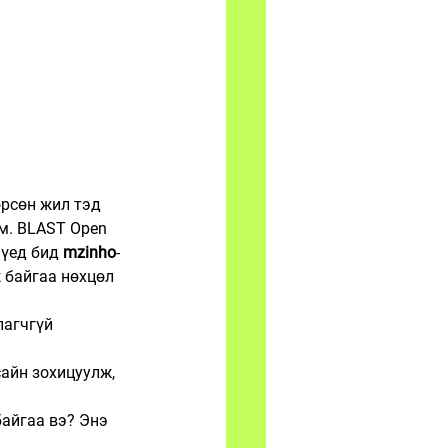
рсөн жил тэд 
м. BLAST Open 
үед бид 
mzinho
-
 байгаа нөхцөл 
лагчгүй 
сайн зохицуулж, 
байгаа вэ? Энэ 