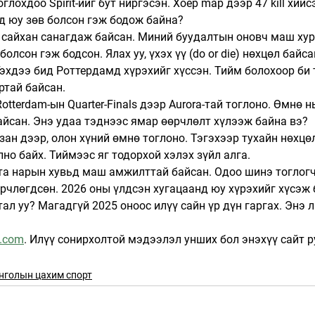
оглохдоо Spirit-ийг бут ниргэсэн. Хоёр map дээр 47 kill хийс
д юу зөв болсон гэж бодож байна?
 л сайхан санагдаж байсан. Миний буудалтын оновч маш хур
 болсон гэж бодсон. Ялах уу, үхэх үү (do or die) нөхцөл байс
Гэхдээ бид Роттердамд хүрэхийг хүссэн. Тийм болохоор би
ртай байсан.
otterdam-ын Quarter-Finals дээр Aurora-тай тоглоно. Өмнө н
айсан. Энэ удаа тэднээс ямар өөрчлөлт хүлээж байна вэ?
зан дээр, олон хүний өмнө тоглоно. Тэгэхээр тухайн нөхцө
лно байх. Тиймээс яг тодорхой хэлэх зүйл алга.
та нарын хувьд маш амжилттай байсан. Одоо шинэ тоглогч
өрчлөгдсөн. 2026 оны үлдсэн хугацаанд юу хүрэхийг хүсэж
тал уу? Магадгүй 2025 оноос илүү сайн үр дүн гаргах. Энэ л
.com
. Илүү сонирхолтой мэдээлэл унших бол энэхүү сайт р
нголын цахим спорт