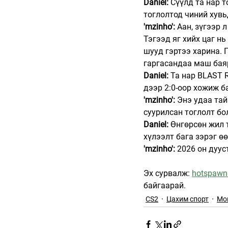
Daniel:
 Сүүлд та нар т
тоглолтод чиний хувь
'mzinho':
 Аан, зүгээр
Тэгээд яг хийх цаг нь
шууд гэртээ харина. 
гаргасандаа маш бая
Daniel:
 Та нар BLAST R
дээр 2:0-оор хожиж б
'mzinho':
 Энэ удаа тай
суурилсан тоглолт бо
Daniel:
 Өнгөрсөн жил 
хүлээлт бага зэрэг ө
'mzinho':
 2026 он дуус
Эх сурвалж: 
hotspawn
байгаарай.
CS2
Цахим спорт
Мо