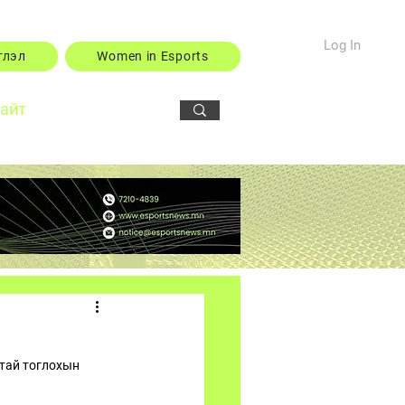
Log In
тлэл
Women in Esports
сайт
гтай тоглохын 