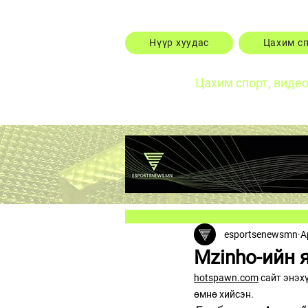
Нүүр хуудас
Цахим с
Цахим спорт, виде
esportsenewsmn
A
Mzinho-ийн 
hotspawn.com
 сайт энэх
өмнө хийсэн.