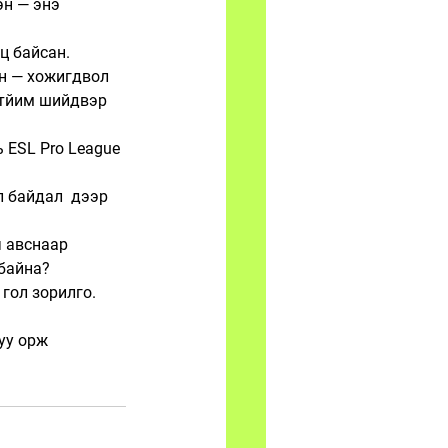
эн — энэ 
ц байсан. 
ан — хожигдвол 
 тйим шийдвэр 
ь ESL Pro League 
л байдал  дээр 
 авснаар 
 байна?
 гол зорилго.
уу орж 