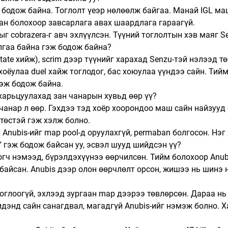
ж бодож байна. Тоглолт үеэр нөлөөлж байгаа. Манай IGL ма
ан болохоор завсарлага авах шаардлага гараагүй.
ыг cobrazera-г авч эхлүүлсэн. Түүний тоглолтын хэв маяг S
лгаа байна гэж бодож байна?
tate хийж), scrim дээр түүнийг харахад Senzu-тэй нэлээд тө
 хоёулаа duel хайж тоглодог, бас хоюулаа үүндээ сайн. Тий
гэж бодож байна.
 харьцуулахад зан чанарын хувьд өөр үү?
 чанар л өөр. Гэхдээ тэд хоёр хоорондоо маш сайн найзууд 
төстэй гэж хэлж болно.
 Anubis-ийг map pool-д оруулахгүй, permaban болгосон. Нэг 
?” гэж бодож байсан уу, эсвэл шууд шийдсэн үү?
огч нэмээд, бүрэлдэхүүнээ өөрчилсөн. Тийм болохоор Anubi
байсан. Anubis дээр олон өөрчлөлт орсон, жишээ нь шинэ н
тоглоогүй, эхлээд зургаан map дээрээ төвлөрсөн. Дараа нь
дэнд сайн санагдвал, магадгүй Anubis-ийг нэмэж болно. Х