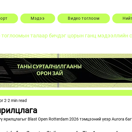
порт
Мэдээ
Видео тоглоом
Ний
о тоглоомын талаар бичдэг цорын ганц мэдээллийн 
pr 2
2 min read
ярилцлага
үү ярилцлагыг Blast Open Rotterdam 2026 тэмцээний үеэр Aurora ба