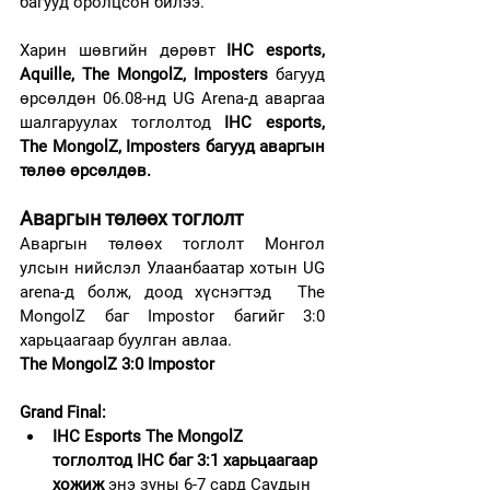
багууд оролцсон билээ.
Харин шөвгийн дөрөвт 
IHC esports, 
Aquille, The MongolZ, Imposters 
багууд 
өрсөлдөн 06.08-нд UG Arena-д аваргаа 
шалгаруулах тоглолтод 
IHC esports, 
The MongolZ, Imposters багууд аваргын 
төлөө өрсөлдөв.
Аваргын төлөөх тоглолт
Аваргын төлөөх тоглолт Монгол 
улсын нийслэл Улаанбаатар хотын UG 
arena-д болж, доод хүснэгтэд  The 
MongolZ баг Impostor багийг 3:0 
харьцаагаар буулган авлаа.
The MongolZ 3:0 Impostor
Grand Final:
IHC Esports The MongolZ 
тоглолтод IHC баг 3:1 харьцаагаар 
хожиж 
энэ зуны 6-7 сард Саудын 