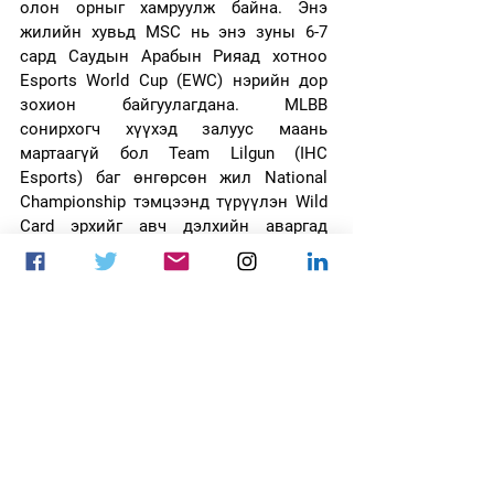
олон орныг хамруулж байна. Энэ 
жилийн хувьд MSC нь энэ зуны 6-7 
сард Саудын Арабын Рияад хотноо 
Esports World Cup (EWC) нэрийн дор 
зохион байгуулагдана. MLBB 
сонирхогч хүүхэд залуус маань 
мартаагүй бол Team Lilgun (IHC 
Esports) баг өнгөрсөн жил National 
Championship тэмцээнд түрүүлэн Wild 
Card эрхийг авч дэлхийн аваргад 
оролцож байсан бол энэ удаад EWC-д 
оролцох том боломжийг ESN - eSports 
Network олгож байна.
Тэмцээний үеэр 
esportsnews.mn
хэвлэлийн эрхтэй оролцож тэмцээний 
явцыг сурвалжлан хүргэсэн Caster 
Munzu-д баярлалаа. 