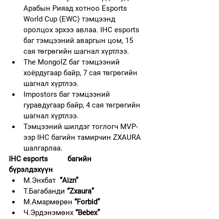
Арабын Рияад хотноо Esports 
World Cup (EWC) тэмцээнд 
оролцох эрхээ авлаа. IHC esports 
баг тэмцээний аваргын цом, 15 
сая төгрөгийн шагнал хүртлээ.
The MongolZ баг тэмцээний 
хоёрдугаар байр, 7 сая төгрөгийн 
шагнал хүртлээ.
Impostors баг тэмцээний 
гуравдугаар байр, 4 сая төгрөгийн 
шагнал хүртлээ. 
Тэмцээний шилдэг тоглогч MVP-
ээр IHC багийн тамирчин ZXAURA 
шалгарлаа.
IHC esports          багийн 
бүрэлдэхүүн            
М.Энхбат 
 “Aizn”          
Т.Багабанди 
“Zxaura”          
М.Амармөрөн 
“Forbid”      
Ч.Эрдэнэмөнх 
“Bebex”