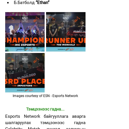
Б.Батболд 
“Ethan“
Images courtesy of ESN - Esports Network
Тэмцээнээс гадна...
Esports Network байгууллага аварга 
шалгаруулах тэмцээнээс гадна 