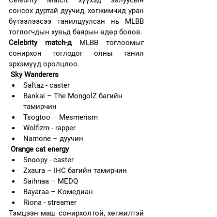
Celebrity Match, хүүхэд залуусын 
сонсох дуртай дуучид, хөгжимчид уран 
бүтээлээсээ танилцуулсан нь MLBB 
тоглогчдын хувьд баярын өдөр болов. 
Celebrity match-д
 MLBB тоглоомыг 
сонирхон тоглодог олны танил 
эрхэмүүд оролцлоо.
 Sky Wanderers 
Saftaz - caster
Bankai – The MongolZ багийн 
тамирчин  
Tsogtoo – Mesmerism
Wolfizm - rapper
Namone – дуучин
 Orange cat energy
Snoopy - caster
Zxaura – IHC багийн тамирчин
Saihnaa – MEDQ
Bayaraa – Комедиан
Riona - streamer
Тэмцээн маш сонирхолтой, хөгжилтэй 