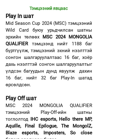
Тэмцээний явцаас 
Play In шат
Mid Season Cup 2024 (MSC) тэмцээний 
Wild Card буюу урьдчилсан шатны 
эрхийн төлөөх 
MSC 2024 MONGOLIA 
QUALIFIER 
тэмцээнд нийт 1188 баг 
бүртгүүлж, тэмцээний эхний нээлттэй 
сонгон шалгаруулалтаас 16 баг, хоёр 
дахь нээлттэй сонгон шалгаруулалтыг 
үлдсэн багуудын дунд явуулж  дахин 
16 баг, нийт 32 баг Play-In шатад 
өрсөлдсөн.
Play Off шат
MSC 2024 MONGOLIA QUALIFIER 
тэмцээний Play-Off-ийн шатны 
тоглолтод 
IHC esports, Hello there MP, 
Aquille, Final Epilogue, The MongolZ, 
Blaze esports, Imposters, So close 