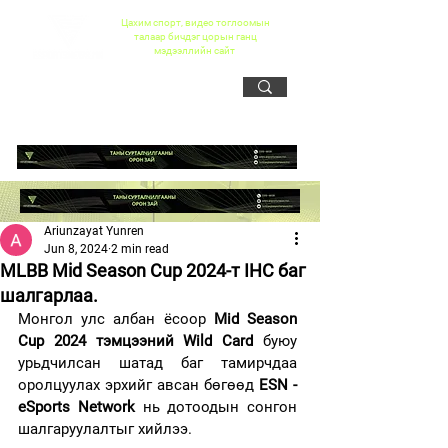
Цахим спорт, видео тоглоомын
талаар бичдэг цорын ганц
мэдээллийн сайт
Ariunzayat Yunren
Jun 8, 2024
2 min read
MLBB Mid Season Cup 2024-т IHC баг
шалгарлаа.
Монгол улс албан ёсоор 
Mid Season 
Cup 2024 тэмцээний Wild Card
 буюу 
урьдчилсан шатад баг тамирчдаа 
оролцуулах эрхийг авсан бөгөөд
 ESN - 
eSports Network
 нь дотоодын сонгон 
шалгаруулалтыг хийлээ.