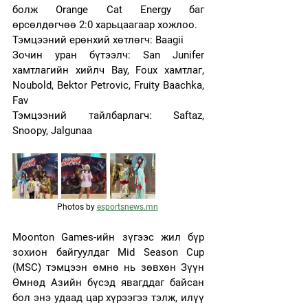
болж Orange Cat Energy баг 
өрсөлдөгчөө 2:0 харьцаагаар хожлоо.
Тэмцээний ерөнхий хөтлөгч: Baagii
Зочин уран бүтээлч: San Junifer 
хамтлагийн хийлч Bay, Foux хамтлаг, 
Noubold, Bektor Petrovic, Fruity Baachka, 
Fav
Тэмцээний тайлбарлагч: Saftaz, 
Snoopy, Jalgunaa
Photos by 
esportsnews.mn
Moonton Games-ийн зүгээс жил бүр 
зохион байгуулдаг Mid Season Cup 
(MSC) тэмцээн өмнө нь зөвхөн Зүүн 
Өмнөд Азийн бүсэд явагддаг байсан 
бол энэ удаад цар хүрээгээ тэлж, илүү 