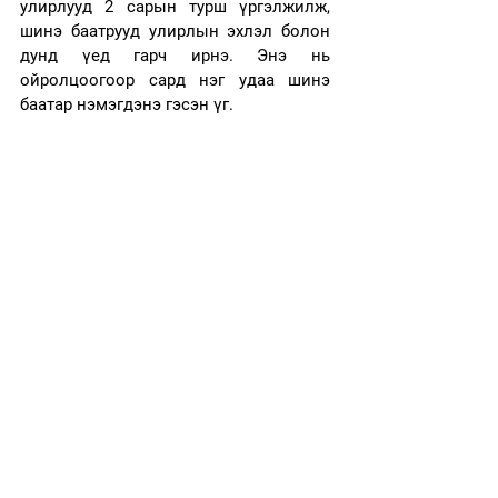
улирлууд 2 сарын турш үргэлжилж, 
шинэ баатрууд улирлын эхлэл болон 
дунд үед гарч ирнэ. Энэ нь 
ойролцоогоор сард нэг удаа шинэ 
баатар нэмэгдэнэ гэсэн үг. 