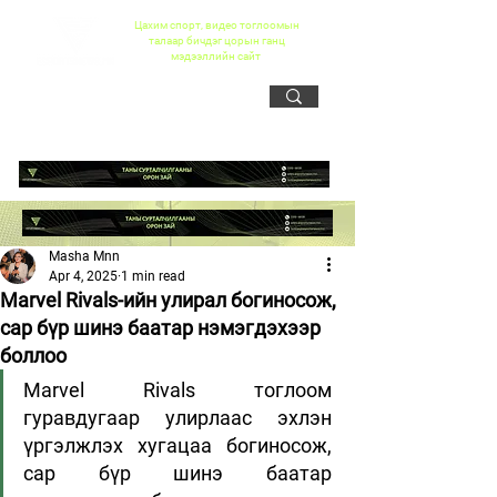
Цахим спорт, видео тоглоомын
талаар бичдэг цорын ганц
мэдээллийн сайт
Masha Mnn
Apr 4, 2025
1 min read
Marvel Rivals-ийн улирал богиносож,
сар бүр шинэ баатар нэмэгдэхээр
боллоо
Marvel Rivals тоглоом 
гуравдугаар улирлаас эхлэн 
үргэлжлэх хугацаа богиносож, 
сар бүр шинэ баатар 