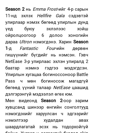
Season 2
 нь 
Emma Frost
-ийг 4-р сарын 
11-нд эхлэх 
Hellfire Gala
 сэдэвтэй 
улирлаар нэмэх бөгөөд улирлын дунд 
үед буюу эхлэлээс хойш 
ойролцоогоор 6 долоо хоногийн 
дараа 
Ultron
 нэмэгдэнэ. Харин 
Season 
1
-д 
Fantastic Four
-ийн дөрвөн 
гишүүнийг бүгдийг нь нэмсэн. Гэвч 
NetEase 3-р улирлаас эхлэн улиралд 2 
баатар нэмнэ гэдгээ мэдэгдсэн. 
Улирлын хугацаа богиноссоноор Battle 
Pass ч мөн богиносож магадгүй 
бөгөөд үүний талаар 
NetEase
 цаашид 
дэлгэрэнгүй мэдээлэл өгөх юм.
Мөн видеонд 
Season 2
-оор зарим 
хувцсанд шинээр өнгийн сонголтууд 
нэмэгдэхийг харуулсан ч эдгээрийг 
нэмэлтээр худалдан авах 
шаардлагатай эсэх нь тодорхойгүй 