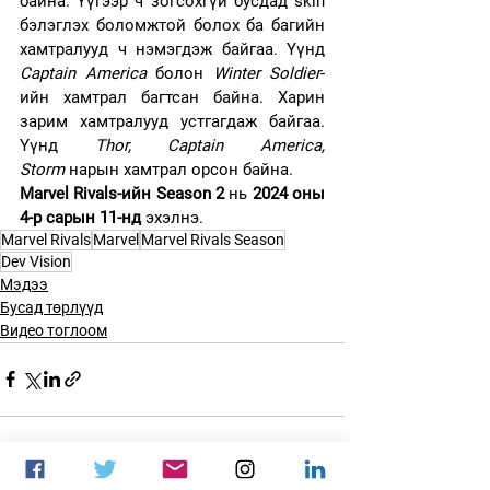
байна. Үүгээр ч зогсохгүй бусдад skin 
бэлэглэх боломжтой болох ба багийн 
хамтралууд ч нэмэгдэж байгаа. Үүнд 
Captain America
 болон 
Winter Soldier
-
ийн хамтрал багтсан байна. Харин 
зарим хамтралууд устгагдаж байгаа. 
Үүнд 
Thor, Captain America, 
Storm
 нарын хамтрал орсон байна.
Marvel Rivals-ийн Season 2
 нь 
2024 оны 
4-р сарын 11-нд
 эхэлнэ.
Marvel Rivals
Marvel
Marvel Rivals Season
Dev Vision
Мэдээ
Бусад төрлүүд
Видео тоглоом