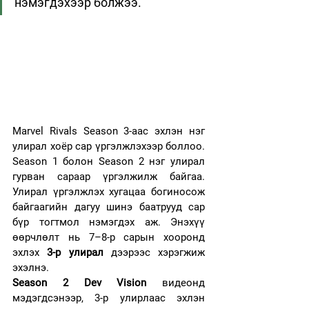
нэмэгдэхээр болжээ. 
Marvel Rivals Season 3-аас эхлэн нэг  
улирал хоёр сар үргэлжлэхээр боллоо. 
Season 1 болон Season 2 нэг улирал 
гурван сараар үргэлжилж байгаа. 
Улирал үргэлжлэх хугацаа богиносож 
байгаагийн дагуу шинэ баатрууд сар 
бүр тогтмол нэмэгдэх аж. Энэхүү 
өөрчлөлт нь 7–8-р сарын хооронд 
эхлэх 
3-р улирал
 дээрээс хэрэгжиж 
эхэлнэ.
Season 2 Dev Vision
 видеонд 
мэдэгдсэнээр, 3-р улирлаас эхлэн 