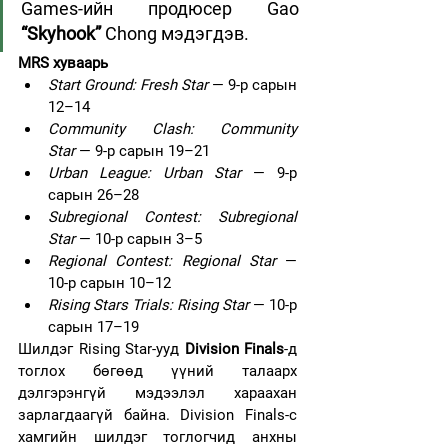
Games-ийн продюсер Gao 
“Skyhook”
 Chong мэдэгдэв.
MRS хуваарь
Start Ground: Fresh Star
 — 9-р сарын 
12–14
Community Clash: Community 
Star
 — 9-р сарын 19–21
Urban League: Urban Star
 — 9-р 
сарын 26–28
Subregional Contest: Subregional 
Star
 — 10-р сарын 3–5
Regional Contest: Regional Star
 — 
10-р сарын 10–12
Rising Stars Trials: Rising Star
 — 10-р 
сарын 17–19
Шилдэг Rising Star-ууд 
Division Finals
-д 
тоглох бөгөөд үүний талаарх 
дэлгэрэнгүй мэдээлэл хараахан 
зарлагдаагүй байна. Division Finals-с 
хамгийн шилдэг тоглогчид анхны 