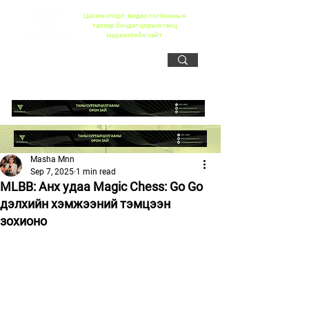
Цахим спорт, видео тоглоомын
талаар бичдэг цорын ганц
мэдээллийн сайт
Masha Mnn
Sep 7, 2025
1 min read
MLBB: Aнх удаа Magic Chess: Go Go
дэлхийн хэмжээний тэмцээн
зохионо