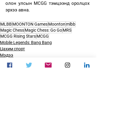
олон улсын MCGG тэмцээнд оролцох 
эрхээ авна.
MLBB
MOONTON Games
Moonton
mlbb
Magic Chess
Magic Chess: Go Go
MRS
MCGG Rising Stars
MCGG
Mobile Legends: Bang Bang
Цахим спорт
Мэдээ
See All
Recent Posts