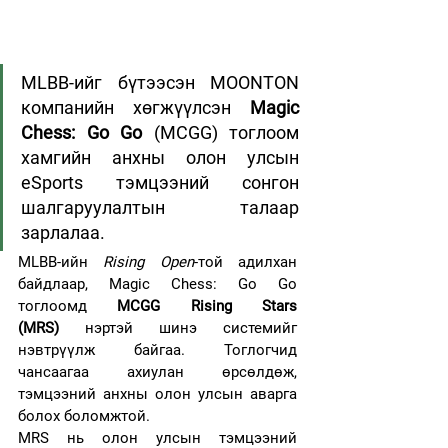
MLBB-ийг бүтээсэн MOONTON 
компанийн хөгжүүлсэн 
Magic 
Chess: Go Go
 (MCGG) тоглоом 
хамгийн анхны олон улсын 
eSports тэмцээний сонгон 
шалгаруулалтын талаар 
зарлалаа.
MLBB-ийн 
Rising Open
-той адилхан 
байдлаар, Magic Chess: Go Go 
тоглоомд 
MCGG Rising Stars 
(MRS)
 нэртэй шинэ системийг 
нэвтрүүлж байгаа. Тоглогчид 
чансаагаа ахиулан өрсөлдөж, 
тэмцээний анхны олон улсын аварга 
болох боломжтой.
MRS нь олон улсын тэмцээний 