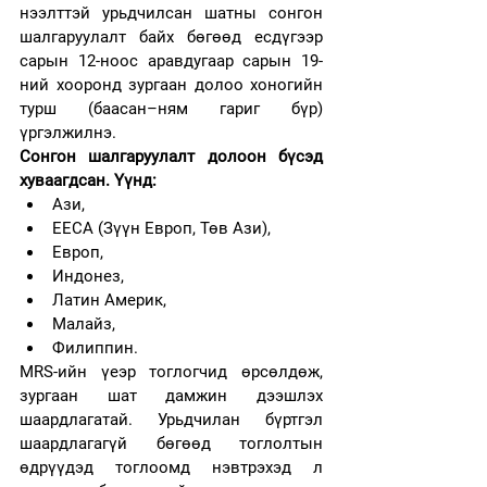
нээлттэй урьдчилсан шатны сонгон 
шалгаруулалт байх бөгөөд есдүгээр 
сарын 12-ноос аравдугаар сарын 19-
ний хооронд зургаан долоо хоногийн 
турш (баасан–ням гариг бүр) 
үргэлжилнэ. 
Сонгон шалгаруулалт долоон бүсэд 
хуваагдсан. Үүнд: 
Ази, 
EECA (Зүүн Европ, Төв Ази), 
Европ, 
Индонез, 
Латин Америк, 
Малайз, 
Филиппин.
MRS-ийн үеэр тоглогчид өрсөлдөж, 
зургаан шат дамжин дээшлэх 
шаардлагатай. Урьдчилан бүртгэл 
шаардлагагүй бөгөөд тоглолтын 
өдрүүдэд тоглоомд нэвтрэхэд л 