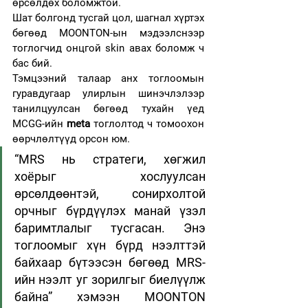
өрсөлдөх боломжтой.
Шат болгонд тусгай цол, шагнал хүртэх 
бөгөөд MOONTON-ын мэдээлснээр 
тоглогчид онцгой skin авах боломж ч 
бас бий.
Тэмцээний талаар анх тоглоомын 
гуравдугаар улирлын шинэчлэлээр 
танилцуулсан бөгөөд тухайн үед 
MCGG-ийн 
meta
 тоглолтод ч томоохон 
өөрчлөлтүүд орсон юм.
“MRS нь стратеги, хөгжил 
хоёрыг хослуулсан 
өрсөлдөөнтэй, сонирхолтой 
орчныг бүрдүүлэх манай үзэл 
баримтлалыг тусгасан. Энэ 
тоглоомыг хүн бүрд нээлттэй 
байхаар бүтээсэн бөгөөд MRS-
ийн нээлт уг зорилгыг биелүүлж 
байна” хэмээн MOONTON 