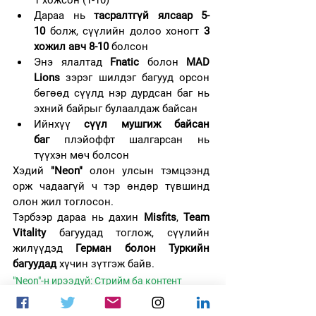
1 хожсон (1-10)
Дараа нь 
тасралтгүй ялсаар 5-
10
 болж, сүүлийн долоо хоногт 
3 
хожил авч 8-10
 болсон
Энэ ялалтад 
Fnatic
 болон 
MAD 
Lions
 зэрэг шилдэг багууд орсон 
бөгөөд сүүлд нэр дурдсан баг нь 
эхний байрыг булаалдаж байсан
Ийнхүү 
сүүл мушгиж байсан 
баг
 плэйоффт шалгарсан нь 
түүхэн мөч болсон
Хэдий 
"Neon" 
олон улсын тэмцээнд 
орж чадаагүй ч тэр өндөр түвшинд 
олон жил тоглосон.
Тэрбээр дараа нь дахин 
Misfits
, 
Team 
Vitality
 багуудад тоглож, сүүлийн 
жилүүдэд 
Герман болон Туркийн 
багуудад
 хүчин зүтгэж байв.
"Neon"-н ирээдүй: Стрийм ба контент
"Neon"
 зодог тайлсан ч LoL-оос бүрэн 
явсангүй. Тэрбээр 
контент бүтээгч
, 