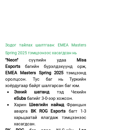
Зодог тайлах шалтгаан: EMEA Masters 
Spring 2025 тэмцээнээс хасагдсан нь
"Neon"
 сүүлийн удаа 
Misa 
Esports
 багийн бүрэлдэхүүнд орж, 
EMEA Masters Spring 2025
 тэмцээнд 
оролцсон. Тус баг нь Туркийн 
хоёрдугаар байрт шалгарсан баг юм.
Эхний шатанд
 тэд Чехийн 
eSuba
 багийг 3-0-ээр хожсон.
Харин 
Шөвгийн наймд
 Францын 
аварга 
BK ROG Esports
 багт 1-3 
харьцаатай ялагдаж тэмцээнээс 
хасагдсан.