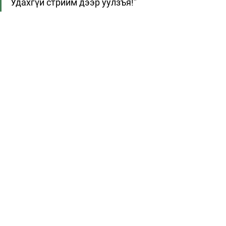
Удахгүй стрийм дээр уулзъя!”