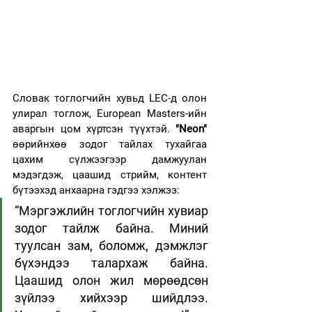
Словак тоглогчийн хувьд LEC-д олон 
улирал тоглож, European Masters-ийн 
аваргын цом хүртсэн түүхтэй. 
"Neon"
өөрийнхөө зодог тайлах тухайгаа 
цахим сүлжээгээр дамжуулан 
мэдэгдэж, цаашид стрийм, контент 
бүтээхэд анхаарна гэдгээ хэлжээ:
“Мэргэжлийн тоглогчийн хувиар 
зодог тайлж байна. Миний 
туулсан зам, боломж, дэмжлэг 
бүхэндээ талархаж байна. 
Цаашид олон жил мөрөөдсөн 
зүйлээ хийхээр шийдлээ. 