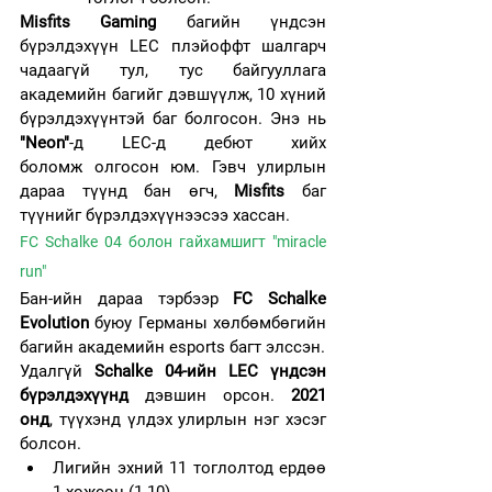
Misfits Gaming
 багийн үндсэн 
бүрэлдэхүүн LEC плэйоффт шалгарч 
чадаагүй тул, тус байгууллага 
академийн багийг дэвшүүлж, 10 хүний 
бүрэлдэхүүнтэй баг болгосон. Энэ нь 
"Neon"
-д LEC-д дебют хийх 
боломж олгосон юм. Гэвч улирлын 
дараа түүнд бан өгч, 
Misfits 
баг 
түүнийг бүрэлдэхүүнээсээ хассан.
FC Schalke 04 болон гайхамшигт "miracle 
run"
Бан-ийн дараа тэрбээр 
FC Schalke 
Evolution
 буюу Германы хөлбөмбөгийн 
багийн академийн esports багт элссэн.
Удалгүй 
Schalke 04-ийн LEC үндсэн 
бүрэлдэхүүнд
 дэвшин орсон. 
2021 
онд
, түүхэнд үлдэх улирлын нэг хэсэг 
болсон.
Лигийн эхний 11 тоглолтод ердөө 