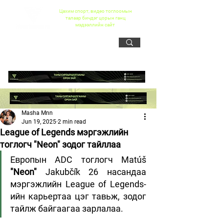
Цахим спорт, видео тоглоомын
талаар бичдэг цорын ганц
мэдээллийн сайт
Masha Mnn
Jun 19, 2025
2 min read
League of Legends мэргэжлийн
тоглогч "Neon" зодог тайллаа
Европын ADC тоглогч Matúš
"Neon" 
Jakubčík 26 насандаа 
мэргэжлийн League of Legends-
ийн карьертаа цэг тавьж, зодог 
тайлж байгаагаа зарлалаа.