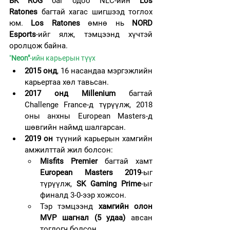
BK ROG
 баг одоо NLC-ийн 
Los 
Ratones
 багтай хагас шигшээд тоглох 
юм. 
Los Ratones
 өмнө нь 
NORD 
Esports
-ийг ялж, тэмцээнд хүчтэй 
оролцож байна.
"
Neon"
-ийн карьерын түүх
2015 онд
, 16 насандаа мэргэжлийн 
карьертаа хөл тавьсан.
2017 онд
Millenium
 багтай 
Challenge France-д түрүүлж, 2018 
оны анхны European Masters-д 
шөвгийн наймд шалгарсан.
2019 он
 түүний карьерын хамгийн 
амжилттай жил болсон:
Misfits Premier
 багтай хамт 
European Masters 2019
-ыг 
түрүүлж, 
SK Gaming Prime
-ыг 
финалд 3-0-ээр хожсон.
Тэр тэмцээнд 
хамгийн олон 
MVP шагнал (5 удаа)
 авсан 
тоглогч болсон.