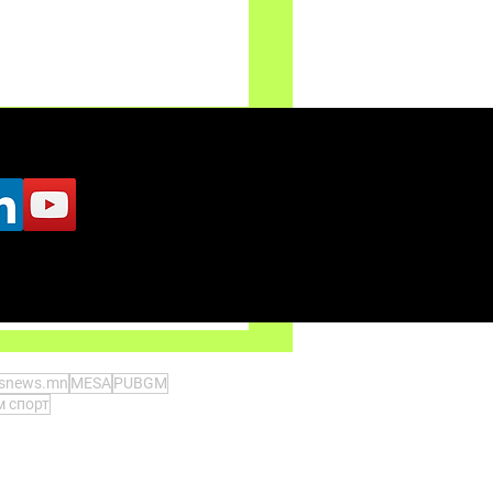
 MOBILE Global
pionship 2023
tsnews.mn
MESA
PUBGM
 спорт