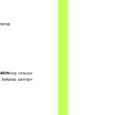
ллагад
B4RON
-оор сольсон 
 байраар шалгарч 