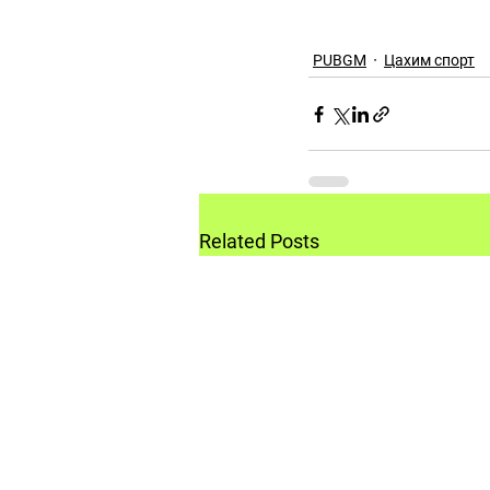
PUBGM
Цахим спорт
Related Posts