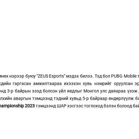
мнөх нэрээр буюу "ZEUS Esports" мэдэх билээ. Тэд бол PUBG Mobile
сдийн гаргасан амжилтаараа ихээхэн хувь нэмрийг оруулсан эр
нд 3-р байрын эзэд болсон үйл явдлыг Монгол улс даяараа үзэж
элхийн аваргын тэмцээнд тэдний хувьд 5-р байраар өндөрлүүлж ба
hampionship 2023
 тэмцээнд ШАР хэсгээс тоглоход бэлэн болоод ба