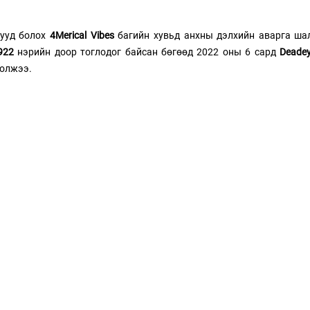
ууд болох 
4Merical Vibes
 багийн хувьд анхны дэлхийн аварга шал
922
 нэрийн доор тоглодог байсан бөгөөд 2022 оны 6 сард 
Deadey
олжээ. 