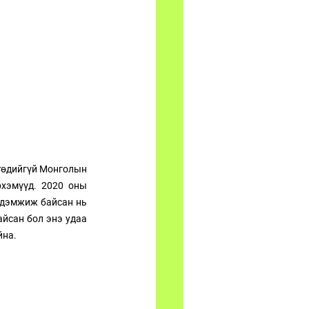
 төдийгүй Монголын 
хэмүүд. 2020 оны 
 дэмжиж байсан нь 
йсан бол энэ удаа 
йна.