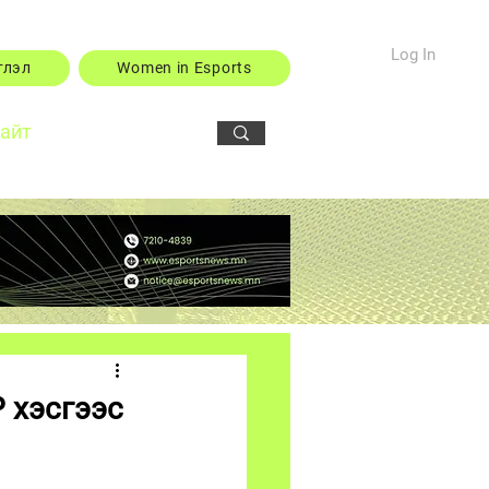
Log In
тлэл
Women in Esports
сайт
Р хэсгээс