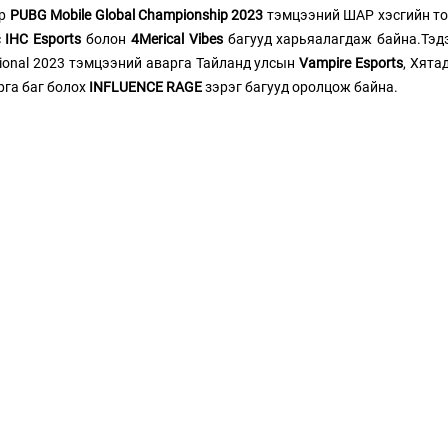
р 
PUBG Mobile Global Championship 2023
 тэмцээний ШАР хэсгийн тог
 
IHC Esports
 болон 
4Merical Vibes
 багууд харьяалагдаж байна.Тэд
ational 2023 тэмцээний аварга Тайланд улсын 
Vampire Esports
, Хята
га баг болох 
INFLUENCE RAGE
 зэрэг багууд оролцож байна. 