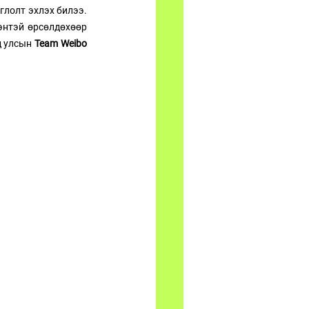
лолт эхлэх билээ. 
энтэй өрсөлдөхөөр 
д улсын 
Team Weibo