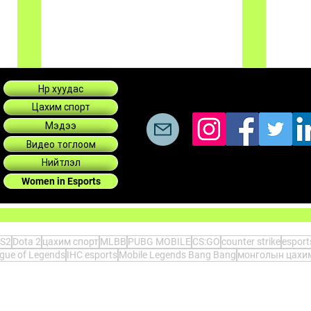
Нүүр хуудас
Цахим спорт
Мэдээ
Видео тоглоом
Нийтлэл
Women in Esports
Өмнөд Азийн аваргууд
PUBG
(Stalwart Esports) Дэлхийн
Cham
аваргад
S2
Dota 2
цахим спорт
MLBB
PUBG MOBILE
CS:GO
counter strike
espor
gue of Legends
IHC esports
Mobile Legends Bang Bang
монголын цахим