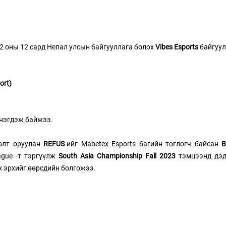
2 оны 12 сард Непал улсын байгууллага болох 
Vibes Esports 
байгуу
ort)
нэгдэж байжээ. 
өлт оруулан 
REFUS
-ийг Mabetex Esports багийн тоглогч байсан 
gue -т тэргүүлж 
South Asia Championship Fall 2023
 тэмцээнд дэд
х эрхийг өөрсдийн болгожээ.