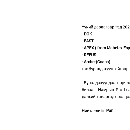
Үүний дараагаар тэд 202
- DOK
- EAST
- APEX ( from Mabetex Esp
- REFUS 
- Archer(Coach)
гэх бүрэлдэхүүнтэйгээр 
 Бүрэлдэхүүндээ өөрчл
билээ.  Намрын Pro Lea
дэлхийн аваргад оролцо
Нийтлэлийг: 
Pani 