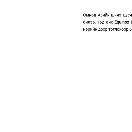
Өмнөд Азийн шинэ цусн
билээ. Тэд анх 
Equinox 
нэрийн доор тоглохоор б