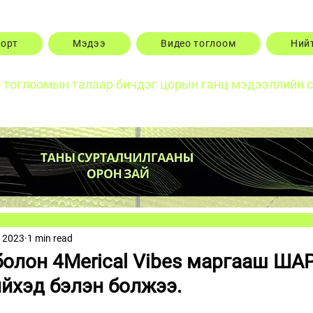
порт
Мэдээ
Видео тоглоом
Ний
о тоглоомын талаар бичдэг цорын ганц мэдээллийн 
, 2023
1 min read
 болон 4Merical Vibes маргааш ША
ийхэд бэлэн болжээ.