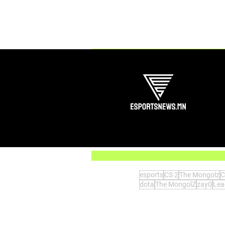
Comments
Write a comment...
NB Esports маргааш PMGC
2023 анхны тоглолтоо хийх
гэж байна.
esports
CS 2
The Mongolz
C
dota
The MongolZ
zay0
Lea