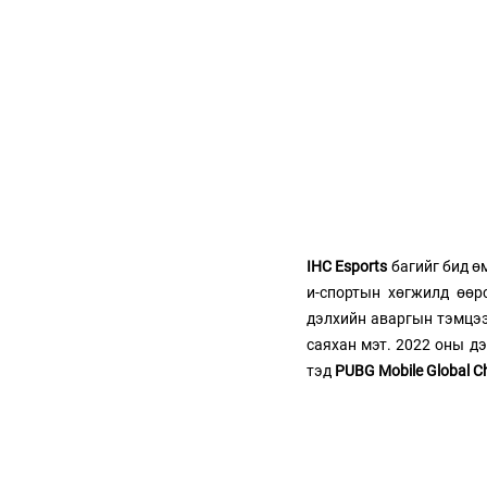
IHC Esports
 багийг бид ө
и-спортын хөгжилд өөр
дэлхийн аваргын тэмцээ
саяхан мэт. 2022 оны д
тэд 
PUBG Mobile Global C