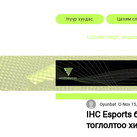
Нүүр хуудас
Цахим с
Цахим спорт, виде
Oyunbat .O
Nov 15
IHC Esports
тоглолтоо х