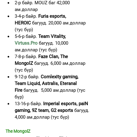
2-р байр. MOUZ баг 42,000 
ам.доллар
3-4-р байр. 
Furia esports, 
HEROIC
 багууд. 20,000 ам.доллар 
(тус бүр)
5-6-р байр. 
Team Vitality, 
Virtuss.Pro
 багууд. 10,000 
ам.доллар (тус бүр)
7-8-р байр. 
Faze Clan, The 
MongolZ
 багууд. 6,000 ам.доллар 
(тус бүр)
9-12-р байр. 
Comlexity gaming, 
Team Liquid, Astralis, Eteranal 
Fire
 багууд.  5,000 ам.доллар (тус 
бүр)
13-16-р байр. 
Imperial esports, paiN 
gaming, 9Z team, G2 esports
 багууд. 
4,000 ам.доллар (тус бүр)
The MongolZ