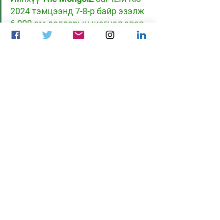
2024 тэмцээнд 7-8-р байр эзэлж 
6,000 ам.долларын шагнал авав.
CS 2
The Mongolz
NaVi
MOUZ
IEM Rio 2024
CS2
Мэдээ
Цахим спорт
See All
Recent Posts