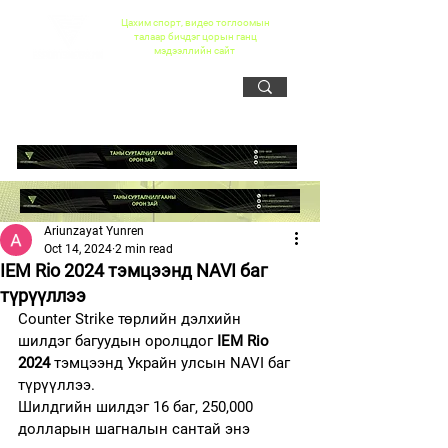
Цахим спорт, видео тоглоомын
талаар бичдэг цорын ганц
мэдээллийн сайт
Ariunzayat Yunren
Oct 14, 2024
2 min read
IEM Rio 2024 тэмцээнд NAVI баг
түрүүллээ
Counter Strike төрлийн дэлхийн 
шилдэг багуудын оролцдог 
IEM Rio 
2024
 тэмцээнд Украйн улсын NAVI баг 
түрүүллээ.
Шилдгийн шилдэг 16 баг, 250,000 
долларын шагналын сантай энэ 