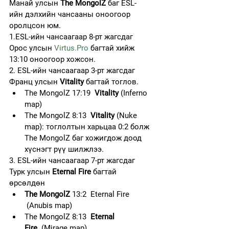
Манай улсын 
The MongolZ
 баг ESL-
ийн дэлхийн чансааны оноогоор 
оролцсон юм.
1.ESL-ийн чансаагаар 8-рт жагсдаг 
Орос улсын 
Virtus.Pro
 багтай хийж 
13:10 оноогоор хожсон.
2. ESL-ийн чансаагаар 3-рт жагсдаг 
Франц улсын 
Vitality
 багтай тоглов.
The MongolZ 17:19  
Vitality
 (Inferno 
map)
The MongolZ 8:13  
Vitality
 (Nuke 
map): тоглолтын харьцаа 0:2 болж 
The MongolZ баг хожигдож доод 
хүснэгт рүү шилжлээ.
3.
ESL-ийн чансаагаар 7-рт жагсдаг 
Турк
улсын 
Eternal Fire
 багтай 
өрсөлдөн
The MongolZ
 13:2  Eternal Fire 
 (Anubis map)
The MongolZ 8:13  
Eternal 
Fire
  (Mirage map)