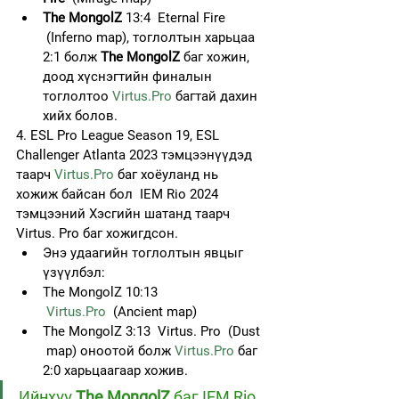
The MongolZ
 13:4  Eternal Fire 
 (Inferno map), тоглолтын харьцаа 
2:1 болж 
The MongolZ
 баг хожин, 
доод хүснэгтийн финалын 
тоглолтоо 
Virtus.Pro
 багтай дахин 
хийх болов.
4. ESL Pro League Season 19, ESL 
Challenger Atlanta 2023 тэмцээнүүдэд 
таарч 
Virtus.Pro
 баг хоёуланд нь 
хожиж байсан бол  IEM Rio 2024 
тэмцээний Хэсгийн шатанд таарч 
Virtus. Pro баг хожигдсон.
Энэ удаагийн тоглолтын явцыг 
үзүүлбэл:
The MongolZ 10:13 
Virtus.Pro
  (Ancient map)
The MongolZ 3:13  Virtus. Pro  (Dust 
 map) оноотой болж 
Virtus.Pro
 баг 
2:0 харьцаагаар хожив.
Ийнхүү 
The MongolZ
 баг IEM Rio 