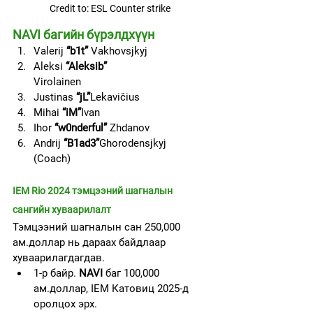
Credit to: ESL Counter strike
NAVI багийн бүрэлдхүүн
Valerij 
“b1t” 
Vakhovsjkyj                    
Aleksi 
“Aleksib”
Virolainen                           
Justinas 
“jL”
Lekavičius                       
Mihai 
“iM”
Ivan                
Ihor 
“w0nderful” 
Zhdanov 
Andrij 
“B1ad3”
Ghorodensjkyj 
(Coach)             
IEM Rio 2024 тэмцээний шагналын 
сангийн хуваарилалт
Тэмцээний шагналын сан 250,000 
ам.доллар нь дараах байдлаар 
хуваарилагдагдав.
1-р байр. 
NAVI
 баг 100,000 
ам.доллар, IEM Катовиц 2025-д 
оролцох эрх.