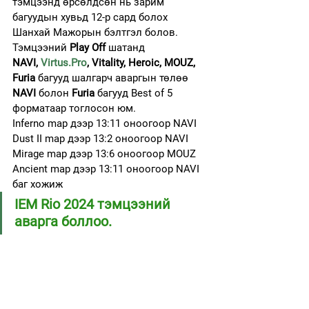
тэмцээнд өрсөлдсөн нь зарим 
багуудын хувьд 12-р сард болох 
Шанхай Мажорын бэлтгэл болов.
Тэмцээний 
Play Off
 шатанд 
NAVI, 
Virtus.Pro
, Vitality, Heroic, MOUZ, 
Furia
 багууд шалгарч аваргын төлөө 
NAVI
 болон 
Furia
 багууд Best of 5 
форматаар тоглосон юм.
Inferno mаp дээр 13:11 оноогоор NAVI
Dust II map дээр 13:2 оноогоор NAVI
Mirage map дээр 13:6 оноогоор MOUZ
Ancient map дээр 13:11 оноогоор NAVI 
баг хожиж
IEM Rio 2024 тэмцээний 
аварга боллоо.