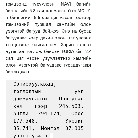
тэмцээнд түрүүлсэн. NAVI багийн 
бичлэгийг 5.8 сая цаг үзсэн бол MOUZ-
н бичлэгийг 5.6 сая цаг үзсэн тоогоор 
тэмцээний туршид хамгийн олон 
үзэгчтэй багууд байжээ. Энэ нь бусад 
багуудаас хоёр дахин олон цаг үзсэнд 
тооцогдож байгаа юм. Харин төрлөх 
нутагтаа тоглож байсан FURIA баг 2.4 
сая цаг үзсэн үзүүлэлтээр хамгийн 
олон үзэгчтэй багуудаас гуравдугаарт 
бичигджээ. 
Сонирхуулахад, 
тоглолтын шууд 
дамжуулалтыг Португал 
хэл дээр 245.503, 
Англи 294.124, Орос 
177.548, Украин 
85.741, Монгол 37.335 
үзэгч үзжээ.