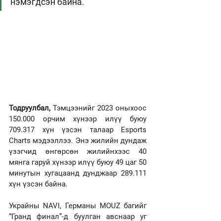
нэмэгдсэн байна. 
Тодруулбал,
 Тэмцээнийг 2023 оныхоос 
150.000 орчим хүнээр илүү буюу 
709.317 хүн үзсэн талаар Esports 
Charts мэдээллээ. Энэ жилийн дундаж 
үзэгчид өнгөрсөн жилийнхээс 40 
мянга гаруй хүнээр илүү буюу 49 цаг 50 
минутын хугацаанд дунджаар 289.111 
хүн үзсэн байна.  
Украйны NAVI, Германы MOUZ багийг 
“Гранд финал”-д буулган авснаар уг 