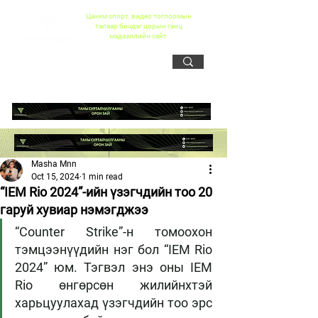
Цахим спорт, видео тоглоомын
талаар бичдэг цорын ганц
мэдээллийн сайт
Masha Mnn
Oct 15, 2024
1 min read
“IEM Rio 2024”-ийн үзэгчдийн тоо 20
гаруй хувиар нэмэгджээ
“Counter Strike”-н томоохон 
тэмцээнүүдийн нэг бол “IEM Rio 
2024” юм. Тэгвэл энэ оны IEM 
Rio өнгөрсөн жилийнхтэй 
харьцуулахад үзэгчдийн тоо эрс 