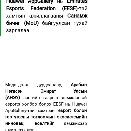
Huawei AppGallery
 нь 
Emirates 
Esports Federation (EESF)
-тэй 
хамтын ажиллагааны 
Санамж 
бичиг (MoU)
 байгуулсан тухай 
зарлалаа.
Мэдэгдэлд дурдсанаар, 
Арабын 
Нэгдсэн Эмират Улсын 
(АНЭУ)
 засгийн газрын дэмжлэгтэй 
esports холбоо болох EESF нь Huawei 
AppGallery-тай хамтран 
esport болон 
гар утасны тоглоомын экосистемийн 
инновац, өсөлтийг
 дэмжихээр 
ажиллах ажээ.