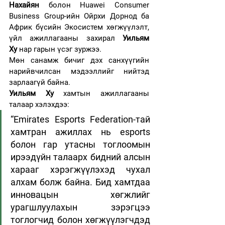
Нахайян
 болон Huawei Consumer 
Business Group-ийн Ойрхи Дорнод ба 
Африк бүсийн Экосистем хөгжүүлэлт, 
үйл ажиллагааны захирал 
Уильям 
Ху
 нар гарын үсэг зуржээ.
Мөн санамж бичиг дэх санхүүгийн 
нарийвчилсан мэдээллийг нийтэд 
зарлаагүй байна.
Уильям Ху
 хамтын ажиллагааны 
талаар хэлэхдээ:
“Emirates Esports Federation-тай 
хамтран ажиллах нь esports 
болон гар утасны тоглоомын 
ирээдүйн талаарх бидний алсын 
харааг хэрэгжүүлэхэд чухал 
алхам болж байна. Бид хамтдаа 
инновацын хөгжлийг 
урагшлуулахын зэрэгцээ 
тоглогчид болон хөгжүүлэгчдэд 