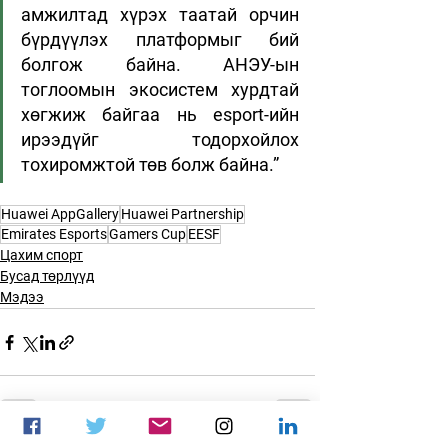
амжилтад хүрэх таатай орчин 
бүрдүүлэх платформыг бий 
болгож байна. АНЭУ-ын 
тоглоомын экосистем хурдтай 
хөгжиж байгаа нь esport-ийн 
ирээдүйг тодорхойлох 
тохиромжтой төв болж байна.”
Huawei AppGallery
Huawei Partnership
Emirates Esports
Gamers Cup
EESF
Цахим спорт
Бусад төрлүүд
Мэдээ