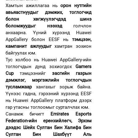
Хамтын ажиллагаа нь 
орон нутгийн 
авьяастнуудыг дэмжих, тоглогчид 
болон хөгжүүлэгчдэд шинэ 
боломжуудыг нээхэд
 голчлон 
анхаарна. Үүний хүрээнд Huawei 
AppGallery болон EESF нь 
тэмцээн, 
кампанит ажлуудыг
 хамтран зохион 
байгуулах юм.
Тус холбоо нь Huawei AppGallery-ийн 
тоглогчдын дунд зохиогдох 
Gamers 
Cup
 тэмцээнийг 
засгийн газрын 
дэмжлэг, мэргэжлийн тоглогчдын 
тусламжаар
 хангахыг зорьж байна. 
Үүнээс гадна, гэрээний хүрээнд EESF 
нь Huawei AppGallery платформ дээрх 
гар утасны тоглоомыг сурталчлах юм.
Санамж бичигт 
Emirates Esports 
Federation-ийн ерөнхийлөгч, Эрхэм 
дээдэс Шейх Султан Бин Халифа Бин 
Султан Бин Шахбүүт Аль 