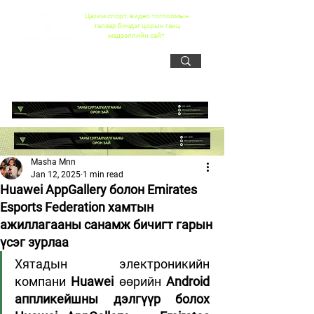
Цахим спорт, видео тоглоомын
талаар бичдэг цорын ганц
мэдээллийн сайт
Masha Mnn
Jan 12, 2025
1 min read
Huawei AppGallery болон Emirates
Esports Federation хамтын
ажиллагааны санамж бичигт гарын
үсэг зурлаа
Хятадын электроникийн 
компани 
Huawei
 өөрийн 
Android 
аппликейшны дэлгүүр болох 