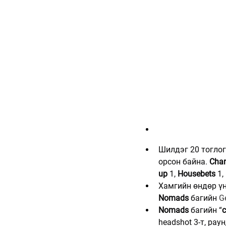
Шилдэг 20 тоглог
орсон байна. 
Cha
up
 1, 
Housebets
 1, 
Хамгийн өндөр үн
Nomads
 багийн 
Ge
Nomads
 багийн “
c
headshot 3-т, рау