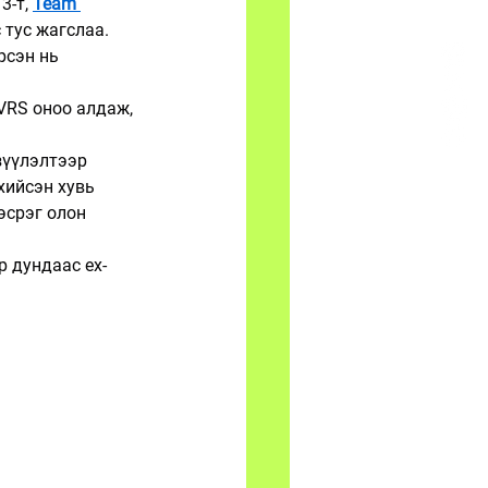
 3-т, 
Team 
с тус жагслаа.
рсэн нь 
VRS оноо алдаж, 
үзүүлэлтээр 
 хийсэн хувь 
эсрэг олон 
р дундаас ex-