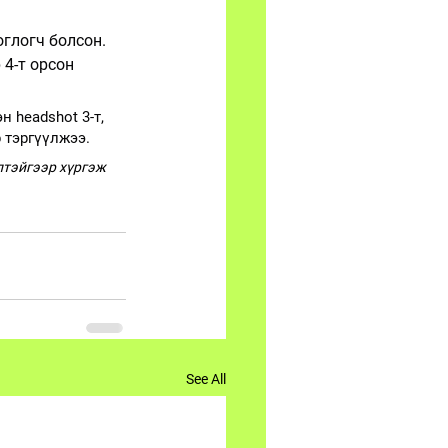
оглогч болсон.
4-т орсон 
 headshot 3-т, 
 тэргүүлжээ. 
тэйгээр хүргэж 
See All