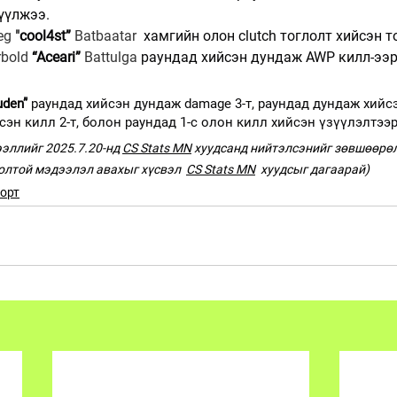
үүлжээ.
eg 
"
cool4st” 
Batbaatar 
 хамгийн олон clutch тоглолт хийсэн т
bold 
“Aceari”
Battulga 
раундад хийсэн дундаж AWP килл-ээр 
uden”
 раундад хийсэн дундаж damage 3-т, раундад дундаж хийсэн
эн килл 2-т, болон раундад 1-с олон килл хийсэн үзүүлэлтээр
эллийг 2025.7.20-нд 
CS Stats MN
хуудсанд нийтэлсэнийг зөвшөөрөл
олтой мэдээлэл авахыг хүсвэл  
CS Stats MN
  хуудсыг дагаарай)
орт