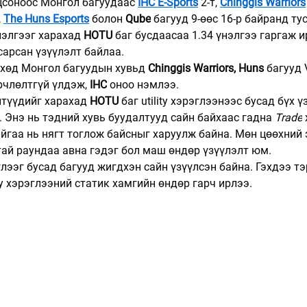
цсоноос Монгол багуудаас 
IHC E-Sports
 2-т, 
Chinggis Warriors
 
The Huns Esports
 болон 
Qube
 багууд 9-өөс 16-р байранд ту
элгээг харахад 
HOTU
 баг бусдаасаа 1.34 үнэлгээ гаргаж и
сарсан үзүүлэлт байлаа.
хөд Монгол багуудын хувьд 
Chinggis Warriors, Huns
 багууд 
рчлөлтгүй үлдэж, 
IHC
 оноо нэмлээ.
түүдийг харахад 
HOTU
 баг utility хэрэглээнээс бусад бүх 
. Энэ нь тэдний хувь буудалтууд сайн байхаас гадна 
Trade
йгаа нь нягт тоглож байсныг харуулж байна. Мөн цөөхний 
тай раундаа авна гэдэг бол маш өндөр үзүүлэлт юм.
глээг бусад багууд жигдхэн сайн үзүүлсэн байна. Гэхдээ тэ
ity хэрэглээний статик хамгийн өндөр гарч ирлээ.