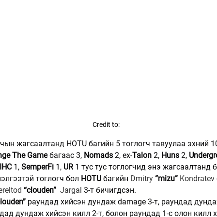
Credit to: 
чын жагсаалтанд HOTU багийн 5 тоглогч тавуулаа эхний 10
nge The Game
 багаас 3, 
Nomads
 2, ex-
Talon
 2, 
Huns
 2, 
Undergr
IHC
 1, 
SemperFi
 1, 
UR
 1 тус тус тоглогчид энэ жагсаалтанд 
элгээтэй тоглогч бол 
HOTU
 багийн 
Dmitry 
“mizu” 
Kondratev
reltod 
“clouden”
 Jargal 
3-т бичигдсэн.
louden”
 раундад хийсэн дундаж damage 3-т, раундад дунда
ндад дундаж хийсэн килл 2-т, болон раундад 1-с олон килл 