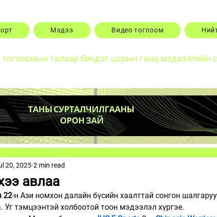
порт
Мэдээ
Видео тоглоом
Ний
о тоглоомын талаар бичдэг цорын ганц мэдээллийн 
ul 20, 2025
2 min read
хээ авлаа
n 22
-н Ази номхон далайн бүсийн хаалттай сонгон шалгару
а. Уг тэмцээнтэй холбоотой тоон мэдээлэл хүргэе.