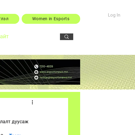
Log In
тлэл
Women in Esports
сайт
улалт дуусаж 