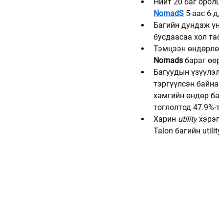
Нийт 20 баг орол
NomadS
 5-аас 6-д,
Багийн дундаж үн
бусдаасаа хол та
Тэмцээн өндөрлө
Nomads
 бараг өө
Багуудын үзүүлэл
тэргүүлсэн байна
хамгийн өндөр ба
тоглолтод 47.9%-
Харин 
utility
 хэрэ
Talon багийн util