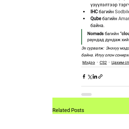
үзүүлэлтээр тэрг
IHC
 багийн 
Sodbil
Qube
 багийн 
Amar
байна.
Nomads
 багийн “
clo
раундад дундаж хийс
Эх сурвалж:  Энэхүү мэдэ
байна. Илүү олон сонирх
Мэдээ
CS2
Цахим сп
Related Posts