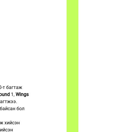
-т багтаж 
ound
 1, 
Wings 
багтжээ.
 байсан бол 
ж хийсэн 
хийсэн 