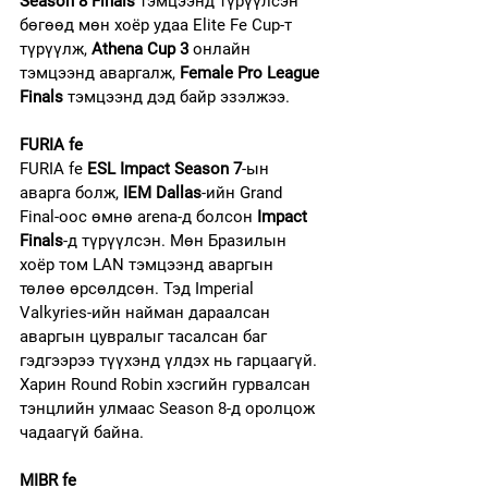
Season 8 Finals
 тэмцээнд түрүүлсэн 
бөгөөд мөн хоёр удаа Elite Fe Cup-т 
түрүүлж, 
Athena Cup 3
 онлайн 
тэмцээнд аваргалж, 
Female Pro League 
Finals
 тэмцээнд дэд байр эзэлжээ.
FURIA fe
FURIA fe 
ESL Impact Season 7
-ын 
аварга болж, 
IEM Dallas
-ийн Grand 
Final-оос өмнө arena-д болсон 
Impact 
Finals
-д түрүүлсэн. Мөн Бразилын 
хоёр том LAN тэмцээнд аваргын 
төлөө өрсөлдсөн. Тэд Imperial 
Valkyries-ийн найман дараалсан 
аваргын цувралыг тасалсан баг 
гэдгээрээ түүхэнд үлдэх нь гарцаагүй. 
Харин Round Robin хэсгийн гурвалсан 
тэнцлийн улмаас Season 8-д оролцож 
чадаагүй байна.
MIBR fe