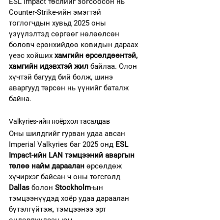
ESL Impact төслийг зогсоосон нь 
Counter-Strike-ийн эмэгтэй 
тоглогчдын хувьд 2025 оны 
үзүүлэлтэд сөргөөг нөлөөлсөн 
боловч ерөнхийдөө ковидын дараах 
үеэс хойших 
хамгийн өрсөлдөөнтэй, 
хамгийн идэвхтэй жил
 байлаа. Олон 
хүчтэй багууд бий болж, шинэ 
аваргууд төрсөн нь үүнийг баталж 
байна.
Valkyries-ийн ноёрхол тасалдав
Оны шилдгийг гурван удаа авсан 
Imperial Valkyries баг 2025 онд 
ESL 
Impact-ийн LAN тэмцээний аваргын 
төлөө найм дараалан
 өрсөлдөж 
хүчирхэг байсан ч оны төгсгөлд 
Dallas
 болон 
Stockholm
-ын 
тэмцээнүүдэд хоёр удаа дараалан 
бүтэлгүйтэж, тэмцээнээ эрт 