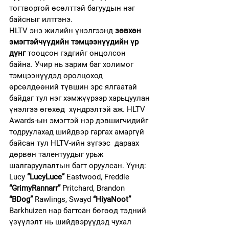
тогтвортой өсөлттэй багуудын нэг 
байсныг илтгэнэ.
HLTV энэ жилийн үнэлгээнд 
зөвхөн 
эмэгтэйчүүдийн тэмцээнүүдийн үр 
дүнг
 тооцсон гэдгийг онцолсон 
байна. Учир нь зарим баг холимог 
тэмцээнүүдэд оролцоход 
өрсөлдөөний түвшин эрс ялгаатай 
байдаг тул нэг хэмжүүрээр харьцуулан 
үнэлгээ өгөхөд  хүндрэлтэй аж. HLTV 
Awards-ын эмэгтэй нэр дэвшигчидийг 
тодруулахад шийдвэр гаргах амаргүй 
байсан тул HLTV-ийн зүгээс  дараах 
дөрвөн талентуудыг урьж 
шалгаруулалтын багт оруулсан. Үүнд: 
Lucy 
“LucyLuce”
 Eastwood, Freddie 
“GrimyRannarr”
 Pritchard, Brandon 
“BDog”
 Rawlings, Swayd 
“HiyaNoot” 
Barkhuizen нар багтсан бөгөөд тэдний 
үзүүлэлт нь шийдвэрүүдэд чухал 