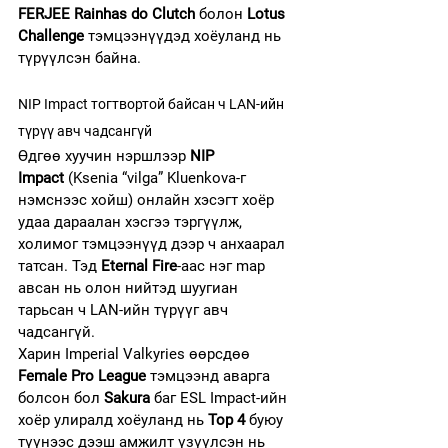
FERJEE Rainhas do Clutch
 болон 
Lotus 
Challenge
 тэмцээнүүдэд хоёуланд нь 
түрүүлсэн байна.
NIP Impact тогтвортой байсан ч LAN-ийн 
түрүү авч чадсангүй
Өдгөө хуучин нэршлээр 
NIP 
Impact
 (Ksenia “vilga” Kluenkova-г 
нэмснээс хойш) онлайн хэсэгт хоёр 
удаа дараалан хэсгээ тэргүүлж, 
холимог тэмцээнүүд дээр ч анхаарал 
татсан. Тэд 
Eternal Fire
-аас нэг map 
авсан нь олон нийтэд шуугиан 
тарьсан ч LAN-ийн түрүүг авч 
чадсангүй.
Харин Imperial Valkyries өөрсдөө 
Female Pro League
 тэмцээнд аварга 
болсон бол 
Sakura
 баг ESL Impact-ийн 
хоёр улиралд хоёуланд нь 
Top 4
 буюу 
түүнээс дээш амжилт үзүүлсэн нь 