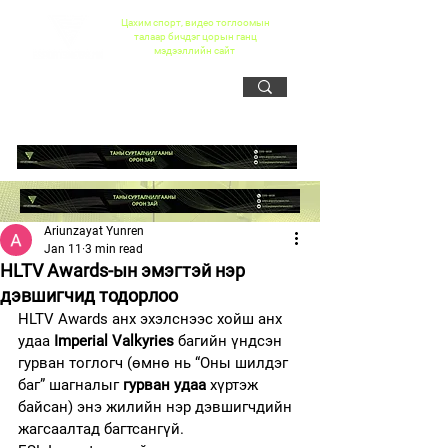
Цахим спорт, видео тоглоомын
талаар бичдэг цорын ганц
мэдээллийн сайт
Ariunzayat Yunren
Jan 11
3 min read
HLTV Awards-ын эмэгтэй нэр
дэвшигчид тодорлоо
HLTV Awards анх эхэлснээс хойш анх 
удаа 
Imperial Valkyries
 багийн үндсэн 
гурван тоглогч (өмнө нь “Оны шилдэг 
баг” шагналыг 
гурван удаа
 хүртэж 
байсан) энэ жилийн нэр дэвшигчдийн 
жагсаалтад багтсангүй.