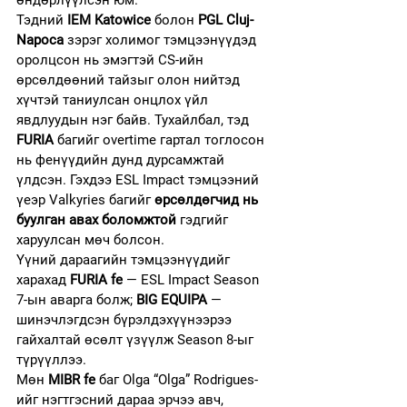
өндөрлүүлсэн юм.
Тэдний 
IEM Katowice
 болон 
PGL Cluj-
Napoca
 зэрэг холимог тэмцээнүүдэд 
оролцсон нь эмэгтэй CS-ийн 
өрсөлдөөний тайзыг олон нийтэд 
хүчтэй таниулсан онцлох үйл 
явдлуудын нэг байв. Тухайлбал, тэд 
FURIA
 багийг overtime гартал тоглосон 
нь фенүүдийн дунд дурсамжтай 
үлдсэн. Гэхдээ ESL Impact тэмцээний 
үеэр Valkyries багийг 
өрсөлдөгчид нь 
буулган авах боломжтой
 гэдгийг 
харуулсан мөч болсон.
Үүний дараагийн тэмцээнүүдийг 
харахад 
FURIA fe
 — ESL Impact Season 
7-ын аварга болж; 
BIG EQUIPA
 — 
шинэчлэгдсэн бүрэлдэхүүнээрээ 
гайхалтай өсөлт үзүүлж Season 8-ыг 
түрүүллээ.
Мөн 
MIBR fe
 баг Olga “Olga” Rodrigues-
ийг нэгтгэсний дараа эрчээ авч, 