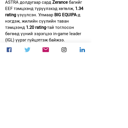
ASTRA долдугаар сард 
Zerance
 багийг 
EEF тэмцээнд түрүүлэхэд хөтөлж, 
1.34 
rating
 үзүүлсэн. Улмаар 
BIG EQUIPA
-д 
нэгдэж, жилийн сүүлийн таван 
тэмцээнд 
1.20 rating
-тай тоглосон 
бөгөөд үүний зэрэгцээ in-game leader 
(IGL) үүрэг гүйцэтгэж байжээ.
Bruna “bizinha” Marvila
bizinha энэ жил 
FURIA fe
-ийн онлайн 
тоглолтуудад гайхалтай байсан 
бөгөөд ESL Impact-ийн хоёр онлайн 
тэмцээнд 
1.37 rating
 үзүүлсэн. Мөн 
Dallas-д болсон 
Season 7 Finals
 дээр 
MVP тоглогч болсон. Түүний хүчтэй 
rifling нь 
110.2 ADR
 (round win үед) 
болон “kill хийсэн round”-уудын 
82.2%
-
д баг нь ялалт байгуулсан гэдэг 
үзүүлэлтээр нотлогдож байна.
Wiktoria “vicu” Janicka