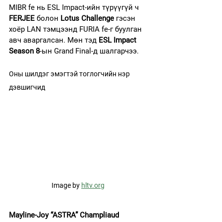
MIBR fe нь ESL Impact-ийн түрүүгүй ч 
FERJEE
 болон 
Lotus Challenge
 гэсэн 
хоёр LAN тэмцээнд FURIA fe-г буулган 
авч аваргалсан. Мөн тэд 
ESL Impact 
Season 8
-ын Grand Final-д шалгарчээ.
Оны шилдэг эмэгтэй тоглогчийн нэр 
дэвшигчид
Image by 
hltv.org
Mayline-Joy “ASTRA” Champliaud