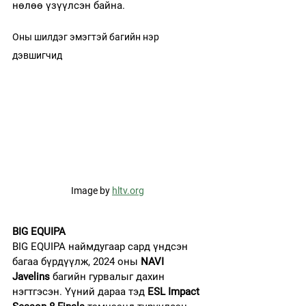
нөлөө үзүүлсэн байна.
Оны шилдэг эмэгтэй багийн нэр 
дэвшигчид
Image by 
hltv.org
BIG EQUIPA
BIG EQUIPA наймдугаар сард үндсэн 
багаа бүрдүүлж, 2024 оны 
NAVI 
Javelins
 багийн гурвалыг дахин 
нэгтгэсэн. Үүний дараа тэд 
ESL Impact 