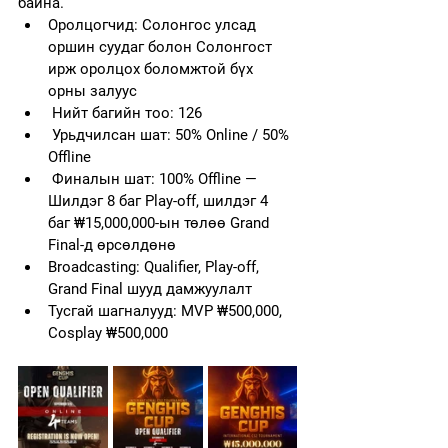
байна.
Оролцогчид: Солонгос улсад 
оршин суудаг болон Солонгост 
ирж оролцох боломжтой бүх 
орны залуус
 Нийт багийн тоо: 126
 Урьдчилсан шат: 50% Online / 50% 
Offline
 Финалын шат: 100% Offline — 
Шилдэг 8 баг Play-off, шилдэг 4 
баг ₩15,000,000-ын төлөө Grand 
Final-д өрсөлдөнө
Broadcasting: Qualifier, Play-off, 
Grand Final шууд дамжуулалт
Тусгай шагналууд: MVP ₩500,000, 
Cosplay ₩500,000