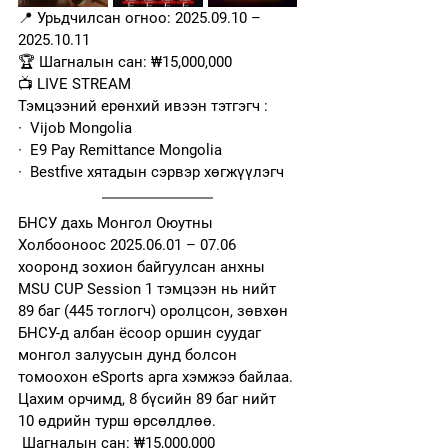
📍 Урьдчилсан огноо: 2025.09.10 – 
2025.10.11
🏆 Шагналын сан: ₩15,000,000
📺 LIVE STREAM
Тэмцээний ерөнхий ивээн тэтгэгч :
·  Vijob Mongolia
·  E9 Pay Remittance Mongolia
·  Bestfive хятадын сэрвэр хөгжүүлэгч
БНСУ дахь Монгол Оюутны 
Холбооноос 2025.06.01 – 07.06 
хооронд зохион байгуулсан анхны 
MSU CUP Session 1 тэмцээн нь нийт 
89 баг (445 тоглогч) оролцсон, зөвхөн 
БНСУ-д албан ёсоор оршин суудаг 
монгол залуусын дунд болсон 
томоохон eSports арга хэмжээ байлаа.
Цахим орчимд, 8 бүсийн 89 баг нийт 
10 өдрийн турш өрсөлдлөө.
 Шагналын сан: ₩15,000,000