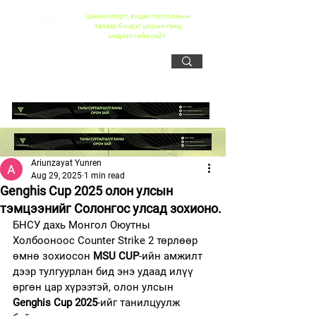
Цахим спорт, видео тоглоомын
талаар бичдэг цорын ганц
мэдээллийн сайт
Ariunzayat Yunren
Aug 29, 2025
1 min read
Genghis Cup 2025 олон улсын
тэмцээнийг Солонгос улсад зохионо.
БНСУ дахь Монгол Оюутны 
Холбооноос Counter Strike 2 төрлөөр 
өмнө зохиосон 
MSU CUP
-ийн амжилт 
дээр тулгуурлан бид энэ удаад илүү 
өргөн цар хүрээтэй, олон улсын 
Genghis Cup 2025
-ийг танилцуулж 