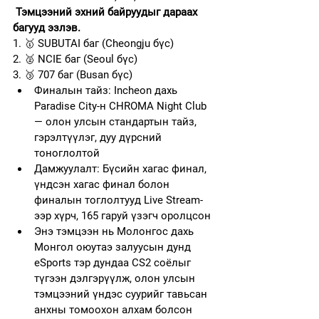
Тэмцээний эхний байруудыг дараах 
багууд эзлэв.
1. 🥇 SUBUTAI баг (Cheongju бүс)
2. 🥈 NCIE баг (Seoul бүс)
3. 🥉 707 баг (Busan бүс)
Финалын тайз: Incheon дахь 
Paradise City-н CHROMA Night Club 
— олон улсын стандартын тайз, 
гэрэлтүүлэг, дуу дүрсний 
тоноглолтой
Дамжуулалт: Бүсийн хагас финал, 
үндсэн хагас финал болон 
финалын тоглолтууд Live Stream-
ээр хүрч, 165 гаруй үзэгч оролцсон
Энэ тэмцээн нь Молонгос дахь 
Монгол оюутаэ залуусын дунд 
eSports тэр дундаа CS2 соёлыг 
түгээн дэлгэрүүлж, олон улсын 
тэмцээний үндэс суурийг тавьсан 
анхны томоохон алхам болсон 