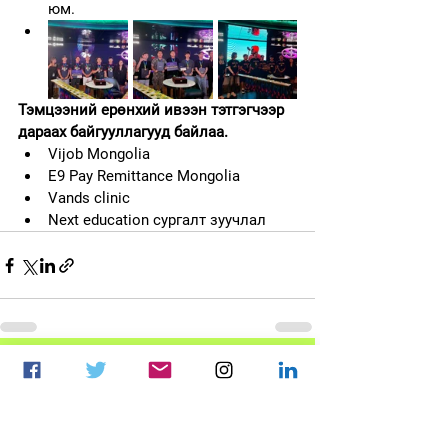
юм.
Тэмцээний ерөнхий ивээн тэтгэгчээр 
дараах байгууллагууд байлаа. 
Vijob Mongolia
E9 Pay Remittance Mongolia
Vands clinic
Next education сургалт зуучлал
See All
Recent Posts