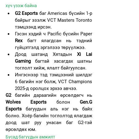
хүч үзэж байна
G2 Esports
 баг Americas бүсийн 1-р 
байрыг эзэлж VCT Masters Toronto 
тэмцээнд ирсэн.
Гэсэн хэдий ч Pacific бүсийн Paper
Rex
 багт ялагдсан нь тэдний 
гүйцэтгэлд эргэлзээ төрүүлжээ.
Доод шатанд Хятадын
 Xi Lai 
Gaming
 багтай хасагдах шатны 
тоглолт хийж, ялалт байгуулсан.
Ингэснээр тэд тэмцээний шилдэг 
6 багийн нэг болж, VCT Champions 
2025-д оролцох эрхээ авчээ.
G2
 багийн дараагийн өрсөлдөгч нь 
Wolves Esports
 болон 
Gen.G 
Esports
 багуудын аль нэг нь байх 
болно. Хоёр багийн тоглолтод ялагдаж 
доод шат руу унасан баг G2-тэй 
өрсөлдөх юм.
Бусад багуудын амжилт