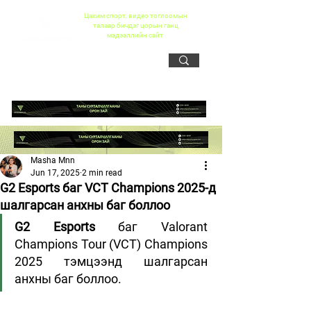
Цахим спорт, видео тоглоомын
талаар бичдэг цорын ганц
мэдээллийн сайт
Masha Mnn
Jun 17, 2025
2 min read
G2 Esports баг VCT Champions 2025-д
шалгарсан анхны баг боллоо
G2 Esports
 баг Valorant 
Champions Tour (VCT) Champions 
2025 тэмцээнд шалгарсан 
анхны баг боллоо.