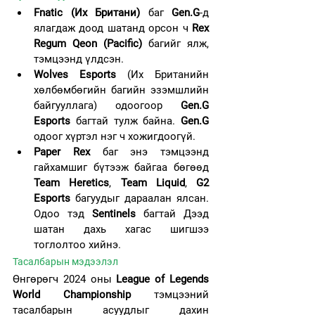
Fnatic (Их Британи)
 баг 
Gen.G
-д 
ялагдаж доод шатанд орсон ч 
Rex 
Regum Qeon (Pacific)
 багийг ялж, 
тэмцээнд үлдсэн.
Wolves Esports
 (Их Британийн 
хөлбөмбөгийн багийн эзэмшлийн 
байгууллага) одоогоор 
Gen.G 
Esports
 багтай тулж байна. 
Gen.G
одоог хүртэл нэг ч хожигдоогүй.
Paper Rex
 баг энэ тэмцээнд 
гайхамшиг бүтээж байгаа бөгөөд 
Team Heretics
, 
Team Liquid
, 
G2 
Esports
 багуудыг дараалан ялсан. 
Одоо тэд 
Sentinels
 багтай Дээд 
шатан дахь хагас шигшээ 
тоглолтоо хийнэ.
Тасалбарын мэдээлэл
Өнгөрөгч 2024 оны 
League of Legends 
World Championship
 тэмцээний 
тасалбарын асуудлыг дахин 