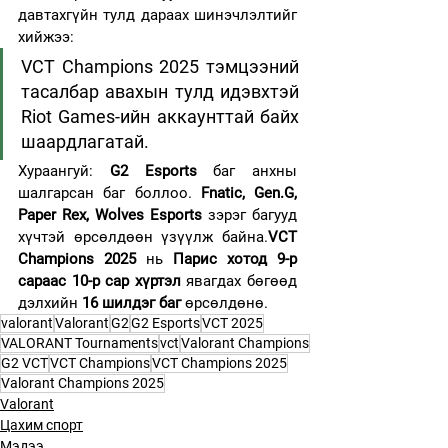
давтахгүйн тулд дараах шинэчлэлтийг 
хийжээ:
VCT Champions 2025 тэмцээний 
тасалбар авахын тулд идэвхтэй 
Riot Games-ийн аккаунттай байх 
шаардлагатай.
Хураангуй: 
G2 Esports
 баг анхны 
шалгарсан баг боллоо. 
Fnatic, Gen.G, 
Paper Rex, Wolves Esports
 зэрэг багууд 
хүчтэй өрсөлдөөн үзүүлж байна.
VCT 
Champions 2025
 нь 
Парис хотод 9-р 
сараас 10-р сар хүртэл
 явагдах бөгөөд 
дэлхийн 
16 шилдэг баг
 өрсөлдөнө.
valorant
Valorant
G2
G2 Esports
VCT 2025
VALORANT Tournaments
vct
Valorant Champions
G2 VCT
VCT Champions
VCT Champions 2025
Valorant Champions 2025
Valorant
Цахим спорт
Мэдээ