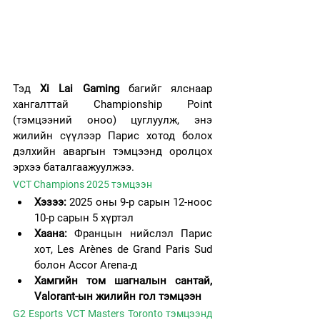
Тэд 
Xi Lai Gaming
 багийг ялснаар 
хангалттай Championship Point 
(тэмцээний оноо) цуглуулж, энэ 
жилийн сүүлээр Парис хотод болох 
дэлхийн аваргын тэмцээнд оролцох 
эрхээ баталгаажуулжээ.
VCT Champions 2025 тэмцээн
Хэзээ:
 2025 оны 9-р сарын 12-ноос 
10-р сарын 5 хүртэл
Хаана:
 Францын нийслэл Парис 
хот, Les Arènes de Grand Paris Sud 
болон Accor Arena-д
Хамгийн том шагналын сантай, 
Valorant-ын жилийн гол тэмцээн
G2 Esports VCT Masters Toronto тэмцээнд 