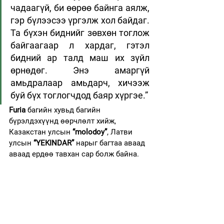
чадаагүй, би өөрөө байнга аялж, 
гэр бүлээсээ үргэлж хол байдаг. 
Та бүхэн биднийг зөвхөн тоглож 
байгаагаар л хардаг, гэтэл 
бидний ар талд маш их зүйл 
өрнөдөг. Энэ амаргүй 
амьдралаар амьдарч, хичээж 
буй бүх тоглогчдод баяр хүргэе.”
Furia
 багийн хувьд багийн 
бүрэлдэхүүнд өөрчлөлт хийж, 
Казакстан улсын 
“molodoy”
, Латви 
улсын 
“YEKINDAR”
 нарыг багтаа аваад 
аваад ердөө тавхан сар болж байна.