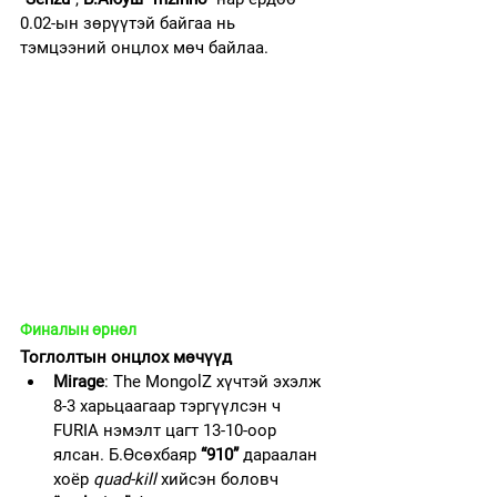
0.02-ын зөрүүтэй байгаа нь 
тэмцээний онцлох мөч байлаа.
Финалын өрнөл
Тоглолтын онцлох мөчүүд
Mirage
: The MongolZ хүчтэй эхэлж 
8-3 харьцаагаар тэргүүлсэн ч 
FURIA нэмэлт цагт 13-10-оор 
ялсан. Б.Өсөхбаяр 
“910”
 дараалан 
хоёр 
quad-kill
 хийсэн боловч 