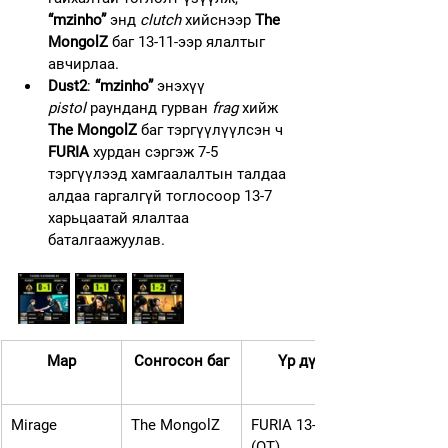
“mzinho” 
энд 
clutch
 хийснээр 
The 
MongolZ
 баг 13-11-ээр ялалтыг 
авчирлаа.
Dust2
: 
“mzinho”
 энэхүү 
pistol
 раунданд гурван 
frag
 хийж 
The MongolZ
 баг тэргүүлүүлсэн ч 
FURIA
 хурдан сэргэж 7-5 
тэргүүлээд хамгаалалтын талдаа 
алдаа гаргалгүй тоглосоор 13-7 
харьцаатай ялалтаа 
баталгаажуулав.
Map
Сонгосон баг
Үр дүн
Mirage
The MongolZ
FURIA 13-10 
(OT)