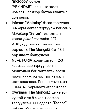
“molodoy”
 болон 
“
YEKINDAR”
 нарын тоглолт 
нэмэлт цаг дээр багтаа ялалтыг 
авчирлаа.
Inferno
: 
“Molodoy”
 багаа тэргүүлэн 
8-4 харьцаагаар тэргүүлж байсан ч 
М.Азбаяр 
“Senzu”
 тоглолтын 
явцад 
pistol ace
 хийж, 137 
ADR
 үзүүлэлтээр тоглолтыг 
өөрчилж, 
The MongolZ
 баг 13-9-
өөр ялалт байгуулсан.
Nuke
:
 FURIA
 эхний хагаст 12-3 
харьцаагаар тэргүүлсэн ч 
Монголын баг гайхалтай эргэн 
ирэлт хийж тоглолтыг нэмэлт 
цагт аваачсан. Гэвч нэмэлт цагт 
FURIA 4-0 харьцаатайгаар яллаа.
Overpass
: 
The MongolZ
 шинэ эрч 
хүчтэй орж 8-4 харьцаагаар 
тэргүүлсэн. М.Содбаяр 
“Techno”
гайхалтай тоглолт үзүүлж, 