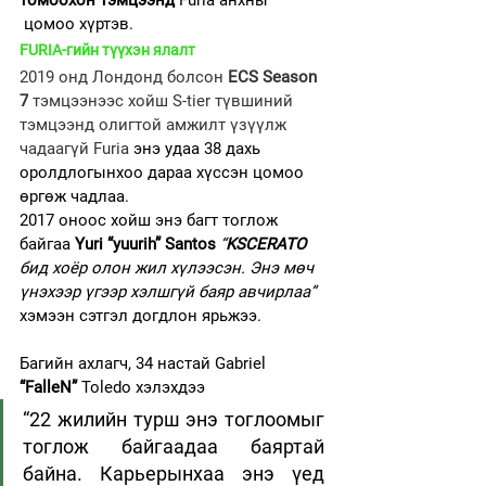
томоохон тэмцээнд 
Furia анхны 
 цомоо хүртэв.
FURIA-гийн түүхэн ялалт
2019 онд Лондонд болсон
 ECS Season 
7
 тэмцээнээс хойш S-tier түвшиний 
тэмцээнд олигтой амжилт үзүүлж 
чадаагүй Furia 
энэ удаа 38 дахь 
оролдлогынхоо дараа хүссэн цомоо 
өргөж чадлаа.
2017 оноос хойш энэ багт тоглож 
байгаа 
Yuri “yuurih” Santos
“
KSCERATO 
бид хоёр олон жил хүлээсэн. Энэ мөч 
үнэхээр үгээр хэлшгүй баяр авчирлаа” 
хэмээн сэтгэл догдлон ярьжээ.
Багийн ахлагч, 34 настай Gabriel
“FalleN” 
Toledo хэлэхдээ 
“22 жилийн турш энэ тоглоомыг 
тоглож байгаадаа баяртай 
байна. Карьерынхаа энэ үед 