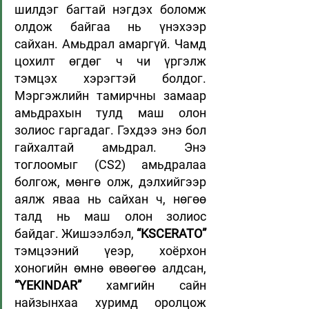
шилдэг багтай нэгдэх боломж 
олдож байгаа нь үнэхээр 
сайхан. Амьдрал амаргүй. Чамд 
цохилт өгдөг ч чи үргэлж 
тэмцэх хэрэгтэй болдог. 
Мэргэжлийн тамирчны замаар 
амьдрахын тулд маш олон 
золиос гаргадаг. Гэхдээ энэ бол 
гайхалтай амьдрал. Энэ 
тоглоомыг (CS2) амьдралаа 
болгож, мөнгө олж, дэлхийгээр 
аялж яваа нь сайхан ч, нөгөө 
талд нь маш олон золиос 
байдаг. Жишээлбэл, 
“KSCERATO”
тэмцээний үеэр, хоёрхон 
хоногийн өмнө өвөөгөө алдсан, 
“YEKINDAR” 
хамгийн сайн 
найзынхаа хуримд оролцож 