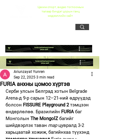
Цахим спорт, видео тоглоомын
талаар бичдэг цорын ганц
мэдээллийн сайт
Ariunzayat Yunren
Sep 22, 2025
3 min read
FURIA анхны цомоо хүртэв
Серби улсын Белград хотын Belgrade 
Arena-д 9-р сарын 12–21-ний өдрүүдэд 
болсон 
FISSURE Playground 2
 тэмцээн 
өндөрлөлөө. Бразилийн 
FURIA
 баг 
Монголын 
The MongolZ
 багийг 
шийдвэрлэх таван 
map
 цувралд 3-2 
харьцаатай хожиж, багийнхаа түүхэнд 