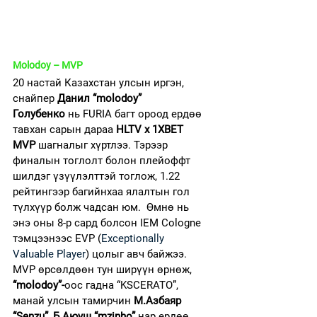
Molodoy – MVP
20 настай Казахстан улсын иргэн, 
снайпер 
Данил “molodoy” 
Голубенко
 нь FURIA багт ороод ердөө 
тавхан сарын дараа 
HLTV x 1XBET 
MVP
 шагналыг хүртлээ. Тэрээр 
финалын тоглолт болон плейоффт 
шилдэг үзүүлэлттэй тоглож, 1.22 
рейтингээр багийнхаа ялалтын гол 
түлхүүр болж чадсан юм.  Өмнө нь 
энэ оны 8-р сард болсон IEM Cologne 
тэмцээнээс EVP (
Exceptionally 
Valuable Player
) цолыг авч байжээ.
MVP өрсөлдөөн тун ширүүн өрнөж, 
“molodoy”-
оос гадна “KSCERATO”, 
манай улсын тамирчин 
М.Азбаяр 
“Senzu”
, 
Б.Аюуш “mzinho” 
нар ердөө 