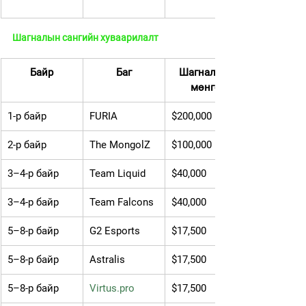
Шагналын сангийн хуваарилалт
Байр
Баг
Шагналын 
мөнгө
1-р байр
FURIA
$200,000
2-р байр
The MongolZ
$100,000
3–4-р байр
Team Liquid
$40,000
3–4-р байр
Team Falcons
$40,000
5–8-р байр
G2 Esports
$17,500
5–8-р байр
Astralis
$17,500
5–8-р байр
Virtus.pro
$17,500