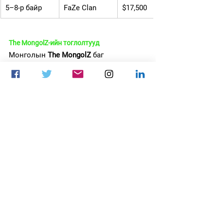
5–8-р байр
FaZe Clan
$17,500
The MongolZ-ийн тоглолтууд
Монголын 
The MongolZ
 баг 
Белградын тэмцээнд гайхалтай 
тоглолт үзүүлж, финалд хүртэлх 
замналдаа дэлхийн шилдэг багуудыг 
ээлж дараалан буулгаж авсан.
Swiss Stage
: 
3DMAX
 багт ялагдсан 
ч, 
Lynn vision, Tyloo, Faze clan
багуудыг хожиж плейоффт гарав.
Плейоффын эхний шатанд
: 
Blast 
Open Fall 2025
 тэмцээний аваргын 
цомыг аваад удаагүй байсан 
G2 
Esports
 багийг 2-1 харьцаатай 
буулган авлаа.
Хагас финал
: 
Team Liquid
 багийг 2-
1 харьцаатай хожин аваргын 
төлөө өрсөлдөхөөр болов.