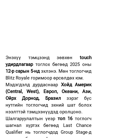
Энэхүү тэмцээнд зөвхөн 
touch 
удирдлагаар
 тоглох бөгөөд 2025 оны 
12-р сарын 5-нд
 эхлэнэ. Мөн тоглогчид 
Blitz Royale горимоор өрсөлдөх юм.
Мэдэгдэлд дурдаснаар 
Хойд Америк 
(Central, West), Европ, Океани, Ази, 
Ойрх Дорнод, Бразил
 зэрэг бүс 
нутгийн тоглогчид эхний шат болох 
нээлттэй тэмцээнүүдэд оролцоно.
Шалгаруулалтын үеэр 
топ 16
 тоглогч 
шагнал хүртэх бөгөөд Last Chance 
Qualifier нь тоглогчдод Group Stage-д 