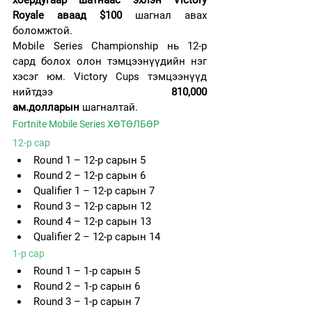
Royale аваад $100
 шагнал авах 
боломжтой.
Mobile Series Championship нь 12-р 
сард болох олон тэмцээнүүдийн нэг 
хэсэг юм. Victory Cups тэмцээнүүд 
нийтдээ 
810,000 
ам.долларын
 шагналтай.
Fortnite Mobile Series ХӨТӨЛБӨР
12-р сар
Round 1 – 12-р сарын 5
Round 2 – 12-р сарын 6
Qualifier 1 – 12-р сарын 7
Round 3 – 12-р сарын 12
Round 4 – 12-р сарын 13
Qualifier 2 – 12-р сарын 14
1-р сар
Round 1 – 1-р сарын 5
Round 2 – 1-р сарын 6
Round 3 – 1-р сарын 7