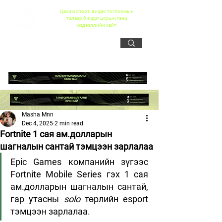
Цахим спорт, видео тоглоомын
талаар бичдэг цорын ганц
мэдээллийн сайт
Masha Mnn
Dec 4, 2025
2 min read
Fortnite 1 сая ам.долларын
шагналын сантай тэмцээн зарлалаа
Epic Games компанийн зүгээс 
Fortnite Mobile Series гэх 1 сая 
ам.долларын шагналын сантай, 
гар утасны 
solo
 төрлийн esport 
тэмцээн зарлалаа.