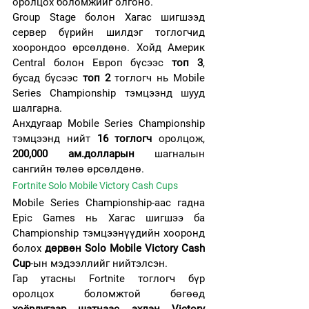
оролцох боломжийг олгоно.
Group Stage болон Хагас шигшээд 
сервер бүрийн шилдэг тоглогчид 
хоорондоо өрсөлдөнө. Хойд Америк 
Central болон Европ бүсээс 
топ 3
, 
бусад бүсээс 
топ 2
 тоглогч нь Mobile 
Series Championship тэмцээнд шууд 
шалгарна.
Анхдугаар Mobile Series Championship 
тэмцээнд нийт 
16 тоглогч
 оролцож, 
200,000 ам.долларын
 шагналын 
сангийн төлөө өрсөлдөнө.
Fortnite Solo Mobile Victory Cash Cups
Mobile Series Championship-аас гадна 
Epic Games нь Хагас шигшээ ба 
Championship тэмцээнүүдийн хооронд 
болох 
дөрвөн Solo Mobile Victory Cash 
Cup
-ын мэдээллийг нийтэлсэн.
Гар утасны Fortnite тоглогч бүр 
оролцох боломжтой бөгөөд 
хоёрдугаар шатнаас эхлэн Victory 