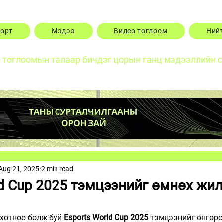
порт
Мэдээ
Видео тоглоом
Ний
о тоглоомын талаар бичдэг цорын ганц мэдээллийн 
Aug 21, 2025
2 min read
ld Cup 2025 тэмцээнийг өмнөх жи
хотноо болж буй 
Esports World Cup 2025
 тэмцээнийг өнгөрс