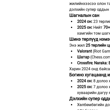
жилийнхээсээ олон та
дэлхийн супер оддын 
Шагналын сан
2024 он:
 23 төрли
2025 он:
 Нийт 
70+
хамгийн том шаг
Шинэ төрлүүд нэмэ
Энэ жил 
25 төрлийн 
Valorant
 (Riot Ga
Шатар
 (Chess.co
Crossfire
; 
Naraka: 
Харин 2024 онд байсан
Богино хугацаанд и
2024 он:
 8 долоо 
2025 он:
 7 долоо 
хуваарийн дагуу 
Дэлхийн супер одд
Хөлбөмбөгийн до