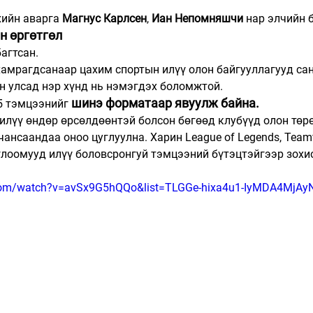
ийн аварга 
Магнус Карлсен
, 
Иан Непомняшчи
 нар элчийн 
н өргөтгөл
багтсан.
хамрагдсанаар цахим спортын илүү олон байгууллагууд сан
н улсад нэр хүнд нь нэмэгдэх боломжтой.
шинэ форматаар явуулж байна.
5 тэмцээнийг 
 илүү өндөр өрсөлдөөнтэй болсон бөгөөд клубүүд олон төр
нсаандаа оноо цуглуулна. Харин League of Legends, Teamfig
глоомууд илүү боловсронгуй тэмцээний бүтэцтэйгээр зохи
.com/watch?v=avSx9G5hQQo&list=TLGGe-hixa4u1-IyMDA4MjAy