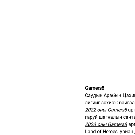
Gamers8
Саудын Арабын Цахим
лигийг зохиож байгаа
2022 оны Gamers8
 ар
гаруй шагналын сант
2023 оны Gamers8
 ар
Land of Heroes  уриа