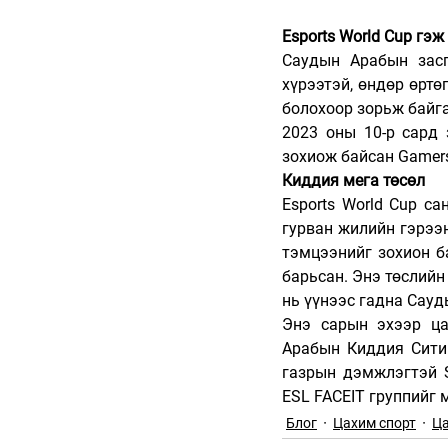
Esports World Cup гэж
Саудын Арабын засг
хүрээтэй, өндөр өртө
болохоор зорьж байга
2023 оны 10-р сард 
зохиож байсан Gamers
Киддия мега төсөл
Esports World Cup с
гурван жилийн гэрээ
тэмцээнийг зохион б
барьсан. Энэ төслийн
нь үүнээс гадна Сау
Энэ сарын эхээр ца
Арабын Киддия Сити 
газрын дэмжлэгтэй S
ESL FACEIT группийг 
Блог
Цахим спорт
Ца