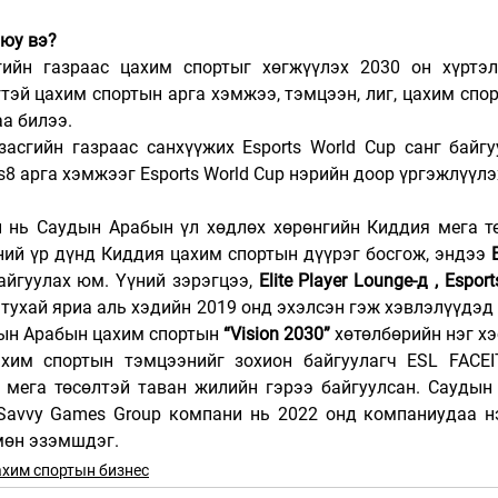
 юу вэ?
ийн газраас цахим спортыг хөгжүүлэх 2030 он хүртэл
гтэй цахим спортын арга хэмжээ, тэмцээн, лиг, цахим спор
а билээ.
засгийн газраас санхүүжих Esports World Cup санг байгу
8 арга хэмжээг Esports World Cup нэрийн доор үргэжлүүлэ
ан нь Саудын Арабын үл хөдлөх хөрөнгийн Киддия мега тө
ний үр дүнд Киддия цахим спортын дүүрэг босгож, эндээ 
айгуулах юм. Үүний зэрэгцээ, 
Elite Player Lounge-д , Esport
 тухай яриа аль хэдийн 2019 онд эхэлсэн гэж хэвлэлүүдэд 
дын Арабын цахим спортын 
“Vision 2030”
 хөтөлбөрийн нэг х
хим спортын тэмцээнийг зохион байгуулагч ESL FACEI
мега төсөлтэй таван жилийн гэрээ байгуулсан. Саудын 
avvy Games Group компани нь 2022 онд компаниудаа нэ
мөн эзэмшдэг.
хим спортын бизнес