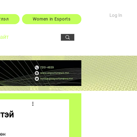
Log In
тлэл
Women in Esports
сайт
лтэй
өн 