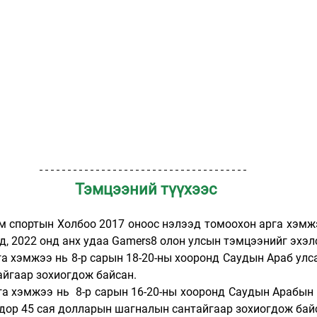
 Тэмцээний түүхээс
 спортын Холбоо 2017 оноос нэлээд томоохон арга хэмжээ
д, 2022 онд анх удаа Gamers8 олон улсын тэмцээнийг эхэл
га хэмжээ нь 8-р сарын 18-20-ны хооронд Саудын Араб улса
айгаар зохиогдож байсан.
га хэмжээ нь  8-р сарын 16-20-ны хооронд Саудын Арабын 
н дор 45 сая долларын шагналын сантайгаар зохиогдож бай