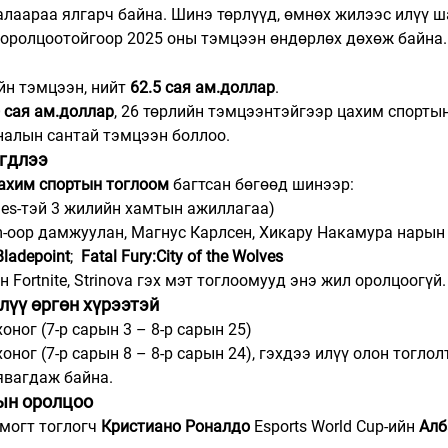
лаараа ялгарч байна. Шинэ төрлүүд, өмнөх жилээс илүү ш
оролцоотойгоор 2025 оны тэмцээн өндөрлөх дөхөж байна. 
йн тэмцээн, нийт 
62.5 сая ам.доллар
.
 сая ам.доллар
, 26 төрлийн тэмцээнтэйгээр цахим спортын
налын сантай тэмцээн боллоо.
гдлээ
цахим спортын тоглоом
 багтсан бөгөөд шинээр:
mes-тэй 3 жилийн хамтын ажиллагаа)
m-оор дамжуулан, Магнус Карлсен, Хикару Накамура нарын
Bladepoint
;  
Fatal Fury:City of the Wolves
 Fortnite, Strinova гэх мэт тоглоомууд энэ жил оролцоогүй.
лүү өргөн хүрээтэй
хоног (7-р сарын 3 – 8-р сарын 25)
хоног (7-р сарын 8 – 8-р сарын 24), гэхдээ илүү олон тоглол
явагдаж байна.
ын оролцоо
могт тоглогч 
Кристиано Роналдо
 Esports World Cup-ийн 
Алб