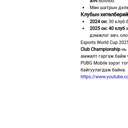
элч
 боллоо.
Мөн шатрын дэлх
Клубын хөтөлбөрий
2024 он:
 30 клуб 
2025 он:
40 клуб
 
дэмжлэг авч, оло
Esports World Cup 202
Club Championship
 нь
амжилт гаргаж байж ча
PUBG Mobile зэрэг то
байгуулагдаж байна.
https://www.youtube