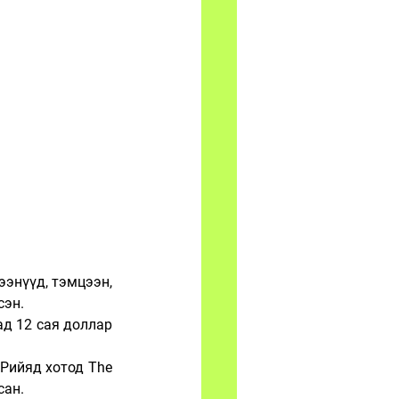
нүүд, тэмцээн, 
сэн.
д 12 сая доллар 
Рийяд хотод The 
сан.