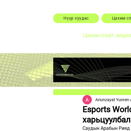
Нүүр хуудас
Цахим с
Цахим спорт, виде
Ariunzayat Yunren
Esports Wor
харьцуулбал
Саудын Арабын Рияд 