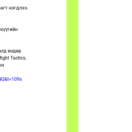
багт нэгдлээ.
хүүгийн 
өлд өндөр 
ht Tactics, 
он 
NQ&t=109s