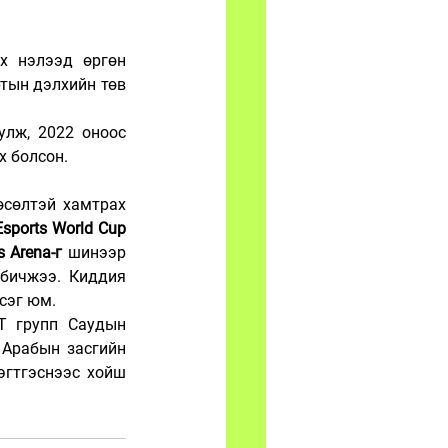
х нэлээд өргөн 
тын дэлхийн төв 
улж, 2022 оноос 
х болсон.
сөлтэй хамтрах 
Esports World Cup
s Arena-г
 шинээр 
бичжээ.  Киддия 
эсэг юм.
T групп Саудын 
Арабын засгийн 
гтгэснээс хойш 