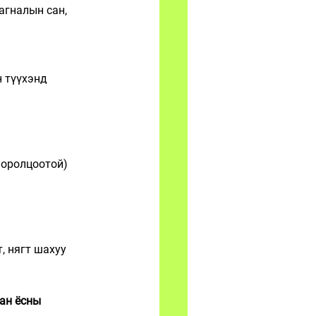
агналын сан, 
 
 түүхэнд 
 оролцоотой)
т, нягт шахуу 
ан ёсны 