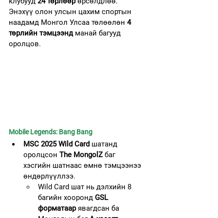
клубууд 
24 төрлөөр
 өрсөлдлөө.
Энэхүү олон улсын цахим спортын 
наадамд Монгол Улсаа төлөөлөн 
4 
төрлийн тэмцээнд
 манай багууд 
оролцов.
Mobile Legends: Bang Bang
MSC 2025 Wild Card
 шатанд 
оролцсон 
The MongolZ
 баг 
хэсгийн шатнаас өмнө тэмцээнээ 
өндөрлүүллээ.
Wild Card шат нь дэлхийн 8 
багийн хооронд 
GSL 
форматаар
 явагдсан ба 