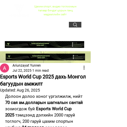
Цахим спорт, видео тоглоомын
талаар бичдэг цорын ганц
мэдээллийн сайт
Ariunzayat Yunren
Jul 22, 2025
1 min read
Esports World Cup 2025 дахь Монгол
багуудын амжилт
Updated:
Aug 26, 2025
Долоон долоо хоног үргэлжилж, нийт 
70 сая ам.долларын шагналын сантай
зохиогдож буй 
Esports World Cup 
2025
 тэмцээнд дэлхийн 2000 гаруй 
тоглогч, 200 гаруй цахим спортын 