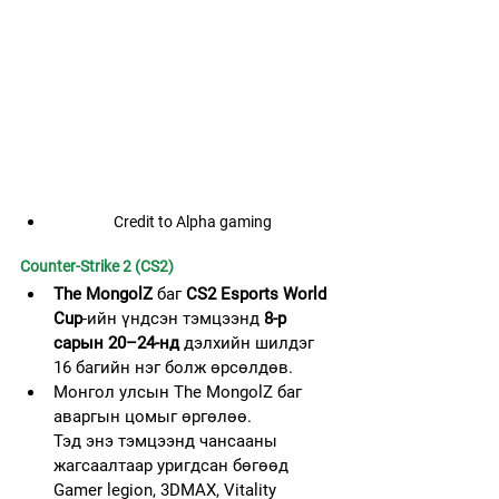
Credit to Alpha gaming
Counter-Strike 2 (CS2)
The MongolZ
 баг 
CS2 Esports World 
Cup
-ийн үндсэн тэмцээнд 
8-р 
сарын 20–24-нд
 дэлхийн шилдэг 
16 багийн нэг болж өрсөлдөв. 
Монгол улсын The MongolZ баг 
аваргын цомыг өргөлөө.
Тэд энэ тэмцээнд чансааны 
жагсаалтаар уригдсан бөгөөд 
Gamer legion, 3DMAX, Vitality 