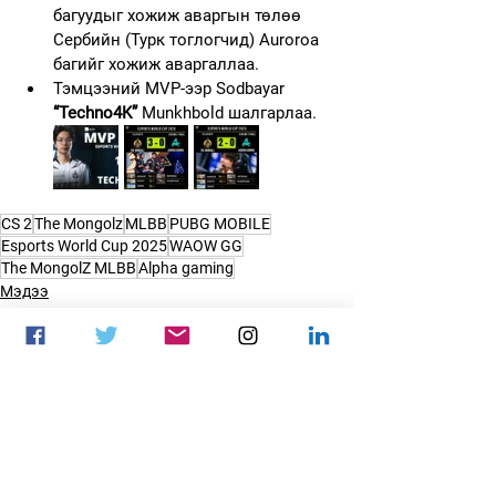
багуудыг хожиж аваргын төлөө 
Сербийн (Турк тоглогчид) Auroroa 
багийг хожиж аваргаллаа.
Тэмцээний MVP-ээр 
Sodbayar 
“Techno4K”
 Munkhbold 
шалгарлаа.
CS 2
The Mongolz
MLBB
PUBG MOBILE
Esports World Cup 2025
WAOW GG
The MongolZ MLBB
Alpha gaming
Мэдээ
Монголын цахим спорт
Цахим спорт