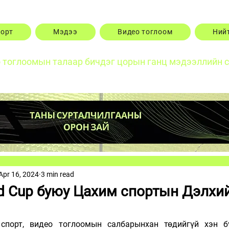
порт
Мэдээ
Видео тоглоом
Ний
о тоглоомын талаар бичдэг цорын ганц мэдээллийн 
Apr 16, 2024
3 min read
ld Cup буюу Цахим спортын Дэлхи
спорт, видео тоглоомын салбарынхан төдийгүй хэн бү