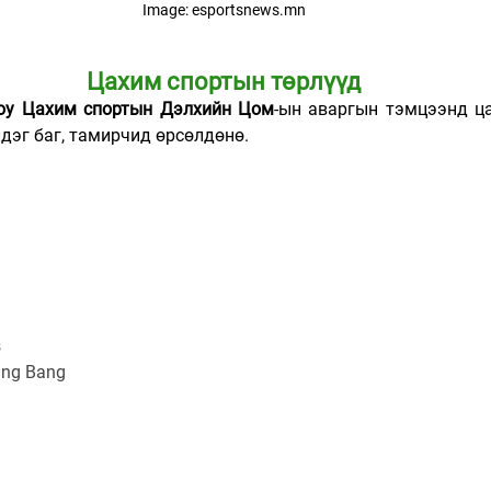
Image: esportsnews.mn
Цахим спортын төрлүүд
уюу Цахим спортын Дэлхийн Цом
-ын аваргын тэмцээнд ца
дэг баг, тамирчид өрсөлдөнө.
s
ang Bang