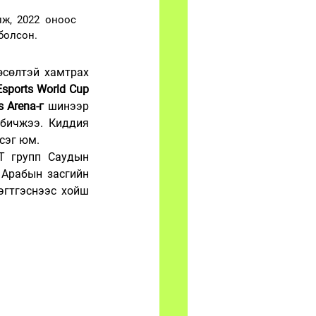
ж, 2022 оноос 
болсон.
сөлтэй хамтрах 
Esports World Cup
s Arena-г
 шинээр 
бичжээ.  Киддия 
эсэг юм.
T групп Саудын 
Арабын засгийн 
гтгэснээс хойш 