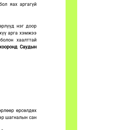
сонирхлыг татаад байгаа цахим спортын олон төрөлт олон улсын тэмцээн бол яах аргагүй 
рлүүд нэг доор 
хүү арга хэмжээ 
олон хаалттай 
 хооронд Саудын 
өрлөөр өрсөлдөх 
эр шагналын сан 