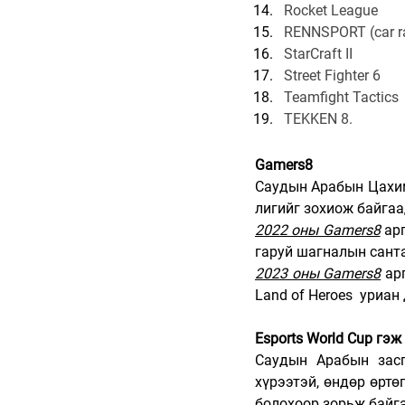
Rocket League
RENNSPORT (car r
StarCraft II
Street Fighter 6
Teamfight Tactics
TEKKEN 8.
Gamers8
Саудын Арабын Цахим
лигийг зохиож байгаа
2022 оны Gamers8
 ар
гаруй шагналын сант
2023 оны Gamers8
 ар
Land of Heroes  уриа
Esports World Cup гэж
Саудын Арабын засг
хүрээтэй, өндөр өртө
болохоор зорьж байга