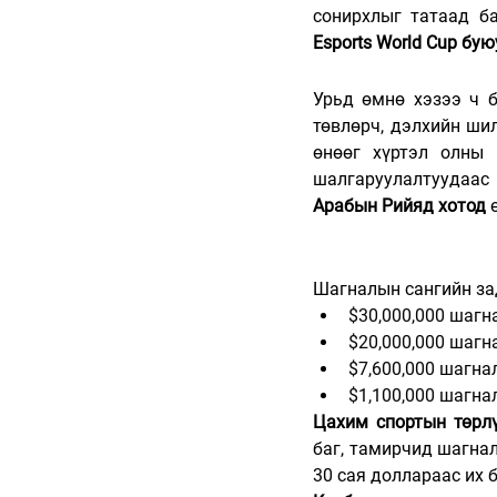
Esports World Cup б
Урьд өмнө хэзээ ч б
төвлөрч, дэлхийн шил
өнөөг хүртэл олны 
шалгаруулалтуудаас 
Арабын Рийяд хотод 
Шагналын сангийн за
$30,000,000 шагн
$20,000,000 шагн
$7,600,000 шагна
$1,100,000 шагн
Цахим спортын төрл
баг, тамирчид шагнал
30 сая доллараас их 