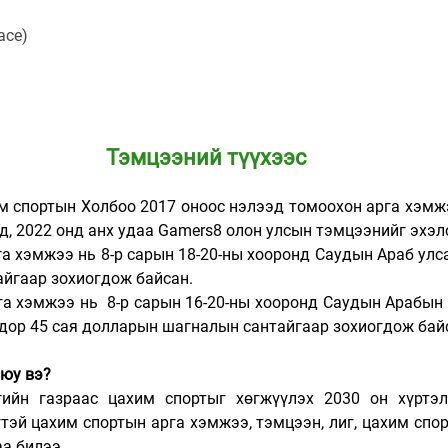
ace)
 Тэмцээний түүхээс
 спортын Холбоо 2017 оноос нэлээд томоохон арга хэмжээ
д, 2022 онд анх удаа Gamers8 олон улсын тэмцээнийг эхэл
га хэмжээ нь 8-р сарын 18-20-ны хооронд Саудын Араб улса
айгаар зохиогдож байсан.
га хэмжээ нь  8-р сарын 16-20-ны хооронд Саудын Арабын 
н дор 45 сая долларын шагналын сантайгаар зохиогдож бай
 юу вэ?
ийн газраас цахим спортыг хөгжүүлэх 2030 он хүртэл
гтэй цахим спортын арга хэмжээ, тэмцээн, лиг, цахим спор
а билээ. 