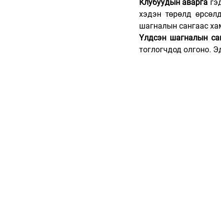
Клубуудын аварга
 гэ
хэдэн төрөлд өрсөлд
шагналын сангаас хам
Үлдсэн шагналын са
тоглогчдод олгоно. Э