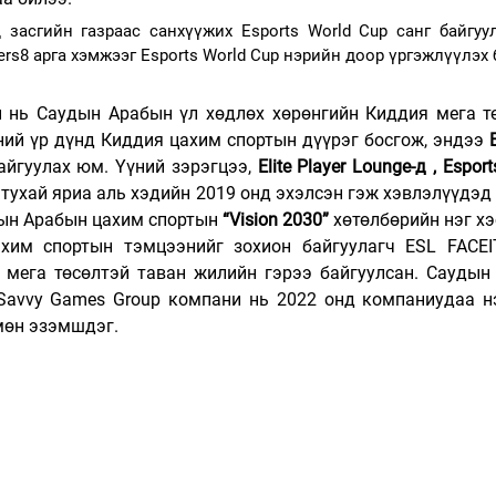
 засгийн газраас санхүүжих Esports World Cup санг байгуул
rs8 арга хэмжээг Esports World Cup нэрийн доор үргэжлүүлэх 
ан нь Саудын Арабын үл хөдлөх хөрөнгийн Киддия мега тө
ний үр дүнд Киддия цахим спортын дүүрэг босгож, эндээ 
айгуулах юм. Үүний зэрэгцээ, 
Elite Player Lounge-д , Esport
 тухай яриа аль хэдийн 2019 онд эхэлсэн гэж хэвлэлүүдэд 
дын Арабын цахим спортын 
“Vision 2030”
 хөтөлбөрийн нэг х
хим спортын тэмцээнийг зохион байгуулагч ESL FACEI
мега төсөлтэй таван жилийн гэрээ байгуулсан. Саудын 
avvy Games Group компани нь 2022 онд компаниудаа нэ
мөн эзэмшдэг.