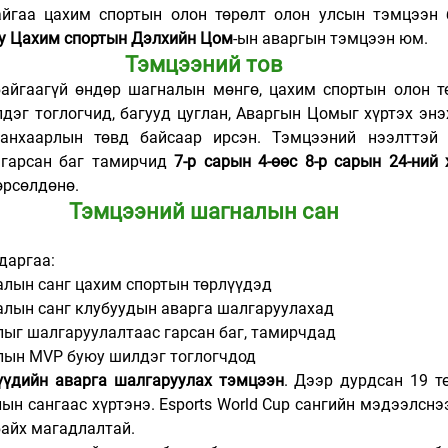
уюу Цахим спортын Дэлхийн Цом
-ын аваргын тэмцээн юм.
Тэмцээний тов
айгаагүй өндөр шагналын мөнгө, цахим спортын олон тө
дэг тоглогчид, багууд цуглан, Аваргын Цомыг хүртэх энэ
анхаарлын төвд байсаар ирсэн. Тэмцээний нээлттэй б
гарсан баг тамирчид 
7-р сарын 4-өөс 8-р сарын 24-ний
өрсөлдөнө.
Тэмцээний шагналын сан
даргаа:
алын санг цахим спортын төрлүүдэд
алын санг 
клубуудын аварга шалгаруулахад
лыг шалгаруулалтаас гарсан баг, тамирчдад
алын MVP буюу шилдэг тоглогчдод
үүдийн аварга шалгаруулах тэмцээн
. Дээр дурдсан 19 т
ын сангаас хүртэнэ. Esports World Cup сангийн мэдээлснэ
байх магадлалтай.