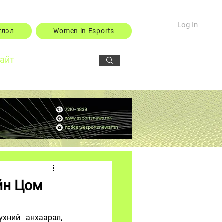
Log In
тлэл
Women in Esports
сайт
йн Цом
хний анхаарал, 