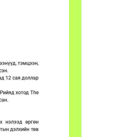
нүүд, тэмцээн, 
сэн.
д 12 сая доллар 
Рийяд хотод The 
сан.
х нэлээд өргөн 
тын дэлхийн төв 