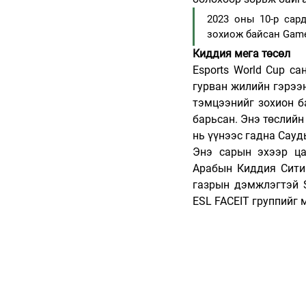
2023 оны 10-р сард
зохиож байсан Game
Киддия мега төсөл
Esports World Cup с
гурван жилийн гэрээ
тэмцээнийг зохион б
барьсан. Энэ төслийн
нь үүнээс гадна Сау
Энэ сарын эхээр ца
Арабын Киддия Сити 
газрын дэмжлэгтэй S
ESL FACEIT группийг 