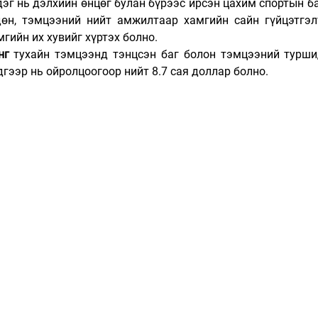
дэг нь дэлхийн өнцөг булан бүрээс ирсэн цахим спортын ба
өн, тэмцээний нийт амжилтаар хамгийн сайн гүйцэтгэлт
гийн их хувийг хүртэх болно.
нг 
тухайн тэмцээнд тэнцсэн баг болон тэмцээний туршид
дгээр нь ойролцоогоор нийт 8.7 сая доллар болно.