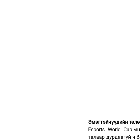
Эмэгтэйчүүдийн төлө
Esports World Cup-
талаар дурдаагүй ч б