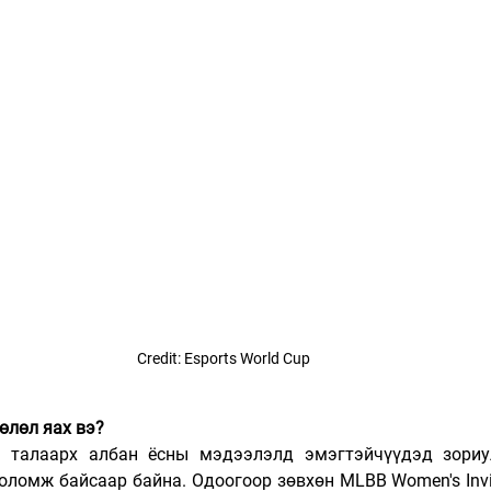
Credit: Esports World Cup
өлөл яах вэ?
ын талаарх албан ёсны мэдээлэлд эмэгтэйчүүдэд зориу
оломж байсаар байна. Одоогоор зөвхөн MLBB Women's Invita