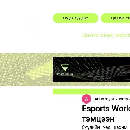
Нүүр хуудас
Цахим с
Цахим спорт, виде
Ariunzayat Yunren
Esports Wor
тэмцээн
Сүүлийн үед цахим 