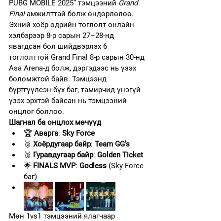
PUBG MOBILE 2025” тэмцээний 
Grand 
Final
 амжилттай болж өндөрлөлөө.
Эхний хоёр өдрийн тоглолт онлайн 
хэлбэрээр 8-р сарын 27–28-нд 
явагдсан бол шийдвэрлэх 6 
тоглолттой Grand Final 8-р сарын 30-нд 
Asa Arena-д болж, дэргэдээс нь үзэх 
боломжтой байв. Тэмцээнд 
бүртгүүлсэн бүх баг, тамирчид үнэгүй 
үзэх эрхтэй байсан нь тэмцээний 
онцлог боллоо.
Шагнал ба онцлох мөчүүд
🏆 
Аварга
: 
Sky Force
🥈 
Хоёрдугаар байр
: 
Team GG’s
🥉 
Гуравдугаар байр
: 
Golden Ticket
🌟 
FINALS MVP
: 
Godless
 (Sky Force 
баг)
Мөн 1vs1 тэмцээний ялагчаар 