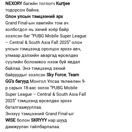
NEXORY
 багийн тоглогч 
Kurtjee
тодорсон байна.
Олон улсын тэмцээний эрх
Grand Final-ын хамгийн том ач 
холбогдол нь эхний хоёр байр 
эзэлсэн баг “PUBG Mobile Super League 
– Central & South Asia Fall 2025” олон 
улсын тэмцээнд оролцох эрхээ авч, 
улмаар дэлхийн аваргад өрсөлдөх 
сүүлийн боломжоо нээж буй явдал 
байлаа. Энэ тэмцээнд эхний 
байруудыг эзэлсэн 
Sky Force
, 
Team 
GG’s багууд 
Монгол Улсаа төлөөлөн 9-
р сарын 18-аас эхлэх “PUBG Mobile 
Super League – Central & South Asia Fall 
2025” тэмцээнд өрсөлдөх эрхээ 
баталгаажууллаа.
Энэхүү тэмцээний Grand Final-ыг 
WISE
 болон 
SKRYYY
 нар шууд 
дамжуулан тайлбарлалаа. 