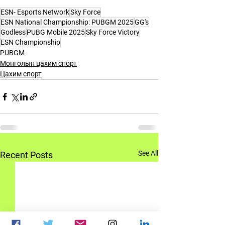
ESN- Esports Network
Sky Force
ESN National Championship: PUBGM 2025
GG's
Godless
PUBG Mobile 2025
Sky Force Victory
ESN Championship
PUBGM
Монголын цахим спорт
Цахим спорт
See All
Recent Posts