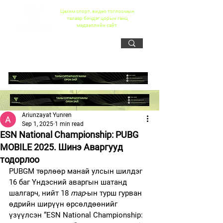
Цахим спорт, видео тоглоомын
талаар бичдэг цорын ганц
мэдээллийн сайт
Ariunzayat Yunren
Sep 1, 2025
1 min read
ESN National Championship: PUBG
MOBILE 2025. Шинэ Аваргууд
тодорлоо
PUBGM төрлөөр манай улсын шилдэг 
16 баг Үндэсний аваргын шатанд 
шалгарч, нийт 18 
map
-ын турш гурван 
өдрийн ширүүн өрсөлдөөнийг 
үзүүлсэн “ESN National Championship: 