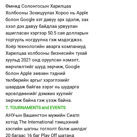
Өмнөд Солонгосын Харилцаа 
Холбооны Зохицуулах Хороо нь Apple 
болон Google хэт давуу эрх эдэлж, зах 
зээл дэх давуу байдлаа урвуулан 
ашигласан хэргээр 50.5 сая долларын 
торгууль ногдуулна гэж мэдэгджээ. 
Хоёр технологийн аварга компаниуд 
Харилцаа холбооны бизнесийн тухай 
хуульд 2021 онд оруулсан нэмэлт, 
өөрчлөлтийг шууд зөрчиж, Google 
болон Apple зөвхөн тэдний 
төлбөрийн аргыг хэрэглэхийг 
шаардаж байгаа зэрэг нь шударга 
өрсөлдөөнийг дэмжих хуулийг 
зөрчиж байна гэж үзэж байна. 
T. TOURNAMENTS and EVENTS
АНУ-ын Вашингтон мужийн Сиатл 
хотод The International тэмцээний 
хэсгийн шатны тоглолт болж шилдэг 
20 багаас 16 баг Play Off шатанд 