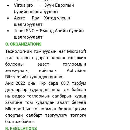
Virtus.pro      – Зүүн Европын 
бүсийн шалгаруулалт
Azure      Ray – Хятад улсын 
шалгаруулалт
Team SNG – Өмнөд Азийн бүсийн 
шалгаруулалт
O. ORGANIZATIONS
Технологийн томчуудын нэг Microsoft  
жил хагасын дараа нэлээд их ажил 
болсоны эцэст тоглоомын 
хөгжүүлэгч, нийтлэгч Activision 
Blizzard-ийг худалдан авлаа.
Анх 2022 оны 1-р сард 68.7 тэрбум 
доллараар худалдан авна гэж байсан 
нь видео тоглоомын салбарын хувьд 
хамгийн том худалдан авалт бөгөөд 
Microsoft-ыг тоглоомын болон цахим 
спортын салбарт тэргүүлэгч тоглогч 
болгож байна.
R. REGULATIONS