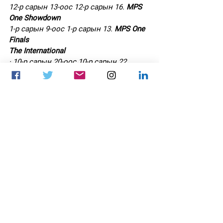
12-р сарын 13-оос 12-р сарын 16. 
MPS 
One Showdown
1-р сарын 9-оос 1-р сарын 13. 
MPS One 
Finals
The International
· 10-р сарын 20-оос 10-р сарын 22. 
Плей-офф
· 10-р сарын 27-оос 10-р сарын 29. 
Финалын тоглолт
10-р сарын 4-өөс 10-р сарын 8. 
BLAST 
Premier: Fall American Showdown 2023
10-р сарын 10-аас 11-р сарын 12. 
LOL 
Worlds Championship
ESL Challenger Jönköping 2023:
· 10-р сарын 11-ээс 10-р сарын 12. 
Азийн нээлттэй шалгаруулалт 
· 10-р сарын 28-аас 10-р сарын 15. 
Азийн хаалттай шалгаруулалт 
ESL Challenger League S46. Хэсгийн 
шат: