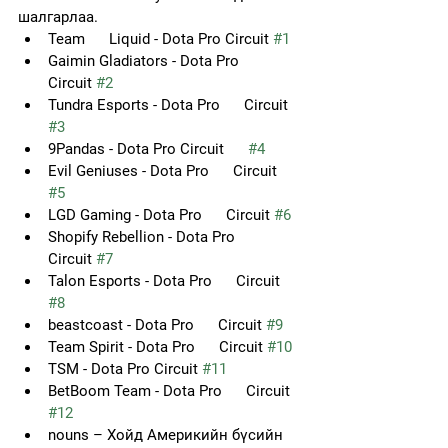
шалгарлаа. 
Team      Liquid - Dota Pro Circuit 
#1
Gaimin Gladiators - Dota Pro      
Circuit 
#2
Tundra Esports - Dota Pro      Circuit 
#3
9Pandas - Dota Pro Circuit      
#4
Evil Geniuses - Dota Pro      Circuit 
#5
LGD Gaming - Dota Pro      Circuit 
#6
Shopify Rebellion - Dota Pro      
Circuit 
#7
Talon Esports - Dota Pro      Circuit 
#8
beastcoast - Dota Pro      Circuit 
#9
Team Spirit - Dota Pro      Circuit 
#10
TSM - Dota Pro Circuit 
#11
BetBoom Team - Dota Pro      Circuit 
#12
nouns – Хойд Америкийн бүсийн 