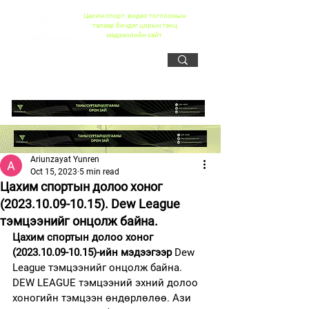
Цахим спорт, видео тоглоомын
талаар бичдэг цорын ганц
мэдээллийн сайт
Ariunzayat Yunren
Oct 15, 2023
5 min read
Цахим спортын долоо хоног
(2023.10.09-10.15). Dew League
тэмцээнийг онцолж байна.
Цахим спортын долоо хоног 
(2023.10.09-10.15)-ийн мэдээгээр 
Dew 
League тэмцээнийг онцолж байна. 
DEW LEAGUE тэмцээний эхний долоо 
хоногийн тэмцээн өндөрлөлөө. Ази 