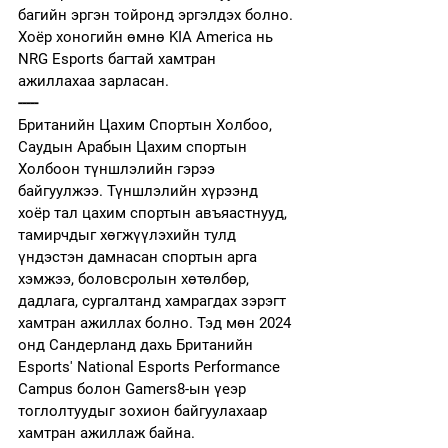
багийн эргэн тойронд эргэлдэх болно.
Хоёр хоногийн өмнө KIA America нь 
NRG Esports багтай хамтран 
ажиллахаа зарласан. 
-----
Британийн Цахим Спортын Холбоо, 
Саудын Арабын Цахим спортын 
Холбоон түншлэлийн гэрээ 
байгуулжээ. Түншлэлийн хүрээнд 
хоёр тал цахим спортын авъяастнууд, 
тамирчдыг хөгжүүлэхийн тулд 
үндэстэн дамнасан спортын арга 
хэмжээ, боловсролын хөтөлбөр, 
дадлага, сургалтанд хамрагдах зэрэгт 
хамтран ажиллах болно. Тэд мөн 2024 
онд Сандерланд дахь Британийн 
Esports' National Esports Performance 
Campus болон Gamers8-ын үеэр 
тоглолтуудыг зохион байгуулахаар 
хамтран ажиллаж байна.