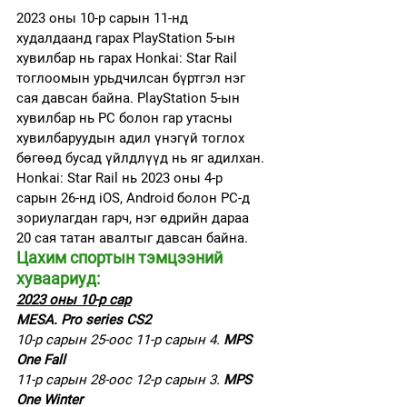
2023 оны 10-р сарын 11-нд 
худалдаанд гарах PlayStation 5-ын 
хувилбар нь гарах Honkai: Star Rail 
тоглоомын урьдчилсан бүртгэл нэг 
сая давсан байна. PlayStation 5-ын 
хувилбар нь PC болон гар утасны 
хувилбаруудын адил үнэгүй тоглох 
бөгөөд бусад үйлдлүүд нь яг адилхан. 
Honkai: Star Rail нь 2023 оны 4-р 
сарын 26-нд iOS, Android болон PC-д 
зориулагдан гарч, нэг өдрийн дараа 
20 сая татан авалтыг давсан байна. 
Цахим спортын тэмцээний 
хуваариуд: 
2023 оны 10-р сар
MESA. Pro series CS2
10-р сарын 25-оос 11-р сарын 4. 
MPS 
One Fall
11-р сарын 28-оос 12-р сарын 3. 
MPS 
One Winter