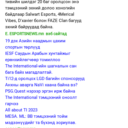
тивийн шилдэг 20 баг оролцсон энэ 
тэмцээний эхний долоо хоногийн 
байдлаар Salwart Esports, 4Merical 
Vibes, D'xavier болон FAZE Clan багууд 
эхний байруудад байна.  
E. 
ESPORTSNEWS.mn
  вэб сайтад 
19 дэх Азийн наадмын цахим 
спортын төрлүүд
IESF Саудын Арабын хунтайжыг 
ерөнхийлөгчөөр томиллоо
The International-ийн шагналын сан 
бага байх магадлалтай.
Ti12-д оролцох LGD багийн спонсорууд
Анхны аварга NaVi хаана байна вэ?
PSG.Quest нэрээр эргэн ирж байна
The International тэмцээний оноолт 
гарчээ
All about TI 2023
MESA. ML: BB тэмцээний тойм 
мэдээнүүдийг та бүхэнд зориулав.