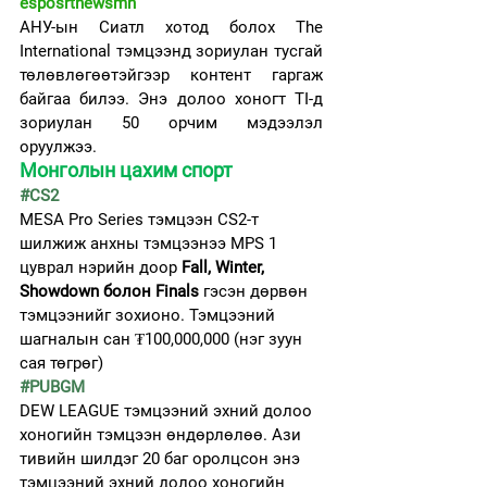
esposrtnewsmn
АНУ-ын Сиатл хотод болох The 
International тэмцээнд зориулан тусгай 
төлөвлөгөөтэйгээр контент гаргаж 
байгаа билээ. Энэ долоо хоногт TI-д 
зориулан 50 орчим мэдээлэл 
оруулжээ. 
Монголын цахим спорт
#CS2
MESA Pro Series тэмцээн CS2-т 
шилжиж анхны тэмцээнээ MPS 1 
цуврал нэрийн доор 
Fall, Winter, 
Showdown болон Finals
 гэсэн дөрвөн 
тэмцээнийг зохионо. Тэмцээний 
шагналын сан ₮100,000,000 (нэг зуун 
сая төгрөг)
#PUBGM
DEW LEAGUE тэмцээний эхний долоо 
хоногийн тэмцээн өндөрлөлөө. Ази 
тивийн шилдэг 20 баг оролцсон энэ 
тэмцээний эхний долоо хоногийн 