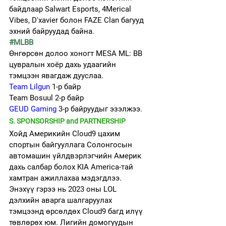
байдлаар Salwart Esports, 4Merical 
Vibes, D'xavier болон FAZE Clan багууд 
эхний байруудад байна.  
#MLBB
Өнгөрсөн долоо хоногт MESA ML: BB 
цувралын хоёр дахь удаагийн 
тэмцээн явагдаж дууслаа. 
Team Lilgun
 1-р байр 
Team Bosuul 2-р байр
GEUD Gaming
 3-р байруудыг эзэлжээ.
S. SPONSORSHIP and PARTNERSHIP
Хойд Америкийн Cloud9 цахим 
спортын байгууллага Солонгосын 
автомашин үйлдвэрлэгчийн Америк 
дахь салбар болох KIA America-тай 
хамтран ажиллахаа мэдэгдлээ. 
Энэхүү гэрээ нь 2023 оны LOL 
дэлхийн аварга шалгаруулах 
тэмцээнд өрсөлдөх Cloud9 багд илүү 
төвлөрөх юм. Лигийн домогуудын 