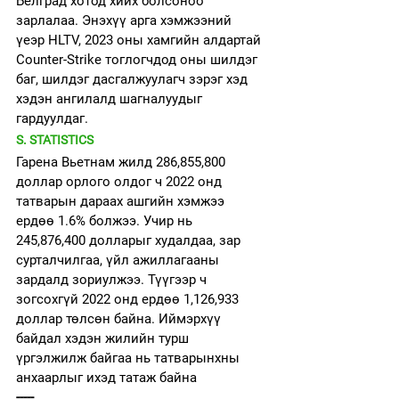
Белград хотод хийх болсоноо 
зарлалаа. Энэхүү арга хэмжээний 
үеэр HLTV, 2023 оны хамгийн алдартай 
Counter-Strike тоглогчдод оны шилдэг 
баг, шилдэг дасгалжуулагч зэрэг хэд 
хэдэн ангилалд шагналуудыг 
гардуулдаг. 
S. STATISTICS
Гарена Вьетнам жилд 286,855,800 
доллар орлого олдог ч 2022 онд 
татварын дараах ашгийн хэмжээ 
ердөө 1.6% болжээ. Учир нь 
245,876,400 долларыг худалдаа, зар 
сурталчилгаа, үйл ажиллагааны 
зардалд зориулжээ. Түүгээр ч 
зогсохгүй 2022 онд ердөө 1,126,933 
доллар төлсөн байна. Иймэрхүү 
байдал хэдэн жилийн турш 
үргэлжилж байгаа нь татварынхны 
анхаарлыг ихэд татаж байна
-----