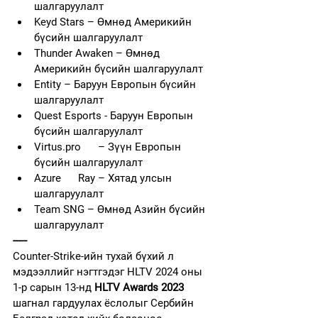
шалгаруулалт
Keyd Stars – Өмнөд Америкийн 
бүсийн шалгаруулалт
Thunder Awaken – Өмнөд 
Америкийн бүсийн шалгаруулалт
Entity – Баруун Европын бүсийн 
шалгаруулалт
Quest Esports - Баруун Европын 
бүсийн шалгаруулалт
Virtus.pro      – Зүүн Европын 
бүсийн шалгаруулалт
Azure      Ray – Хятад улсын 
шалгаруулалт
Team SNG – Өмнөд Азийн бүсийн 
шалгаруулалт
-----
Counter-Strike-ийн тухай бүхий л 
мэдээллийг нэгтгэдэг HLTV 2024 оны 
1-р сарын 13-нд 
HLTV Awards 2023 
шагнал гардуулах ёслолыг Сербийн 