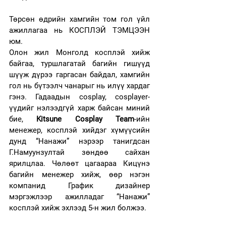
Төрсөн өдрийн хамгийн том гол үйл 
ажиллагаа нь КОСПЛЭЙ ТЭМЦЭЭН 
юм. 
Олон жил Монголд косплэй хийж 
байгаа, туршлагатай багийн гишүүд 
шүүж дүрээ гаргасан байдал, хамгийн 
гол нь бүтээлч чанарыг нь илүү хардаг 
гэнэ. Гадаадын cosplay, cosplayer-
үүдийг нэлээдгүй харж байсан миний 
бие, 
Kitsune Cosplay Team
-ийн 
менежер, косплэй хийдэг хүмүүсийн 
дунд “Нанажи” нэрээр танигдсан 
Г.Намуунзултай зөндөө сайхан 
ярилцлаа. Чөлөөт цагаараа Кицүнэ 
багийн менежер хийж, өөр нэгэн 
компанид График дизайнер 
мэргэжлээр ажилладаг “Нанажи” 
косплэй хийж эхлээд 5-н жил болжээ.