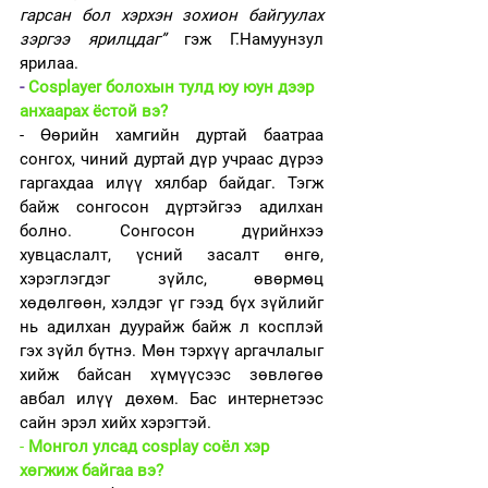
гарсан бол хэрхэн зохион байгуулах 
зэргээ ярилцдаг”
 гэж Г.Намуунзул 
ярилаа. 
- 
Cosplayer болохын тулд юу юун дээр 
анхаарах ёстой вэ? 
- Өөрийн хамгийн дуртай баатраа 
сонгох, чиний дуртай дүр учраас дүрээ 
гаргахдаа илүү хялбар байдаг. Тэгж 
байж сонгосон дүртэйгээ адилхан 
болно. Сонгосон дүрийнхээ 
хувцаслалт, үсний засалт өнгө, 
хэрэглэгдэг зүйлс, өвөрмөц 
хөдөлгөөн, хэлдэг үг гээд бүх зүйлийг 
нь адилхан дуурайж байж л косплэй 
гэх зүйл бүтнэ. Мөн тэрхүү аргачлалыг 
хийж байсан хүмүүсээс зөвлөгөө 
авбал илүү дөхөм. Бас интернетээс 
сайн эрэл хийх хэрэгтэй. 
- 
Монгол улсад cosplay соёл хэр 
хөгжиж байгаа вэ?