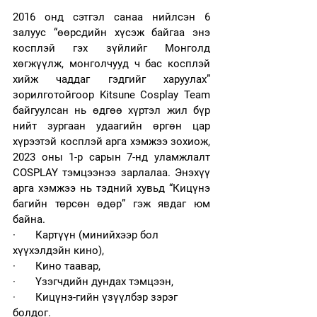
2016 онд сэтгэл санаа нийлсэн 6 
залуус “өөрсдийн хүсэж байгаа энэ 
косплэй гэх зүйлийг Монголд 
хөгжүүлж, монголчууд ч бас косплэй 
хийж чаддаг гэдгийг харуулах” 
зорилготойгоор Kitsune Cosplay Team  
байгуулсан нь өдгөө хүртэл жил бүр 
нийт зургаан удаагийн өргөн цар 
хүрээтэй косплэй арга хэмжээ зохиож, 
2023 оны 1-р сарын 7-нд уламжлалт 
COSPLAY тэмцээнээ зарлалаа. Энэхүү 
арга хэмжээ нь тэдний хувьд “Кицүнэ 
багийн төрсөн өдөр” гэж явдаг юм 
байна. 
·       Картүүн (минийхээр бол 
хүүхэлдэйн кино), 
·       Кино таавар, 
·       Үзэгчдийн дундах тэмцээн, 
·       Кицүнэ-гийн үзүүлбэр зэрэг 
болдог. 