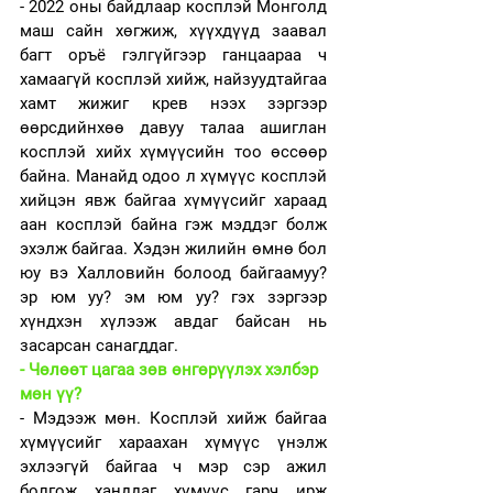
- 2022 оны байдлаар косплэй Монголд 
маш сайн хөгжиж, хүүхдүүд заавал 
багт оръё гэлгүйгээр ганцаараа ч 
хамаагүй косплэй хийж, найзуудтайгаа 
хамт жижиг крев нээх зэргээр 
өөрсдийнхөө давуу талаа ашиглан 
косплэй хийх хүмүүсийн тоо өссөөр 
байна. Манайд одоо л хүмүүс косплэй 
хийцэн явж байгаа хүмүүсийг хараад 
аан косплэй байна гэж мэддэг болж 
эхэлж байгаа. Хэдэн жилийн өмнө бол 
юу вэ Халловийн болоод байгаамуу? 
эр юм уу? эм юм уу? гэх зэргээр 
хүндхэн хүлээж авдаг байсан нь 
засарсан санагддаг. 
- Чөлөөт цагаа зөв өнгөрүүлэх хэлбэр 
мөн үү?
- Мэдээж мөн. Косплэй хийж байгаа 
хүмүүсийг хараахан хүмүүс үнэлж 
эхлээгүй байгаа ч мэр сэр ажил 
болгож ханддаг хүмүүс гарч ирж 