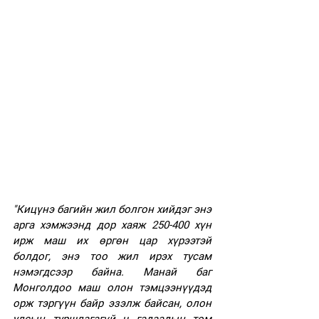
"Кицүнэ багийн жил болгон хийдэг энэ 
арга хэмжээнд дор хаяж 250-400 хүн 
ирж маш их өргөн цар хүрээтэй 
болдог, энэ тоо жил ирэх тусам 
нэмэгдсээр байна. Манай баг 
Монголдоо маш олон тэмцээнүүдэд 
орж тэргүүн байр эзэлж байсан, олон 