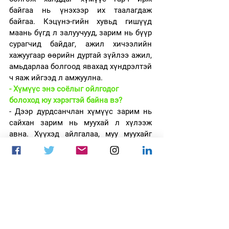
байгаа нь үнэхээр их таалагдаж 
байгаа. Кэцүнэ-гийн хувьд гишүүд 
маань бүгд л залуучууд, зарим нь бүүр 
сурагчид байдаг, ажил хичээлийн 
хажуугаар өөрийн дуртай зүйлээ ажил, 
амьдарлаа болгоод явахад хүндрэлтэй 
ч яаж ийгээд л амжуулна. 
- Хүмүүс энэ соёлыг ойлгодог 
болоход юу хэрэгтэй байна вэ?
- Дээр дурдсанчлан хүмүүс зарим нь 
сайхан зарим нь муухай л хүлээж 
авна. Хүүхэд айлгалаа, муу муухайг 
сурталчиллаа, цагийн гарз, мөнгөний 
гарз гэх зэргээр; ялангуяа эцэг эхүүд 
шал хэрэггүй юманд мөнгө үрлээ гэх 
зэргээр хүүхдээ дарамтлах нь олонтаа. 
Гэвч хүүхэд чинь архи ууж, тамхи 
татаж, муу зүйлс хийхийнхээ оронд 
өөрийн ур чадвараа нэмэгдүүлж, 
бусадтай харилцаж, өөрийгөө нээж 