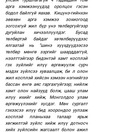
улсын туршлагагүй ч гадаадын том 
арга хэмжээнүүдэд оролцох гэсэн 
бодол байлгүй яахав.  Кицүнэ-гийнхэн 
зөвхөн арга хэмжээ зохиогоод 
зогсохгүй жил бүр үнэ төлбөргүйгээр 
дугуйлан хичээллүүлдэг. Бусад 
төлбөртэй байдаг хөтөлбөрүүдээс 
ялгаатай нь “шинэ хүүхдүүдээсээ 
төлбөр мөнгө зэргийг шаарддаггүй, 
нээлттэйгээр бидэнтэй хамт косплэй 
гэх зүйлийг илүү өргөжүүлж сурч 
мэдэх зүйлсээ хуваалцаж, би л олон 
жил косплэй хийсэн хэмээн нэгнийгээ 
бассан өнгө аяс гаргахгүйгээр; нийлж 
хамт олон найзууд болж, цааш улам 
илүү ихийг хийж, Монголдоо улам 
өргөжүүлэхийг хүсдэг. Мөн сургалт 
гэхээсээ илүү бид хоорондоо уулзаж 
косплэй планыхаа талаар ярьж 
хөгжилтэй зүйлс хийж илүү дотносч 
хийх зүйлсийн жагсаалт болон ажил 