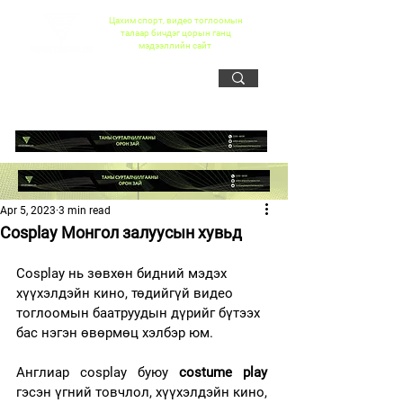
Цахим спорт, видео тоглоомын
талаар бичдэг цорын ганц
мэдээллийн сайт
Apr 5, 2023
3 min read
Cosplay Монгол залуусын хувьд
Cosplay нь зөвхөн бидний мэдэх 
хүүхэлдэйн кино, төдийгүй видео 
тоглоомын баатруудын дүрийг бүтээх 
бас нэгэн өвөрмөц хэлбэр юм.
Англиар сosplay буюу 
costume play
гэсэн үгний товчлол, хүүхэлдэйн кино, 