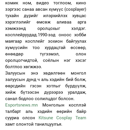
комик ном, видео тоглоом, кино 
зэргээс санаа авсан хүмүүс (cosplayer) 
тухайн дүрийг илэрхийлэх хувцас 
хэрэглэлийг өмсөж аливаа арга 
хэмжээнд оролцохыг хэлдэг. 
косплейруудад.1990-ээд оноос хобби 
маягаар косплейг зохион байгуулах 
хүмүүсийн тоо хурдацтай өссөөр, 
өнөөдөр түгээмэл, олон 
оролцогчидтой, соёлын нэг хэсэг 
болтлоо хөгжжээ. 
Залуусын энэ хөдөлгөөн монгол 
залуусын дунд ч аль хэдийн бий болж, 
өөрсдийн гэсэн хотлыг бүрдүүлж, 
хийж бүтээсэн дүрээрээ уралдаж, 
санал бодлоо солилцдог болсон. 
Esportsnews.mn
 Монголын косплэй 
талбарт аль хэдийн өөрийн байр 
сууриа олсон 
Kitsune Cosplay Team
хамт олонтой танилцуулъя.