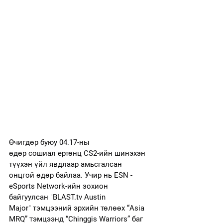
Өчигдөр буюу 04.17-ны 
өдөр сошиал ертөнц CS2-ийн шинэхэн 
түүхэн үйл явдлаар амьсгалсан 
онцгой өдөр байлаа. Учир нь ESN - 
eSports Network-ийн зохион 
байгуулсан "
BLAST.tv
 Austin 
Major" тэмцээний эрхийн төлөөх “Asia 
MRQ” тэмцээнд “Chinggis Warriors” баг 