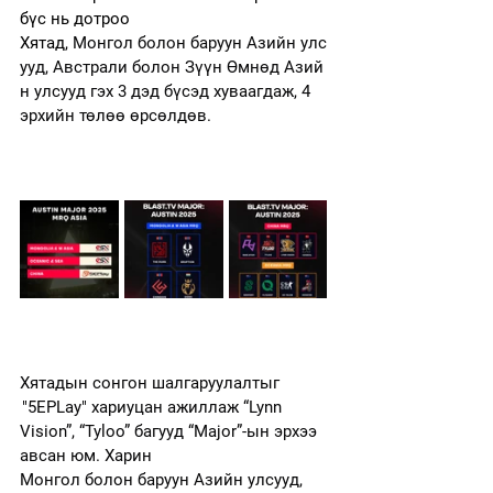
бүс нь дотроо 
Хятад, 
Монгол болон баруун Азийн улс
ууд, Австрали болон Зүүн Өмнөд Азий
н улсууд гэх 3 дэд бүсэд хуваагдаж, 4 
эрхийн төлөө өрсөлдөв.  
Хятадын сонгон шалгаруулалтыг 
 "5EPLay" хариуцан ажиллаж “Lynn 
Vision”, “Tyloo” багууд “Major”-ын эрхээ 
авсан юм. Харин 
Монгол болон баруун Азийн улсууд, 