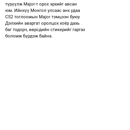
түрүүлж Major-т орох эрхийг авсан 
юм. Ийнхүү Монгол улсаас анх удаа 
CS2 тоглоомын Major тэмцээн буюу 
Дэлхийн аваргат оролцох хоёр дахь 
баг тодорч, өөрсдийн стикерийг гаргах 
боломж бүрдэж байна. 