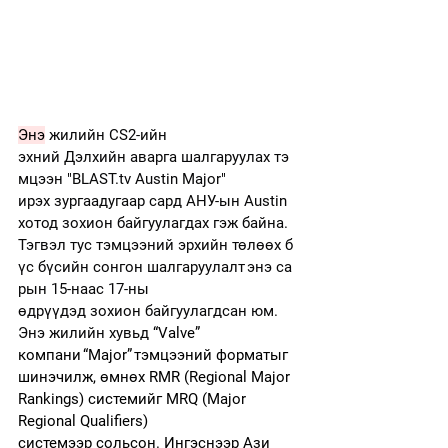
Энэ
 жилийн CS2-ийн 
эхний Дэлхийн аварга шалгаруулах тэ
мцээн "
BLAST.tv
 Austin Major" 
ирэх зургаадугаар сард АНУ-ын Austin 
хотод зохион байгуулагдах гэж байна. 
Тэгвэл тус тэмцээний эрхийн төлөөх б
үс бүсийн сонгон шалгаруулалт энэ са
рын 15-наас 17-ны 
өдрүүдэд зохион байгуулагдсан юм. 
Энэ жилийн хувьд 
“Valve” 
компани “Major” тэмцээний форматыг 
шинэчилж, өмнөх RMR (Regional Major 
Rankings) системийг MRQ (Major 
Regional Qualifiers) 
системээр сольсон. Ингэснээр Ази 