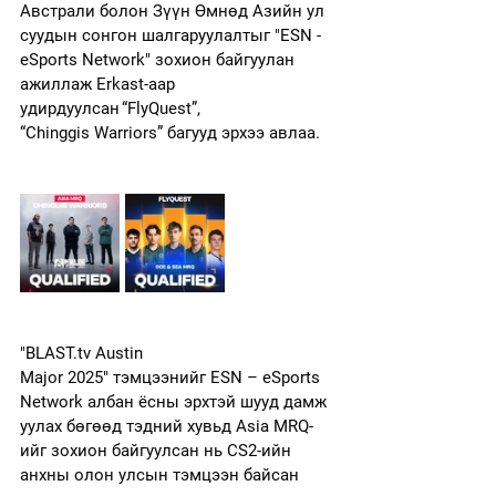
Австрали болон Зүүн Өмнөд Азийн ул
суудын сонгон шалгаруулалтыг "ESN - 
eSports Network" зохион байгуулан 
ажиллаж Erkast-аар 
удирдуулсан “FlyQuest”, 
“Chinggis Warriors” багууд эрхээ авлаа. 
"
BLAST.tv
 Austin 
Major 2025" тэмцээнийг ESN – eSports 
Network албан ёсны эрхтэй шууд дамж
уулах бөгөөд тэдний хувьд Asia MRQ-
ийг зохион байгуулсан нь CS2-ийн 
анхны олон улсын тэмцээн байсан 