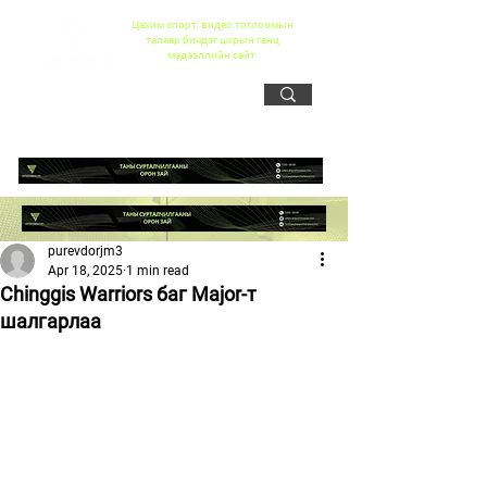
Цахим спорт, видео тоглоомын
талаар бичдэг цорын ганц
мэдээллийн сайт
purevdorjm3
Apr 18, 2025
1 min read
Chinggis Warriors баг Major-т
шалгарлаа