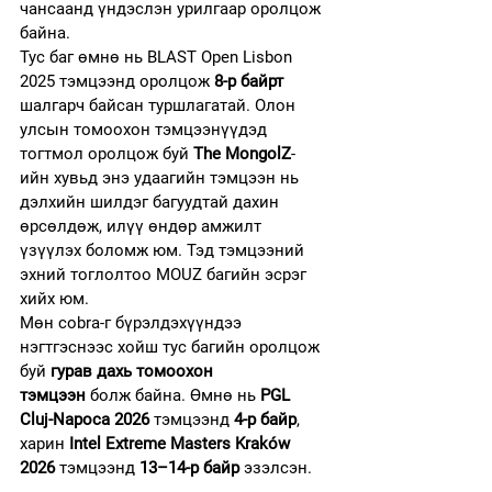
чансаанд үндэслэн урилгаар оролцож 
байна.
Тус баг өмнө нь BLAST Open Lisbon 
2025 тэмцээнд оролцож 
8-р байрт
шалгарч байсан туршлагатай. Олон 
улсын томоохон тэмцээнүүдэд 
тогтмол оролцож буй 
The MongolZ
-
ийн хувьд энэ удаагийн тэмцээн нь 
дэлхийн шилдэг багуудтай дахин 
өрсөлдөж, илүү өндөр амжилт 
үзүүлэх боломж юм. Тэд тэмцээний 
эхний тоглолтоо MOUZ багийн эсрэг 
хийх юм.
Мөн cobra-г бүрэлдэхүүндээ 
нэгтгэснээс хойш тус багийн оролцож 
буй 
гурав дахь томоохон 
тэмцээн
 болж байна. Өмнө нь 
PGL 
Cluj-Napoca 2026
 тэмцээнд 
4-р байр
, 
харин 
Intel Extreme Masters Kraków 
2026
 тэмцээнд 
13–14-р байр
 эзэлсэн.