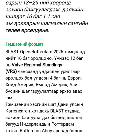
сарын 18–29-ний хооронд 
зохион байгуулагдаж, дэлхийн 
шилдэг 16 баг 1.1 сая 
ам.долларын шагналын сангийн 
төлөө өрсөлдөнө.
Тэмцээний формат
BLAST Open Rotterdam 2026 тэмцээнд 
нийт 16 баг оролцоно. Үүнээс 12 баг 
нь 
Valve Regional Standings 
(VRS)
 чансаанд үндэслэн урилгаар 
оролцох бол үлдсэн 4 баг нь Европ, 
Хойд Америк, Өмнөд Америк, Ази 
бүсийн шалгаруулалтаар эрхээ авах 
юм.
Тэмцээний хэсгийн шат Дани улсын 
Копенхаген хот дахь BLAST студид 
зохион байгуулагдах бөгөөд шилдэг 
багууд Нидерландын Роттердам 
хотын Rotterdam Ahoy аренад болох 