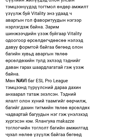
тэмцээнүүдэд тогтмол өндөр амжилт 
үзүүлж буй Vitality энэ удаад ч 
аваргын гол фаворитуудын нэгээр 
нэрлэгдэж байна. Зарим 
шинжээчдийн үзэж буйгаар Vitality 
одоогоор өрсөлдөгчдөөсөө нэлээд 
давуу формтой байгаа бөгөөд олон 
багийн хувьд аваргын төлөө 
өрсөлдөхийн тулд эхлээд тэднийг 
даван гарах шаардлагатай гэж үзэж 
байна.
Мөн 
NAVI
 баг ESL Pro League 
тэмцээнд түрүүлсний дараа дахин 
анхаарал татаж эхэлсэн. Тэдний 
ялалт олон хүний таамгийг өөрчилж, 
багийг дахин титмийн төлөө өрсөлдөх 
чадвартай багуудын нэг гэж үнэлэхэд 
хүргэсэн юм. Ялангуяа makazze 
тоглогчийн тоглолт багийн амжилтад 
чухал нөлөө үзүүлж байгаа бөгөөд 