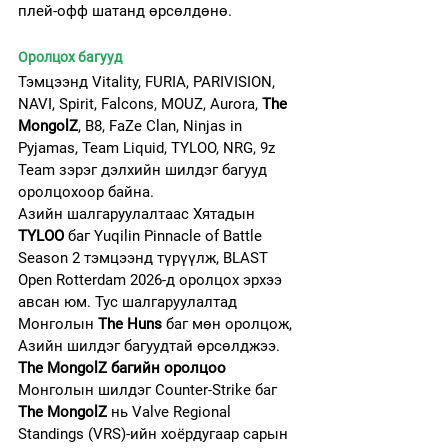
плей-офф шатанд өрсөлдөнө.
Оролцох багууд
Тэмцээнд Vitality, FURIA, PARIVISION, 
NAVI, Spirit, Falcons, MOUZ, Aurora, 
The 
MongolZ
, B8, FaZe Clan, Ninjas in 
Pyjamas, Team Liquid, TYLOO, NRG, 9z 
Team зэрэг дэлхийн шилдэг багууд 
оролцохоор байна.
Азийн шалгаруулалтаас Хятадын 
TYLOO
 баг Yuqilin Pinnacle of Battle 
Season 2 тэмцээнд түрүүлж, BLAST 
Open Rotterdam 2026-д оролцох эрхээ 
авсан юм. Тус шалгаруулалтад 
Монголын 
The Huns
 баг мөн оролцож, 
Азийн шилдэг багуудтай өрсөлджээ.
The MongolZ багийн оролцоо
Монголын шилдэг Counter-Strike баг 
The MongolZ
 нь Valve Regional 
Standings (VRS)-ийн хоёрдугаар сарын 