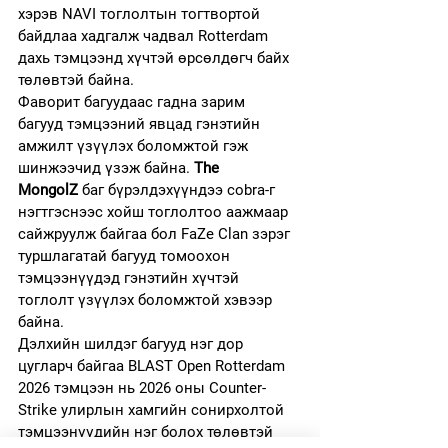
хэрэв NAVI тоглолтын тогтвортой 
байдлаа хадгалж чадвал Rotterdam 
дахь тэмцээнд хүчтэй өрсөлдөгч байх 
төлөвтэй байна.
Фаворит багуудаас гадна зарим 
багууд тэмцээний явцад гэнэтийн 
амжилт үзүүлэх боломжтой гэж 
шинжээчид үзэж байна. 
The 
MongolZ
 баг бүрэлдэхүүндээ cobra-г 
нэгтгэснээс хойш тоглолтоо аажмаар 
сайжруулж байгаа бол FaZe Clan зэрэг 
туршлагатай багууд томоохон 
тэмцээнүүдэд гэнэтийн хүчтэй 
тоглолт үзүүлэх боломжтой хэвээр 
байна.
Дэлхийн шилдэг багууд нэг дор 
цугларч байгаа BLAST Open Rotterdam 
2026 тэмцээн нь 2026 оны Counter-
Strike улирлын хамгийн сонирхолтой 
тэмцээнүүдийн нэг болох төлөвтэй 