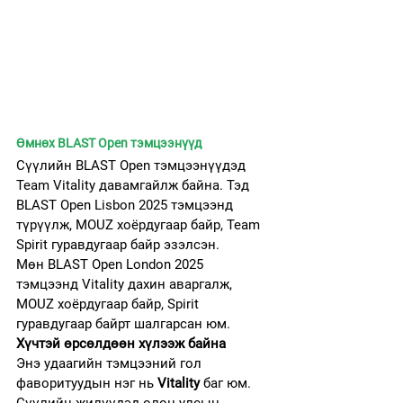
Өмнөх BLAST Open тэмцээнүүд
Сүүлийн BLAST Open тэмцээнүүдэд 
Team Vitality давамгайлж байна. Тэд 
BLAST Open Lisbon 2025 тэмцээнд 
түрүүлж, MOUZ хоёрдугаар байр, Team 
Spirit гуравдугаар байр эзэлсэн.
Мөн BLAST Open London 2025 
тэмцээнд Vitality дахин аваргалж, 
MOUZ хоёрдугаар байр, Spirit 
гуравдугаар байрт шалгарсан юм.
Хүчтэй өрсөлдөөн хүлээж байна
Энэ удаагийн тэмцээний гол 
фаворитуудын нэг нь 
Vitality
 баг юм. 
Сүүлийн жилүүдэд олон улсын 