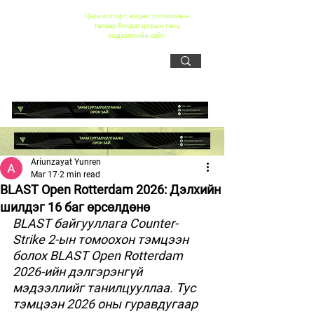
Цахим спорт, видео тоглоомын
талаар бичдэг цорын ганц
мэдээллийн сайт
Ariunzayat Yunren
Mar 17
2 min read
BLAST Open Rotterdam 2026: Дэлхийн
шилдэг 16 баг өрсөлдөнө
BLAST байгууллага Counter-
Strike 2-ын томоохон тэмцээн 
болох BLAST Open Rotterdam 
2026-ийн дэлгэрэнгүй 
мэдээллийг танилцууллаа. Тус 
тэмцээн 2026 оны гуравдугаар 