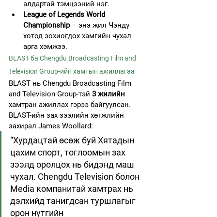
алдартай тэмцээний нэг.
League of Legends World 
Championship
 – энэ жил Чэндү 
хотод зохиогдох хамгийн чухал 
арга хэмжээ.
BLAST ба Chengdu Broadcasting Film and 
Television Group-ийн хамтын ажиллагаа
BLAST нь Chengdu Broadcasting Film 
and Television Group-тэй 
3 жилийн 
хамтран ажиллах гэрээ байгуулсан.
BLAST-ийн зах зээлийн хөгжлийн 
захирал James Woollard:
“Хурдацтай өсөж буй Хятадын 
цахим спорт, тоглоомын зах 
зээлд оролцох нь бидэнд маш 
чухал. Chengdu Television болон 
Media компанитай хамтрах нь 
дэлхийд танигдсан туршлагыг 
орон нутгийн 