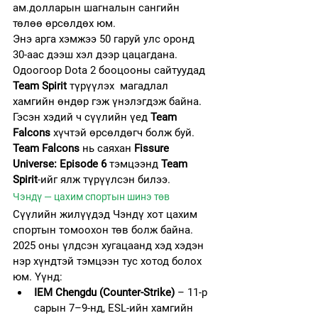
ам.долларын шагналын сангийн 
төлөө өрсөлдөх юм.
Энэ арга хэмжээ 50 гаруй улс оронд 
30-аас дээш хэл дээр цацагдана. 
Одоогоор Dota 2 бооцооны сайтуудад 
Team Spirit
 түрүүлэх  магадлал 
хамгийн өндөр гэж үнэлэгдэж байна. 
Гэсэн хэдий ч сүүлийн үед 
Team 
Falcons
 хүчтэй өрсөлдөгч болж буй. 
Team Falcons
 нь саяхан 
Fissure 
Universe: Episode 6
 тэмцээнд 
Team 
Spirit
-ийг ялж түрүүлсэн билээ.
Чэндү — цахим спортын шинэ төв
Сүүлийн жилүүдэд Чэндү хот цахим 
спортын томоохон төв болж байна. 
2025 оны үлдсэн хугацаанд хэд хэдэн 
нэр хүндтэй тэмцээн тус хотод болох 
юм. Үүнд:
IEM Chengdu (Counter-Strike)
 – 11-р 
сарын 7–9-нд, ESL-ийн хамгийн 