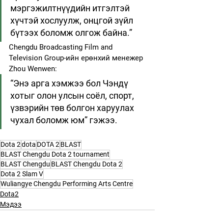
мэргэжилтнүүдийн итгэлтэй 
хүчтэй хослуулж, онцгой зүйл 
бүтээх боломж олгож байна.”
Chengdu Broadcasting Film and 
Television Group-ийн ерөнхий менежер 
Zhou Wenwen:
“Энэ арга хэмжээ бол Чэндү 
хотыг олон улсын соёл, спорт, 
үзвэрийн төв болгон харуулах 
чухал боломж юм” гэжээ.
Dota 2
dota
DOTA 2
BLAST
BLAST Chengdu Dota 2 tournament
BLAST Chengdu
BLAST Chengdu Dota 2
Dota 2 Slam V
Wuliangye Chengdu Performing Arts Centre
Dota2
Мэдээ