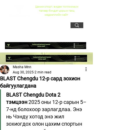
Цахим спорт, видео тоглоомын
талаар бичдэг цорын ганц
мэдээллийн сайт
Masha Mnn
Aug 30, 2025
2 min read
BLAST Chengdu 12-р сард зохион
байгуулагдана
BLAST Chengdu Dota 2 
тэмцээн
 2025 оны 12-р сарын 5–
7-нд болохоор зарлагдлаа. Энэ 
нь Чэндү хотод энэ жил 
зохиогдох олон цахим спортын 