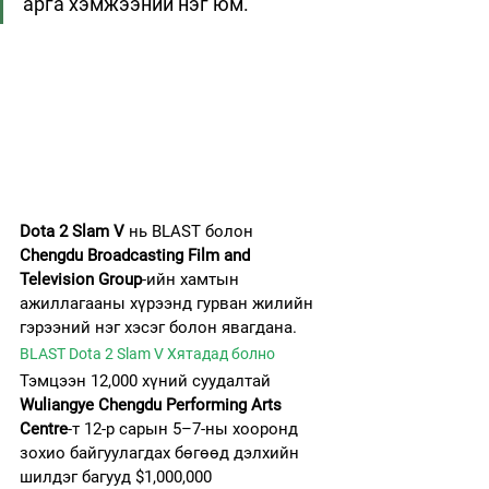
арга хэмжээний нэг юм.
Dota 2 Slam V
 нь BLAST болон 
Chengdu Broadcasting Film and 
Television Group
-ийн хамтын 
ажиллагааны хүрээнд гурван жилийн 
гэрээний нэг хэсэг болон явагдана.
BLAST Dota 2 Slam V Хятадад болно
Тэмцээн 12,000 хүний суудалтай 
Wuliangye Chengdu Performing Arts 
Centre
-т 12-р сарын 5–7-ны хооронд 
зохио байгуулагдах бөгөөд дэлхийн 
шилдэг багууд $1,000,000 