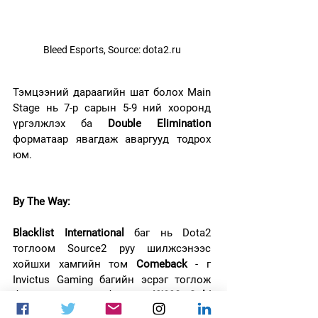
Bleed Esports, Source: dota2.ru
Тэмцээний дараагийн шат болох Main 
Stage нь 7-р сарын 5-9 ний хооронд 
үргэлжлэх ба 
Double Elimination
форматаар явагдаж аваргууд тодрох 
юм.
By The Way:
Blacklist International 
баг нь Dota2 
тоглоом Source2 руу шилжсэнээс 
хойшхи хамгийн том 
Comeback
 - г 
Invictus Gaming багийн эсрэг тоглож 
байхдаа хийсэн бөгөөд 
49'890 Gold 
Networth
 - н зөрүүнээс тоглолтыг 