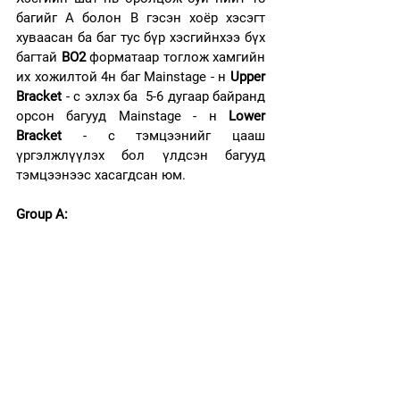
багийг A болон B гэсэн хоёр хэсэгт 
хуваасан ба баг тус бүр хэсгийнхээ бүх 
багтай 
BO2
 форматаар тоглож хамгийн 
их хожилтой 4н баг Mainstage - н 
Upper 
Bracket
 - с эхлэх ба  5-6 дугаар байранд 
орсон багууд Mainstage - н 
Lower 
Bracket
 - с тэмцээнийг цааш 
үргэлжлүүлэх бол үлдсэн багууд 
тэмцээнээс хасагдсан юм.
Group A: