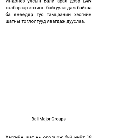
Индонез улсын Бали арал дээр 
LAN
хэлбэрээр зохион байгуулагдаж байгаа 
ба өнөөдөр тус тэмцээний хэсгийн 
шатны тоглолтууд явагдаж дууслаа.
Bali Major Groups
Хэсгийн шат нь оролцож буй нийт 18 