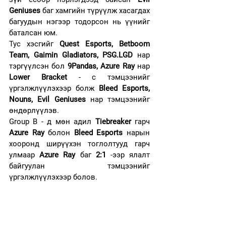
Geniuses
 баг хамгийн түрүүлж хасагдах 
багуудын нэгээр тодорсон нь үүнийг 
баталсан юм.
Тус хэсгийг 
Quest Esports, Betboom 
Team, Gaimin Gladiators, PSG.LGD
 нар 
тэргүүлсэн бол 
9Pandas, Azure Ray 
нар 
Lower Bracket
 - с тэмцээнийг 
үргэлжлүүлэхээр болж 
Bleed Esports, 
Nouns, Evil Geniuses
 нар тэмцээнийг 
өндөрлүүлэв.
Group B - д мөн адил 
Tiebreaker
 гарч 
Azure Ray
 болон 
Bleed Esports
 нарын 
хооронд ширүүхэн тоглолтууд гарч 
улмаар 
Azure Ray
 баг 
2:1
 -ээр ялалт 
байгуулан тэмцээнийг 
үргэлжлүүлэхээр болов.