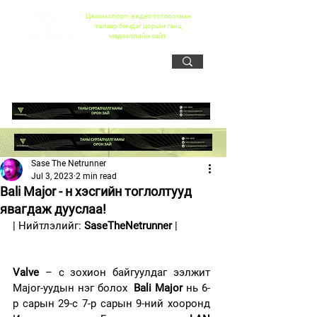
Цахим спорт, видео тоглоомын
талаар бичдэг цорын ганц
мэдээллийн сайт
Sase The Netrunner
Jul 3, 2023
2 min read
Bali Major - н хэсгийн тоглолтууд
явагдаж дууслаа!
| Нийтлэлийг: 
SaseTheNetrunner
 |
Valve 
– с зохион байгуулдаг ээлжит 
Major-уудын нэг болох  
Bali Major
 нь 6-
р сарын 29-с 7-р сарын 9-ний хооронд 