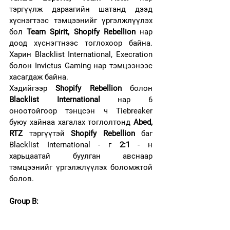
тэргүүлж дараагийн шатанд дээд 
хүснэгтээс тэмцээнийг үргэлжлүүлэх 
бол 
Team Spirit, Shopify Rebellion
 нар 
доод хүснэгтнээс тоглохоор байна. 
Харин Blacklist International, Execration 
болон Invictus Gaming нар тэмцээнээс 
хасагдаж байна.
Хэдийгээр 
Shopify Rebellion
 болон 
Blacklist International
 нар 6 
оноотойгоор тэнцсэн ч Tiebreaker 
буюу хайнаа хагалах тоглолтонд 
Abed, 
RTZ
 тэргүүтэй 
Shopify Rebellion
 баг 
Blacklist International - г 
2:1
 - н 
харьцаатай буулган авснаар 
тэмцээнийг үргэлжлүүлэх боломжтой 
болов.
Group B: