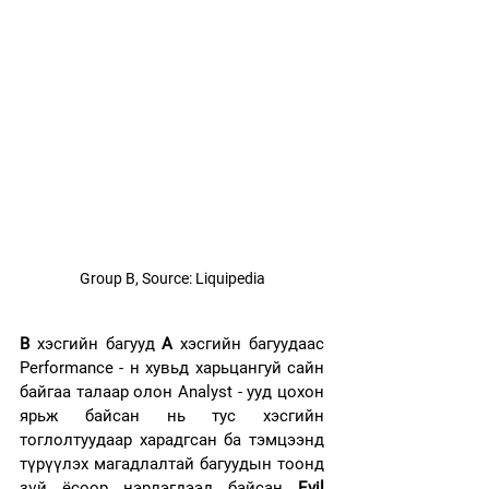
Group B, Source: Liquipedia
B
 хэсгийн багууд 
A
 хэсгийн багуудаас 
Performance - н хувьд харьцангуй сайн 
байгаа талаар олон Analyst - ууд цохон 
ярьж байсан нь тус хэсгийн 
тоглолтуудаар харадгсан ба тэмцээнд 
түрүүлэх магадлалтай багуудын тоонд 
зүй ёсоор нэрлэгдээд байсан 
Evil 