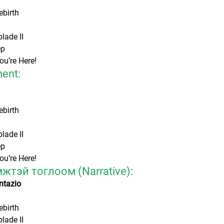
ebirth
lade II
ep
u’re Here!
ment:
ebirth
lade II
ep
u’re Here!
жтэй тоглоом (Narrative):
ntazio
ebirth
lade II