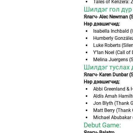
Tales of Kenzera: 
Шилдэг гол дүр 
Ялагч- Alec Newman (St
Нэр дэвшигчид:
Isabella Inchbald (
Humberly González
Luke Roberts (Silent
Y’lan Noel (Call of
Melina Juergens (S
Шилдэг туслах д
Ялагч- Karen Dunbar (S
Нэр дэвшигчид:
Abbi Greenland & H
Aldís Amah Hamilto
Jon Blyth (Thank G
Matt Berry (Thank 
Michael Abubakar (
Debut Game:
Ялагч- Balatro