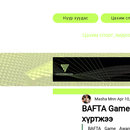
Нүүр хуудас
Цахим с
Цахим спорт, виде
Masha Mnn
Apr 10
BAFTA Game 
хүртжээ
BAFTA Game Awar