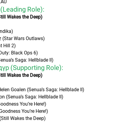
ZAU
(Leading Role):
ill Wakes the Deep)
Indika)
 (Star Wars Outlaws)
 Hill 2)
 Duty: Black Ops 6)
enua’s Saga: Hellblade II)
үр (Supporting Role):
till Wakes the Deep)
elen Goalen (Senua’s Saga: Hellblade II)
n (Senua’s Saga: Hellblade II)
oodness You’re Here!)
Goodness You’re Here!)
Still Wakes the Deep)