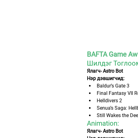
BAFTA Game Awa
Шилдэг Тоглоом
Ялагч- Astro Bot
Нэр дэвшигчид:
Baldur’s Gate 3
Final Fantasy VII R
Helldivers 2
Senua’s Saga: Hellb
Still Wakes the De
Animation:
Ялагч- Astro Bot