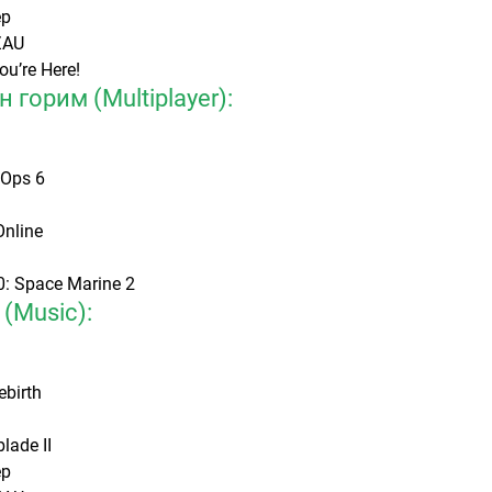
ep
ZAU
u’re Here!
 горим (Multiplayer):
 Ops 6
Online
: Space Marine 2
(Music):
ebirth
lade II
ep