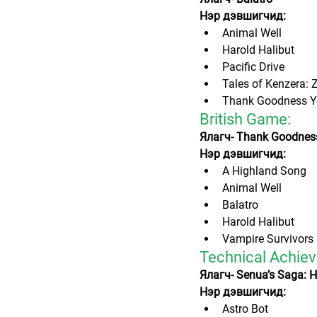
Нэр дэвшигчид:
Animal Well
Harold Halibut
Pacific Drive
Tales of Kenzera: 
Thank Goodness Yo
British Game:
Ялагч- Thank Goodness
Нэр дэвшигчид:
A Highland Song
Animal Well
Balatro
Harold Halibut
Vampire Survivors
Technical Achie
Ялагч- Senua’s Saga: He
Нэр дэвшигчид:
Astro Bot