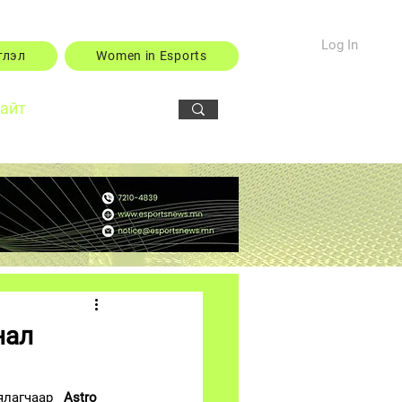
Log In
тлэл
Women in Esports
сайт
нал
лагчаар 
Astro 