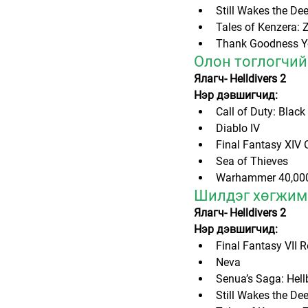
Still Wakes the De
Tales of Kenzera: 
Thank Goodness Yo
Олон тоглогчийн
Ялагч- Helldivers 2
Нэр дэвшигчид:
Call of Duty: Black
Diablo IV
Final Fantasy XIV 
Sea of Thieves
Warhammer 40,000
Шилдэг хөгжим 
Ялагч- Helldivers 2
Нэр дэвшигчид:
Final Fantasy VII R
Neva
Senua’s Saga: Hellb
Still Wakes the De