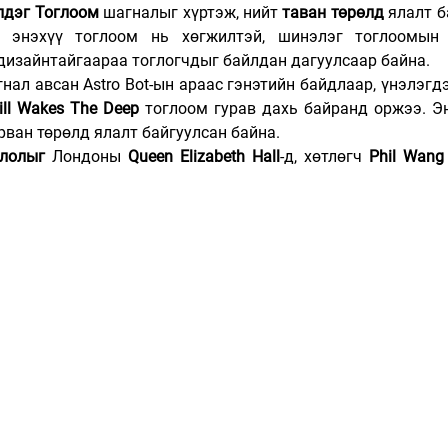
дэг Тоглоом
 шагналыг хүртэж, нийт 
таван төрөлд
 ялалт б
н энэхүү тоглоом нь хөгжилтэй, шинэлэг тоглоомын 
дизайнтайгаараа тоглогчдыг байлдан дагуулсаар байна.
нал авсан Astro Bot-ын араас гэнэтийн байдлаар, үнэлэгдэ
ill Wakes The Deep
 тоглоом гурав дахь байранд оржээ. Эн
ван төрөлд ялалт байгуулсан байна.
слолыг
 Лондоны 
Queen Elizabeth Hall
-д, хөтлөгч 
Phil Wang