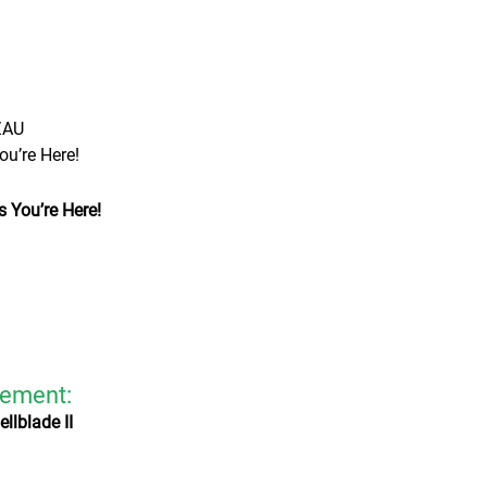
ZAU
u’re Here!
 You’re Here!
vement:
llblade II