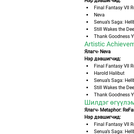
Нэр дэвшигчид:
Final Fantasy VII R
Neva
Senua’s Saga: Hellb
Still Wakes the De
Thank Goodness Yo
Artistic Achieve
Ялагч- Neva
Нэр дэвшигчид:
Final Fantasy VII R
Harold Halibut
Senua’s Saga: Hellb
Still Wakes the De
Thank Goodness Yo
Шилдэг өгүүлэм
Ялагч- Metaphor: ReFa
Нэр дэвшигчид:
Final Fantasy VII R
Senua’s Saga: Hellb