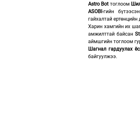
Astro Bot
 тоглоом 
Шил
ASOBI
-гийн бүтээсэ
гайхалтай ертөнцийн 
Харин хамгийн их шаг
амжилттай байсан 
St
аймшгийн тоглоом гур
Шагнал гардуулах ё
байгуулжээ.