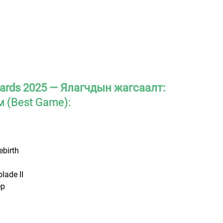
rds 2025 — Ялагчдын жагсаалт:
 (Best Game):
ebirth
lade II
ep