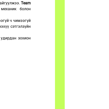
айгуулжээ. 
Team 
механик болон 
эгүй ч чимээгүй 
эхүү сэтгэлзүйн 
 удирдан зохион 