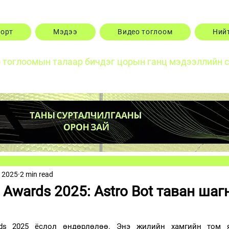
порт
Мэдээ
Видео тоглоом
Ний
о тоглоомын талаар бичдэг цорын ганц мэдээллийн 
, 2025
2 min read
Awards 2025: Astro Bot таван шаг
ds 2025 ёслол өндөрлөлөө. Энэ жилийн хамгийн том я