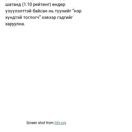
шатанд (1.10 рейтинг) өндөр 
үзүүлэлттэй байсан нь түүнийг “нэр 
хүндтэй тоглогч” хэвээр гэдгийг 
харуулна.
Screen shot from 
hltv.org