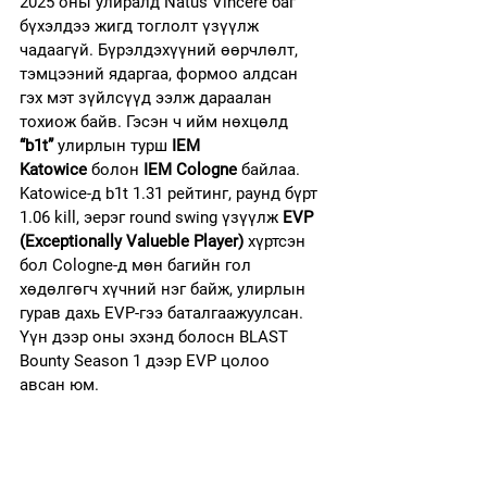
2025 оны улиралд Natus Vincere баг 
бүхэлдээ жигд тоглолт үзүүлж 
чадаагүй. Бүрэлдэхүүний өөрчлөлт, 
тэмцээний ядаргаа, формоо алдсан 
гэх мэт зүйлсүүд ээлж дараалан 
тохиож байв. Гэсэн ч ийм нөхцөлд 
“b1t”
 улирлын турш 
IEM 
Katowice
 болон 
IEM Cologne
 байлаа. 
Katowice-д b1t 1.31 рейтинг, раунд бүрт 
1.06 kill, эерэг round swing үзүүлж 
EVP
(Exceptionally Valueble Player)
 хүртсэн 
бол Cologne-д мөн багийн гол 
хөдөлгөгч хүчний нэг байж, улирлын 
гурав дахь EVP-гээ баталгаажуулсан. 
Үүн дээр оны эхэнд болосн BLAST 
Bounty Season 1 дээр EVP цолоо 
авсан юм.