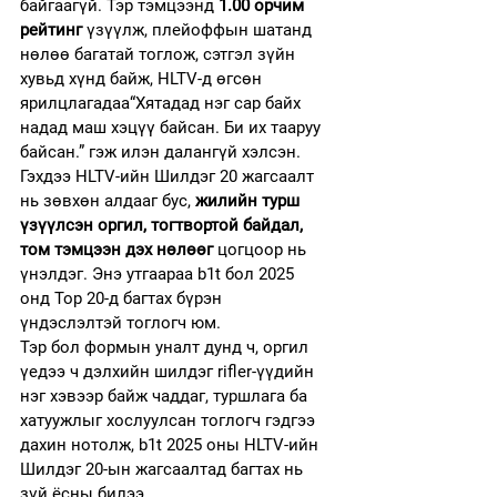
байгаагүй. Тэр тэмцээнд 
1.00 орчим 
рейтинг
 үзүүлж, плейоффын шатанд 
нөлөө багатай тоглож, сэтгэл зүйн 
хувьд хүнд байж, HLTV-д өгсөн 
ярилцлагадаа“Хятадад нэг сар байх 
надад маш хэцүү байсан. Би их тааруу 
байсан.” гэж илэн далангүй хэлсэн.
Гэхдээ HLTV-ийн Шилдэг 20 жагсаалт 
нь зөвхөн алдааг бус, 
жилийн турш 
үзүүлсэн оргил, тогтвортой байдал, 
том тэмцээн дэх нөлөөг
 цогцоор нь 
үнэлдэг. Энэ утгаараа b1t бол 2025 
онд Top 20-д багтах бүрэн 
үндэслэлтэй тоглогч юм.
Тэр бол формын уналт дунд ч, оргил 
үедээ ч дэлхийн шилдэг rifler-үүдийн 
нэг хэвээр байж чаддаг, туршлага ба 
хатуужлыг хослуулсан тоглогч гэдгээ 
дахин нотолж, b1t 2025 оны HLTV-ийн 
Шилдэг 20-ын жагсаалтад багтах нь 
зүй ёсны билээ. 