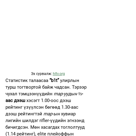
Эх сурвалж: 
hltv.org
Статистик талаасаа 
“b1t”
 улирлын 
турш тогтвортой байж чадсан. Тэрээр 
чухал тэмцээнүүдийн 
map-уудын
⅔-
аас дээш
 хэсэгт 1.00-оос дээш 
рейтинг үзүүлсэн бөгөөд 1.30-аас 
дээш рейтингтэй 
map-ын
 хувиар 
лигийн шилдэг rifler-үүдийн эгнээнд 
бичигдсэн. Мөн хасагдах тоглолтууд 
(1.14 рейтинг), elite плейоффын 