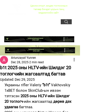
Цахим спорт, видео тоглоомын
талаар бичдэг цорын ганц
мэдээллийн сайт
Ariunzayat Yunren
Dec 28, 2025
2 min read
b1t 2025 оны HLTV-ийн Шилдэг 20
тоглогчийн жагсаалтад багтав
Updated:
Dec 29, 2025
Украины rifler Valeriy 
“b1t”
 Vakhovskiy 
1xBET болон SkinClub-ын ивээн 
тэтгэсэн 
2025 оны HLTV-ийн Шилдэг 
20 тоглогч
-ийн жагсаалтад 
дөрөв дэх 
удаагаа
 багтлаа.