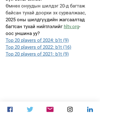
Өмнөх онуудын шилдэг 20-д багтаж 
байсан тухай доорхи эх сурвалжаас, 
2025 оны шилдгүүдийн жагсаалтад 
багтсан тухай нийтлэлийг 
hltv.org
-
оос уншина уу?
Top 20 players of 2024: b1t (9)
Top 20 players of 2022: b1t (16)
Top 20 players of 2021: b1t (9)
Зургийг: 
hltv.org
-аас авав. 
StarLadder Budapest 
Major 2025 дээр. 
 Valeriy 
“b1t”
 Vakhovskiy 
hltv awards 2025
NAVI
hltv awards
1xBet