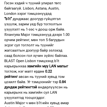
Гэсэн хэдий ч түүний улирал төгс 
байгаагүй. Lisbon, Astana, Austin, 
London зэрэг тэмцээнүүдэд 
“b1t”
 дунджаас доогуур гүйцэтгэл 
үзүүлж, зарим үед бүр тоглолтын 
үзүүлэлт нь 1-ээс ч доош орж байв. 
Ялангуяа Major тэмцээнүүд дээрх 1.00 
орчим рейтинг, мөн топ 5 багуудын 
эсрэг сул тоглолт нь түүнийг 
жагсаалтын дээгүүр байр эзлэхэд 
саад болсон гол хүчин зүйлс байлаа.
BLAST Open Lisbon тэмцээнд b1t 
карьерынхаа 
хамгийн муу LAN мапыг
тоглож, нэг мапт ердөө 
0.22 
рейтинг
 авсан нь түүний хувьд том 
цохилт байв. Уг тэмцээнийг тэр 
0.84 
дундаж рейтингтэй
 өндөрлүүлсэн нь 
карьерынх нь хамгийн сул LAN 
үзүүлэлтэд тооцогддог.
Austin Major ч мөн b1t-ийн хувьд амар 