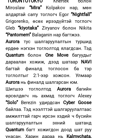
“TORONTOTOKYO”
 Khertek болон 
Miroslaw 
“Mira”
 Kolpakov нар, мөн 
алдартай carry тоглогч Egor 
“Nightfall”
Grigorenko, өсөх ирээдүйтэй тоглогч 
Gleb 
“kiyotaka”
 Ziryanov болон Nikita 
“Pantomem”
 Balaganin нар багтжээ.
Aurora
 тус шалгаруулалтын туршид 
ердөө нэгхэн тоглолтод ялагдсан. Тэд 
Quantum
 болон
 One Move 
багуудыг 
дараалан хожиж, дээд шатаар
 NAVI
багтай финалд тоглосон ба тэр 
тоглолтыг 2:1-ээр хожсон. Улмаар 
Aurora
 нь финалд шалгарсан юм.
Шигшээ тоглолтод
 Aurora
 багийн 
өрсөлдөгч нь ахмад тоглогч Alexey 
“Solo”
 Berezin удирдсан 
Cyber Goose
байлаа. Тэд нээлттэй шалгаруулалтаас 
амжилттай гарч ирсэн хэдий ч бүсийн 
шалгаруулалтын эхний шатанд 
Quantum
 багт хожигдон доод шат руу 
унасан. Харин дараа нь 
Kalmychata, 