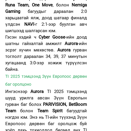
Runa Team, One Move
, болон 
Nemiga 
Gaming
 багуудыг дараалан 2:0 
харьцаатай ялж, доод шатаар финалд 
үлдсэн 
NAVI
-г 2:1-ээр буулган авч 
шигшээд шалгарсан юм.
Гэсэн хэдий ч 
Cyber Goose
-ийн доод 
шатны гайхалтай амжилт 
Aurora
-ийн 
эсрэг хүчин мөхөстөв. 
Aurora
 гурван 
тоглолт дараалан 34, 39, 37 минутын 
хугацаанд 3:0-ээр хожиж түрүүлсэн 
байна.
TI 2025 тэмцээнд Зүүн Европоос дөрвөн 
баг оролцоно
Ингэснээр 
Aurora
 TI 2025 тэмцээнд 
шууд урилга авсан Зүүн Европын 
гурван баг болох 
PARIVISION, BetBoom 
Team
 болон 
Team Spirit 
багуудтай 
нэгдэх юм. Энэ нь TI-ийн түүхэнд Зүүн 
Европоос дөрвөн баг оролцож буй 
хоёр дахь тохиолдол бөгөөд анх TI 