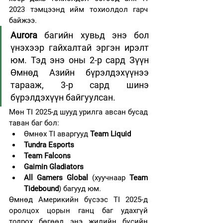
2023 тэмцээнд ийм тохиолдол гарч 
байжээ.
Aurora
 багийн хувьд энэ бол 
үнэхээр гайхалтай эргэн ирэлт 
юм. Тэд энэ оны 2-р сард Зүүн 
Өмнөд Азийн бүрэлдэхүүнээ 
тарааж, 3-р сард шинэ 
бүрэлдэхүүн байгуулсан.
Мөн TI 2025-д шууд урилга авсан бусад 
таван баг бол:
Өмнөх TI аваргууд 
Team Liquid
Tundra Esports
Team Falcons
Gaimin Gladiators
All Gamers Global 
(хуучнаар 
Team 
Tidebound
) багууд юм.
Өмнөд Америкийн бүсээс TI 2025-д 
оролцох цорын ганц баг удахгүй 
тодрох бөгөөд энэ жилийн бүсийн 