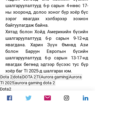
шалгаруулалтууд 6-р сарын 4-нөөс 17-
ны хооронд, долоо хоног бүр хоёр бүс 
зэрэг явагдах хэлбэрээр зохион 
байгуулагдаж байна.
Хятад болон Хойд Америкийн бүсийн 
шалгаруулалтууд 6-р сарын 9-12-нд 
явагдана. Харин Зүүн Өмнөд Ази 
болон Баруун Европын бүсийн 
шалгаруулалтууд 6-р сарын 13-17-нд 
явагдах бөгөөд эдгээр бүсээс тус бүр 
хоёр баг TI 2025-д шалгарах юм.
Dota 2
dota
DOTA 2
TI
Aurora gaming
Aurora
TI 2025
aurora gaming dota 2
Dota2
Мэдээ
Цахим спорт