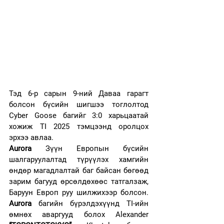
Тэд 6-р сарын 9-ний Даваа гарагт 
болсон бүсийн шигшээ тоглолтод 
Cyber Goose багийг 3:0 харьцаатай 
хожиж TI 2025 тэмцээнд оролцох 
эрхээ авлаа.
Aurora 
Зүүн Европын бүсийн 
шалгаруулалтад түрүүлэх хамгийн 
өндөр магадлалтай баг байсан бөгөөд 
зарим багууд өрсөлдөхөөс татгалзаж, 
Баруун Европ руу шилжихээр болсон. 
Aurora 
багийн бүрэлдэхүүнд TI-ийн 
өмнөх аваргууд болох Alexander