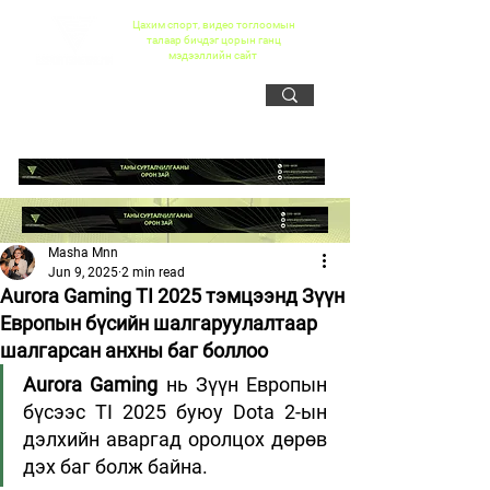
Цахим спорт, видео тоглоомын
талаар бичдэг цорын ганц
мэдээллийн сайт
Masha Mnn
Jun 9, 2025
2 min read
Aurora Gaming TI 2025 тэмцээнд Зүүн
Европын бүсийн шалгаруулалтаар
шалгарсан анхны баг боллоо
Aurora Gaming
 нь Зүүн Европын 
бүсээс TI 2025 буюу Dota 2-ын 
дэлхийн аваргад оролцох дөрөв 
дэх баг болж байна.