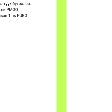
э түүх бүтээлээ.
н нь PMGO 
son 1 нь PUBG 