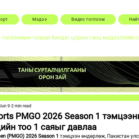
порт
Мэдээ
Видео тоглоом
Ний
о тоглоомын талаар бичдэг цорын ганц мэдээллийн 
Jun 9
2 min read
ports PMGO 2026 Season 1 тэмцээн
дийн тоо 1 саяыг давлаа
pen (PMGO) 2026 Season 1
 тэмцээн өндөрлөж, Пакистан улс