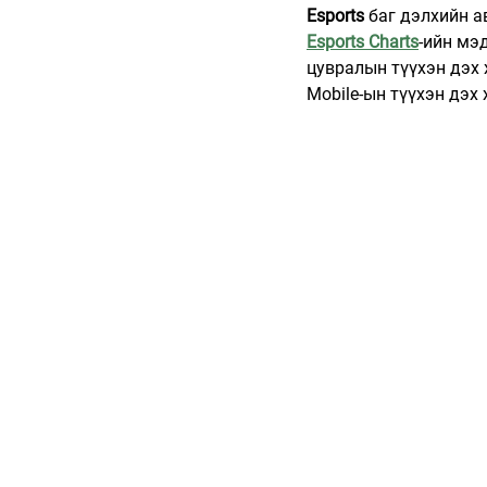
Esports
 баг дэлхийн 
Esports Charts
-ийн мэ
цувралын түүхэн дэх 
Mobile-ын түүхэн дэх