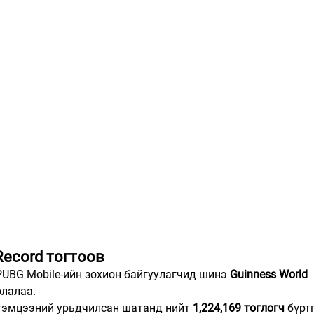
Record тогтоов
UBG Mobile-ийн зохион байгуулагчид шинэ 
Guinness World 
рлалаа.
тэмцээний урьдчилсан шатанд нийт 
1,224,169 тоглогч
 бүрт