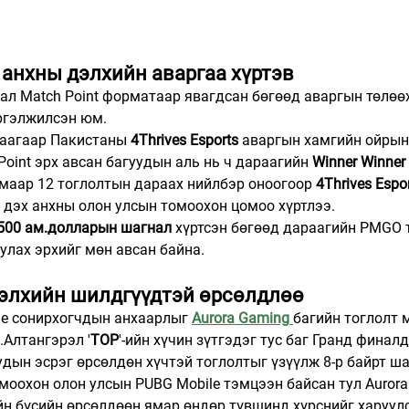
s анхны дэлхийн аваргаа хүртэв
ал Match Point форматаар явагдсан бөгөөд аваргын төлөө
үргэлжилсэн юм.
раагаар Пакистаны 
4Thrives Esports
 аваргын хамгийн ойрын
Point эрх авсан багуудын аль нь ч дараагийн 
Winner Winner 
лмаар 12 тоглолтын дараах нийлбэр оноогоор 
4Thrives Espo
н дэх анхны олон улсын томоохон цомоо хүртлээ.
,500 ам.долларын шагнал
 хүртсэн бөгөөд дараагийн PMGO 
улах эрхийг мөн авсан байна.
дэлхийн шилдгүүдтэй өрсөлдлөө
e сонирхогчдын анхаарлыг 
Aurora Gaming
багийн тоглолт 
Алтангэрэл '
TOP
'-ийн хүчин зүтгэдэг тус баг Гранд финалд
дын эсрэг өрсөлдөн хүчтэй тоглолтыг үзүүлж 8-р байрт ш
моохон олон улсын PUBG Mobile тэмцээн байсан тул Aurora
йн бүсийн өрсөлдөөн ямар өндөр түвшинд хүрснийг харуул