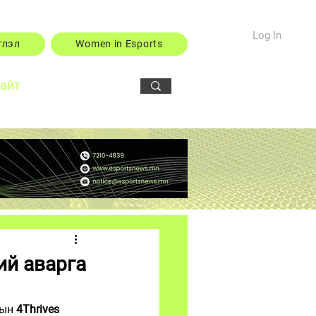
Log In
тлэл
Women in Esports
сайт
ий аварга
ын 
4Thrives 