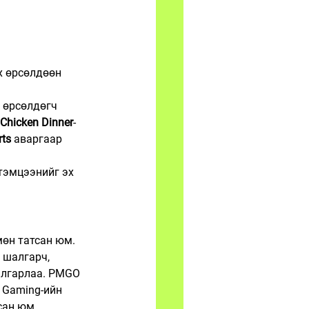
х өрсөлдөөн 
 өрсөлдөгч 
Chicken Dinner
-
rts
 аваргаар 
тэмцээнийг эх 
мөн татсан юм.
 шалгарч, 
алгарлаа. PMGO 
 Gaming-ийн 
сан юм.