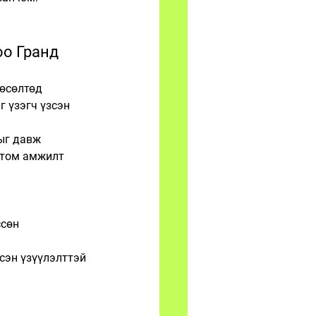
оо Гранд 
өсөлтөд 
 үзэгч үзсэн 
ыг давж 
 том амжилт 
ссөн
сэн үзүүлэлттэй 