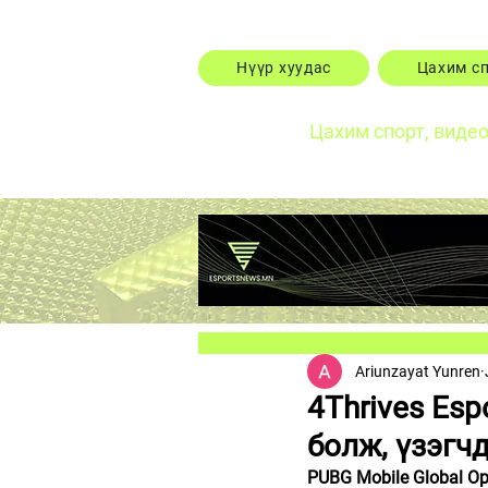
Нүүр хуудас
Цахим с
Цахим спорт, виде
Ariunzayat Yunren
4Thrives Es
болж, үзэгч
PUBG Mobile Global O