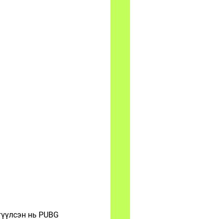
гүүлсэн нь PUBG 