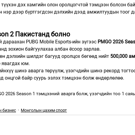
 түүхэн дэх хамгийн олон оролцогчтой тэмцээн болсон бай
н нэр дээр бүртгэгдсэн дэлхийн дээд амжилтуудын тоог д
on 2 Пакистанд болно
 дараахан PUBG Mobile Esports-ийн зүгээс 
PMGO 2026 Seas
нд зохион байгуулахаа албан ёсоор зарлав.
өн дэлхийн шилдэг багууд оролцох бөгөөд нийт 
500,000 а
р
 явагдах юм.
йнхүү шинэ аварга төрүүлж, үзэгчдийн шинэ рекорд тогтоо
д онцгой байр суурь эзлэх тэмцээн болж өндөрлөлөө.
GO 2026 Season 1 тэмцээний аварга болж, үзэгчдийн тоо 1 сая
н бизнес
Монголын цахим спорт