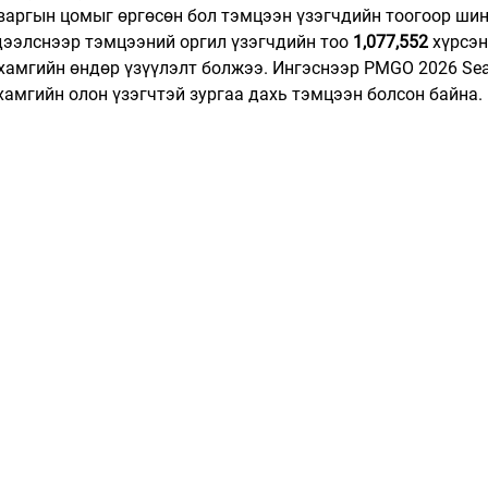
аваргын цомыг өргөсөн бол тэмцээн үзэгчдийн тоогоор шин
дээлснээр тэмцээний оргил үзэгчдийн тоо 
1,077,552
 хүрсэ
хамгийн өндөр үзүүлэлт болжээ. Ингэснээр PMGO 2026 Sea
 хамгийн олон үзэгчтэй зургаа дахь тэмцээн болсон байна.