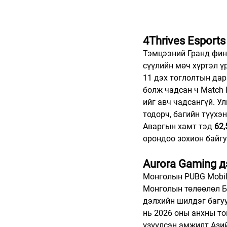
4Thrives Esport
Тэмцээний Гранд фин
сүүлийн мөч хүртэл 
11 дэх тоглолтын да
болж чадсан ч Match 
ийг авч чадсангүй. У
тодорч, багийн түүхэ
Аваргын хамт тэд 
62
орондоо зохион байгу
Aurora Gaming 
Монголын PUBG Mobil
Монголын төлөөлөл Б.
дэлхийн шилдэг багуу
нь 2026 оны анхны то
үзүүлсэн амжилт Ази