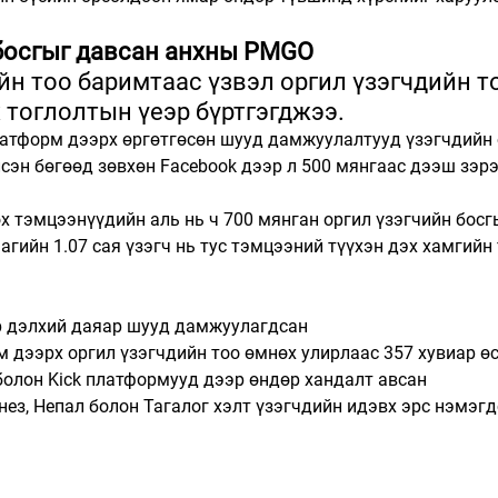
 босгыг давсан анхны PMGO
ийн тоо баримтаас үзвэл оргил үзэгчдийн т
 тоглолтын үеэр бүртгэгджээ.
латформ дээрх өргөтгөсөн шууд дамжуулалтууд үзэгчдийн 
сэн бөгөөд зөвхөн Facebook дээр л 500 мянгаас дээш зэрэг
 тэмцээнүүдийн аль нь ч 700 мянган оргил үзэгчийн босг
аагийн 1.07 сая үзэгч нь тус тэмцээний түүхэн дэх хамгийн
ар дэлхий даяар шууд дамжуулагдсан
 дээрх оргил үзэгчдийн тоо өмнөх улирлаас 357 хувиар ө
 болон Kick платформууд дээр өндөр хандалт авсан
онез, Непал болон Тагалог хэлт үзэгчдийн идэвх эрс нэмэгд