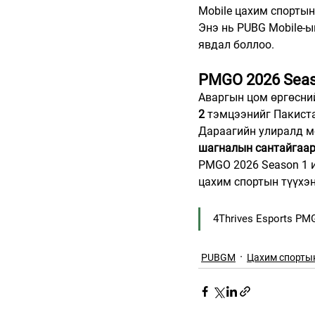
Mobile цахим спортын
Энэ нь PUBG Mobile-ы
явдал боллоо.
PMGO 2026 Seas
Аваргын цом өргөсний
2
 тэмцээнийг Пакиста
Дараагийн улиралд м
шагналын сантайгаа
PMGO 2026 Season 1 и
цахим спортын түүхэн
4Thrives Esports PM
PUBGM
Цахим спорты