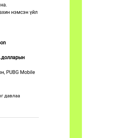
на.
ахин нэмсэн үйл 
on 
м.долларын 
н, PUBG Mobile 
ыг давлаа