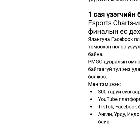
1 сая үзэгчийн
Esports Charts-
финалын ес дэх
Ялангуяа Facebook п
томоохон нөлөө үзүүл
байна.
PMGO цувралын өмнөх
байгаагүй тул энэ уд
болжээ.
Мөн тэмцээн:
300 гаруй сувга
YouTube платформ
TikTok, Facebook
Англи, Урду, Инд
байв