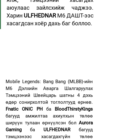
аюулаас зайлсхийж чаджээ. 
Харин 
ULFHEDNAR 
M6 ДАШТ-ээс 
хасагдсан хоёр дахь баг боллоо.
Mobile Legends: Bang Bang (MLBB)-ийн 
M6 Дэлхийн Аварга Шалгаруулах 
Тэмцээний Швейцарь шатны 4 дэхь 
өдөр сонирхолтой тоглолтууд өрнөв. 
Fnatic ONIC PH
 ба 
BloodThirstyKings
багууд амжилтаа ахиулхын төлөө 
ширүүн тулаан өрнүүлсэн бол
 Aurora 
Gaming
 ба 
ULFHEDNAR
 багууд 
тэмцээнээс хасагдахгүйн төлөө 