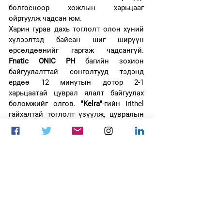
болгосноор хожлын харьцааг 
ойртуулж чадсан юм.
Харин гурав дахь тоглолт олон хүний 
хүлээлтэд байсан шиг ширүүн 
өрсөлдөөнийг гаргаж чадсангүй. 
Fnatic ONIC PH
 багийн зохион 
байгуулалттай сонголтууд тэдэнд 
ердөө 12 минутын дотор 2-1 
харьцаатай цуврал ялалт байгуулах 
боломжийг олгов. 
"Kelra"
-гийн Irithel 
гайхалтай тоглолт үзүүлж, цувралын 
хоёр дахь MVP шагналыг хүртсэн юм.