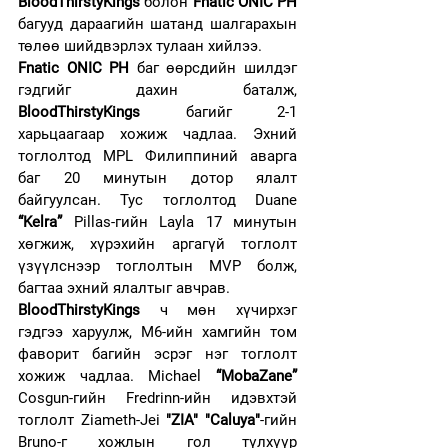
BloodThirstyKings 
болон 
Fnatic ONIC PH
багууд дараагийн шатанд шалгарахын 
төлөө шийдвэрлэх тулаан хийлээ.
Fnatic ONIC PH
 баг өөрсдийн шилдэг 
гэдгийг дахин баталж,
BloodThirstyKings
 багийг 2-1 
харьцаагаар хожиж чадлаа. Эхний 
тоглолтод MPL Филиппиний аварга 
баг 20 минутын дотор ялалт 
байгуулсан. Тус тоглолтод Duane 
“Kelra”
 Pillas-гийн Layla 17 минутын 
хөгжиж, хүрэхийн аргагүй тоглолт 
үзүүлснээр тоглолтын MVP болж, 
багтаа эхний ялалтыг авчрав.
BloodThirstyKings
 ч мөн хүчирхэг 
гэдгээ харуулж, M6-ийн хамгийн том 
фаворит багийн эсрэг нэг тоглолт 
хожиж чадлаа. Michael
 “MobaZane” 
Cosgun-гийн Fredrinn-ийн идэвхтэй 
тоглолт Ziameth-Jei 
"ZIA" "Caluya"
-гийн 
Bruno-г хожлын гол түлхүүр 