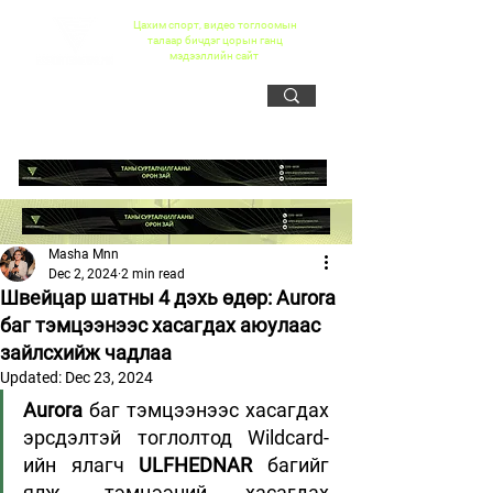
Цахим спорт, видео тоглоомын
талаар бичдэг цорын ганц
мэдээллийн сайт
Masha Mnn
Dec 2, 2024
2 min read
Швейцар шатны 4 дэхь өдөр: Aurora
баг тэмцээнээс хасагдах аюулаас
зайлсхийж чадлаа
Updated:
Dec 23, 2024
Aurora
 баг тэмцээнээс хасагдах 
эрсдэлтэй тоглолтод Wildcard-
ийн ялагч 
ULFHEDNAR
 багийг 
ялж, тэмцээний хасагдах 