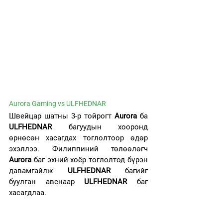
Aurora Gaming vs ULFHEDNAR
Швейцар шатны 3-р тойрогт 
Aurora
 ба
ULFHEDNAR
 багуудын хооронд 
өрнөсөн хасагдах тоглолтоор өдөр 
эхэллээ. Филиппиний төлөөлөгч 
Aurora 
баг эхний хоёр тоглолтод бүрэн 
давамгайлж
 ULFHEDNAR
 багийг 
буулган авснаар 
ULFHEDNAR
 баг 
хасагдлаа.