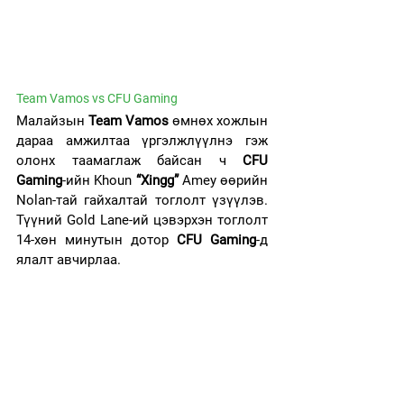
Team Vamos vs CFU Gaming
Малайзын 
Team Vamos
 өмнөх хожлын 
дараа амжилтаа үргэлжлүүлнэ гэж 
олонх таамаглаж байсан ч 
CFU 
Gaming
-ийн Khoun 
“Xingg”
 Amey өөрийн 
Nolan-тай гайхалтай тоглолт үзүүлэв. 
Түүний Gold Lane-ий цэвэрхэн тоглолт 
14-хөн минутын дотор 
CFU Gaming
-д 
ялалт авчирлаа.