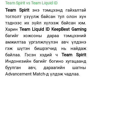
Team Spirit vs Team Liquid ID
Team Spirit 
энэ тэмцээнд гайхалтай 
тоглолт үзүүлж байсан тул олон хүн 
тэднээс их зүйл хүлээж байсан юм. 
Харин 
Team Liquid ID
KeepBest Gaming
багийг хожсоны дараа тэмцээний 
амжилтаа үргэлжлүүлэн авч үлдэнэ 
гэж шүтэн бишрэгчид нь найдаж 
байлаа. Гэсэн хэдий ч 
Team Spirit
Индонезийн багийг богино хугацаанд 
буулган авч, дараагийн шатны 
Advancement Match-д үлдэж чадлаа.