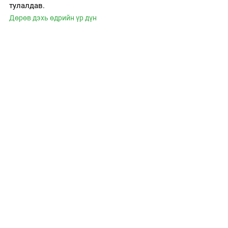
тулалдав.
Дөрөв дэхь өдрийн үр дүн