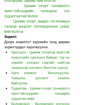
платформ, сервер бий болгох
·      Цахим спорт сонирхогч 
эмэгтэйчүүдийн талаархи тоо 
судалгаатай болох
·      Цахим спорт, видео тоглоомын 
талаар мэдлэг боловсролын суваг 
бий болгох
Зорилт:
Дээрх зорилгот хүрэхийн тулд дараах 
зорилтуудыг хэрэгжүүлнэ.
Оролцоо - Цахим спортод эмэгтэй 
хүмүүсийн оролцоо байдаг, тэр нь 
хэвийн үзэгдэл гэдгийг нийтэд 
таниулсан контент бэлтгэн хүргэх
Арга хэмжээ - Хэлэлцүүлэг, 
тэмцээн, уулзалт зохион 
байгуулах 
Судалгаа - Цахим спорт сонирхогч 
эмэгтэйчүүдийн талаархи 
судалгаа хийх
Боловсрол - Боловсрол олгосон 