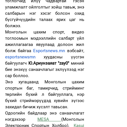
тоглогчид илүү чадвартай” гэсэн 
уламжлалт ойлголтыг хойш тавьж, энэ 
салбарын нэг хэсэг болсон охид 
бүсгүйчүүдийн талаах ярих цаг нь 
болжээ.
Монголын цахим спорт, видео 
тоглоомын мэдээллийн салбарт үйл 
ажиллагаагаа явуулаад долоон жил 
болж байгаа 
Esportsnews.mn
 вэбсайт, 
esportsnewsmn
хуудасны үүсгэн 
байгуулагч 
Ю.Ариунзаяат "zay0" 
миний 
бие энэхүү санаачлагыг эхлүүлээд нэг 
сар боллоо.
Энэ хугацаанд Монголын цахим 
спортын баг, тамирчид, стрийминг 
төрлийн бүхий л байгууллага, нэр 
бүхий стриймэрүүдэд хувийн зүгээс 
захидал бичиж хүсэлт тавьсан.
Одоогийн байдлаар энэ санаачлагат 
нэгдэхээр 
MESA 
(Монголын 
Электроник Спортын Холбоо),  
Kasui 