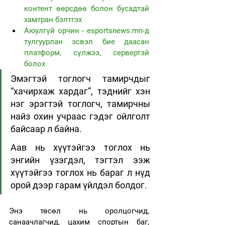
контент өөрсдөө болон бусадтай 
хамтран бэлтгэх
Аюулгүй орчин - esportsnews.mn-д 
тулгуурлан эсвэл бие даасан 
платформ, сүлжээ, сервертэй 
болох
Эмэгтэй тоглогч тамирчдыг 
“хачирхаж хардаг”, тэднийг хэн 
нэг эрэгтэй тоглогч, тамирчны 
найз охин учраас гэдэг ойлголт 
байсаар л байна.
Аав нь хүүтэйгээ тоглох нь 
энгийн үзэгдэл, тэгтэл ээж 
хүүтэйгээ тоглох нь бараг л нүд 
орой дээр гарам үйлдэл болдог.
Энэ төсөл нь оролцогчид, 
санаачлагчид, цахим спортын баг, 