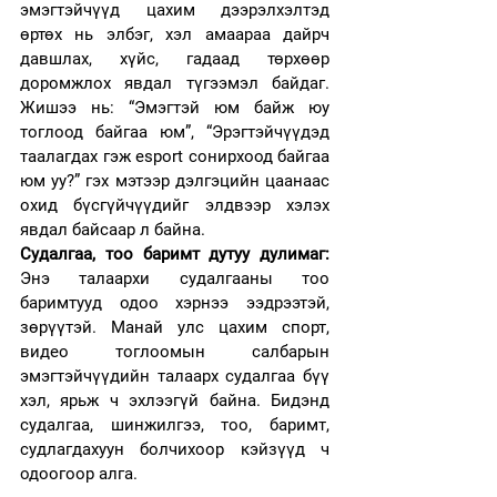
эмэгтэйчүүд цахим дээрэлхэлтэд 
өртөх нь элбэг, хэл амаараа дайрч 
давшлах, хүйс, гадаад төрхөөр 
доромжлох явдал түгээмэл байдаг. 
Жишээ нь: “Эмэгтэй юм байж юу 
тоглоод байгаа юм”, “Эрэгтэйчүүдэд 
таалагдах гэж esport сонирхоод байгаа 
юм уу?” гэх мэтээр дэлгэцийн цаанаас 
охид бүсгүйчүүдийг элдвээр хэлэх 
явдал байсаар л байна.
Судалгаа, тоо баримт дутуу дулимаг:
Энэ талаархи судалгааны тоо 
баримтууд 
одоо хэрнээ ээдрээтэй, 
зөрүүтэй. 
Манай улс цахим спорт, 
видео тоглоомын салбарын 
эмэгтэйчүүдийн талаарх судалгаа бүү 
хэл, ярьж ч эхлээгүй байна. Бидэнд 
судалгаа, шинжилгээ, тоо, баримт, 
судлагдахуун болчихоор кэйзүүд ч 
одоогоор алга.