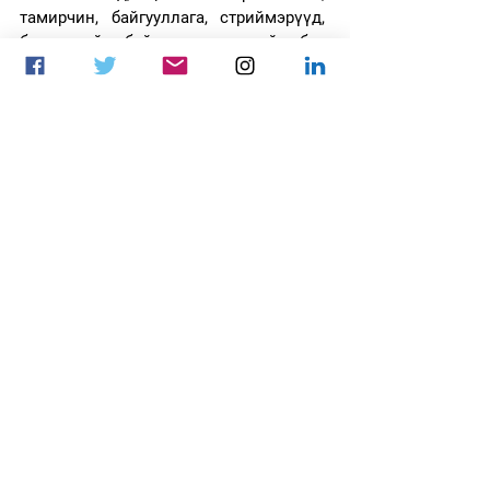
тамирчин, байгууллага, стриймэрүүд, 
бизнессийн байгууллага, төрийн бус 
байгууллага, нэр бүхий нөлөөлөгчид, 
уламжлалт спортын баг, тамирчид, 
дасгалжуулагч зэрэг хэн бүхэнд 
нээлттэй төсөл.
Цахим спорт, видео тоглоомын 
салбарын охид бүсгүйчүүдэд 
зориулсан энэхүү төсөл Танд ч бас 
хамаатай.
Та бидэнтэй хамтарч ажиллахаар бол 
дараах хаягаар хандана уу?
esportsenewsmn@gmail.com
notice@esportsnews.mn
Та бүхэнд баярлалаа.