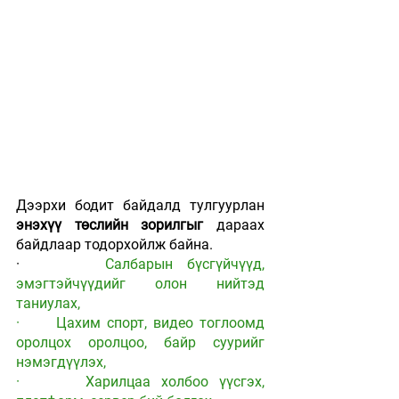
Дээрхи бодит байдалд тулгуурлан 
энэхүү төслийн зорилгыг
 дараах 
байдлаар тодорхойлж байна.
·      
Салбарын бүсгүйчүүд, 
эмэгтэйчүүдийг олон нийтэд 
таниулах,
·      Цахим спорт, видео тоглоомд 
оролцох оролцоо, байр суурийг 
нэмэгдүүлэх,
·      Харилцаа холбоо үүсгэх, 