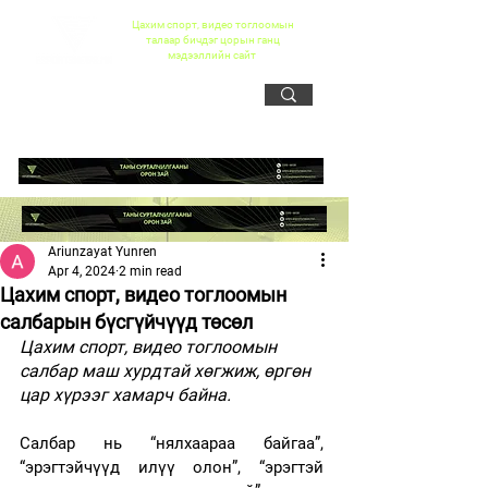
Цахим спорт, видео тоглоомын
талаар бичдэг цорын ганц
мэдээллийн сайт
Ariunzayat Yunren
Apr 4, 2024
2 min read
Цахим спорт, видео тоглоомын
салбарын бүсгүйчүүд төсөл
Цахим спорт, видео тоглоомын 
салбар маш хурдтай хөгжиж, өргөн 
цар хүрээг хамарч байна. 
Салбар нь “нялхаараа байгаа”, 
“эрэгтэйчүүд илүү олон”, “эрэгтэй 