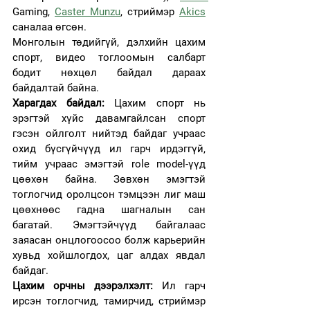
Gaming, 
Caster Munzu
, стриймэр 
Akics
саналаа өгсөн.
Монголын төдийгүй, дэлхийн цахим 
спорт, видео тоглоомын салбарт 
бодит нөхцөл байдал дараах 
байдалтай байна.
Харагдах байдал: 
Цахим спорт нь 
эрэгтэй хүйс давамгайлсан спорт 
гэсэн ойлголт нийтэд байдаг учраас 
охид бүсгүйчүүд ил гарч ирдэггүй, 
тийм учраас эм
эгтэй role model-үүд 
цөөхөн байна. Зөвхөн эмэгтэй 
тоглогчид оролцсон тэмцээн лиг маш 
цөөхнөөс гадна шагналын сан 
багатай. Эмэгтэйчүүд байгалаас 
заяасан онцлогоосоо болж карьерийн 
хувьд хойшлогдох, цаг алдах явдал 
байдаг.
Цахим орчны дээрэлхэлт:
 Ил гарч 
ирсэн тоглогчид, тамирчид, стриймэр 