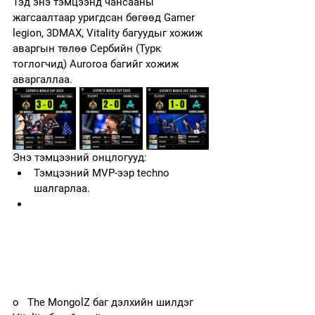
Тэд энэ тэмцээнд чансааны 
жагсаалтаар уригдсан бөгөөд Gamer 
legion, 3DMAX, Vitality багуудыг хожиж 
аваргын төлөө Сербийн (Турк 
тоглогчид) Auroroa багийг хожиж 
аваргаллаа.
Энэ тэмцээний онцлогууд:
Тэмцээний MVP-ээр techno 
шалгарлаа.
o   The MongolZ баг дэлхийн шилдэг 