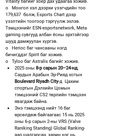
Vitality багийг хоёр дах удаагаа хожив.
o   Монгол хэл дээрхи үзэгчдийн тоо 
179,637  болж, Esports Chart дээр 
үзэлтийн тоогоор тэргүүлж эхлэв.
Тэмцээнийг ESN-esportsnetwork, Meta 
gaming сувгууд албан ёсны эрхтэйгээр 
шууд дамжуулан хүргэв.
o   Herioc баг чансааны нэгд 
бичигддэг Spirit баг хожив.
o   Tyloo баг Astralis багийг хожив.
2025 оны 
8-р сарын 20–24-нд
, 
Саудын Арабын Эр-Рияд хотын 
Boulevard Riyadh City
-д  Цахим 
спортын Дэлхийн Цомын 
тэмцээний CS2 төрлийн тэмцээн 
явагдаж байна.
Энэ тэмцээнд нийт 16 баг 
өрсөлдөж байгаагаас 15 нь 2025 
оны 6-р сарын 2-ны VRS (Valve 
Raniking Standing) Global Ranking-
аар шалгарсан, харин нэг нь 