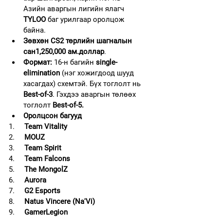
Азийн аваргын лигийн ялагч 
TYLOO
 баг урилгаар оролцож 
байна.
Зөвхөн CS2 төрлийн шагналын 
сан1,250,000 ам.доллар
.
Формат:
 16-н багийн 
single-
elimination
 (нэг хожигдоод шууд 
хасагдах) схемтэй. Бүх тоглолт нь 
Best-of-3
. Гэхдээ аваргын төлөөх 
тоглолт 
Best-of-5.
Оролцсон багууд
1.     
Team Vitality
2.     
MOUZ
3.     
Team Spirit
4.     
Team Falcons
5.     
The MongolZ
6.     
Aurora
7.     
G2 Esports
8.     
Natus Vincere (Na'Vi)
9.     
GamerLegion