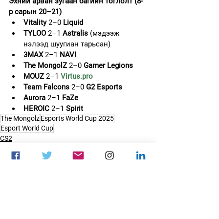
Эхний арван зугаан багийн тоглолт (8-
р сарын 20–21)
Vitality
 2–0 
Liquid
TYLOO
 2–1 
Astralis
 (мэдээж 
нэлээд шуугиан тарьсан)
3MAX
 2–1 
NAVI
The MongolZ 
2–0
 Gamer Legions
MOUZ
 2–1 
Virtus.pro
Team Falcons
 2–0 
G2 Esports
Aurora
 2–1 
FaZe
HEROIC
 2–1 
Spirit
The Mongolz
Esports World Cup 2025
Esport World Cup
CS2
Монголын цахим спорт
Цахим спорт