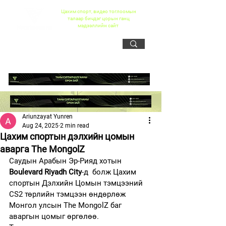
Цахим спорт, видео тоглоомын
талаар бичдэг цорын ганц
мэдээллийн сайт
Ariunzayat Yunren
Aug 24, 2025
2 min read
Цахим спортын дэлхийн цомын
аварга The MongolZ
Саудын Арабын Эр-Рияд хотын 
Boulevard Riyadh City
-д  болж Цахим 
спортын Дэлхийн Цомын тэмцээний 
CS2 төрлийн тэмцээн өндөрлөж 
Монгол улсын The MongolZ баг 
аваргын цомыг өргөлөө.