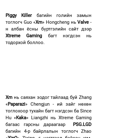
Piggy Killer 
багийн голийн замын 
тоглогч Guo «
Xm
» Hongcheng нь 
Valve
 - 
н албан ёсны бүртгэлийн сайт дээр 
Xtreme Gaming
 багт нэгдсэн нь 
тодорхой боллоо.
Xm
 нь саяхан зодог тайлаад буй Zhang 
«
Paparazi
» Chengjun - ий зайг нөхөн 
тоглохоор тухайн багт нэгдсэн ба Since 
Hu «
Kaka
» Liangzhi нь Xtreme Gaming 
багаас гарсны дараагаар  
PSG.LGD
багийн 4-р байрлалын тоглогч Zhao 