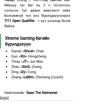
«
XinQ
» Zixing -г нэгтгээд байсан юм. 
Ийнхүү тус баг нь 2 ч тоглогчоо 
сольсон тул дахин өөрчлөлт хийх 
боломжгүй тул энэ бүрэлдхүүнээрээ 
TI11 Open Qualifier 
- т хүч үзэхээр болж 
байна.
Xtreme Gaming багийн 
бүрэлдэхүүн:
Daniel «
Ghost
» Chan
Guo «
Xm
» Hongcheng
Thiay «
JT-
» Jun Wen
Zhao «
XinQ
» Zixing
Ding «
Dy
» Cong
Zhang «
LaNm
» Zhicheng (coach)
Нийтлэлийг: 
Sase The Netrunner
Dota2