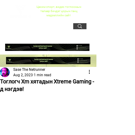
Цахим спорт, видео тоглоомын
талаар бичдэг цорын ганц
мэдээллийн сайт
Sase The Netrunner
Aug 2, 2023
1 min read
Тоглогч Xm хятадын Xtreme Gaming -
д нэгдэв!