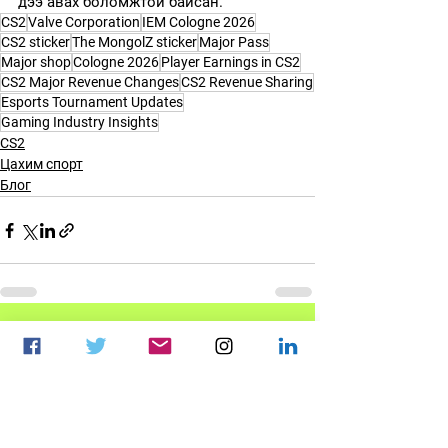
дээ авах боломжтой байсан.
CS2
Valve Corporation
IEM Cologne 2026
CS2 sticker
The MongolZ sticker
Major Pass
Major shop
Cologne 2026
Player Earnings in CS2
CS2 Major Revenue Changes
CS2 Revenue Sharing
Esports Tournament Updates
Gaming Industry Insights
CS2
Цахим спорт
Блог
See All
Recent Posts