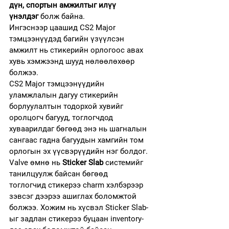
дүн, спортын амжилтыг илүү 
үнэлдэг
 болж байна.
Ингэснээр цаашид CS2 Major 
тэмцээнүүдэд багийн үзүүлсэн 
амжилт нь стикерийн орлогоос авах 
хувь хэмжээнд шууд нөлөөлөхөөр 
болжээ.
CS2 Major тэмцээнүүдийн 
уламжлалын дагуу стикерийн 
борлуулалтын тодорхой хувийг 
оролцогч багууд, тоглогчдод 
хуваарилдаг бөгөөд энэ нь шагналын 
сангаас гадна багуудын хамгийн том 
орлогын эх үүсвэрүүдийн нэг болдог.
Valve өмнө нь 
Sticker Slab
 системийг 
танилцуулж байсан бөгөөд 
тоглогчид стикерээ charm хэлбэрээр 
зэвсэг дээрээ ашиглах боломжтой 
болжээ. Хожим нь хүсвэл Sticker Slab-
ыг задлан стикерээ буцаан inventory-