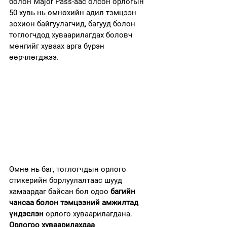
болон Major Pass-аас олсон орлогын 
50 хувь нь өмнөхийн адил тэмцээн 
зохион байгуулагчид, багууд болон 
тоглогчдод хуваарилагдах боловч 
мөнгийг хуваах арга бүрэн 
өөрчлөгджээ.
Өмнө нь баг, тоглогчдын орлого 
стикерийн борлуулалтаас шууд 
хамаардаг байсан бол одоо 
багийн 
чансаа болон тэмцээний амжилтад 
үндэслэн
 орлого хуваарилагдана.
Орлогоо хуваарилахдаа