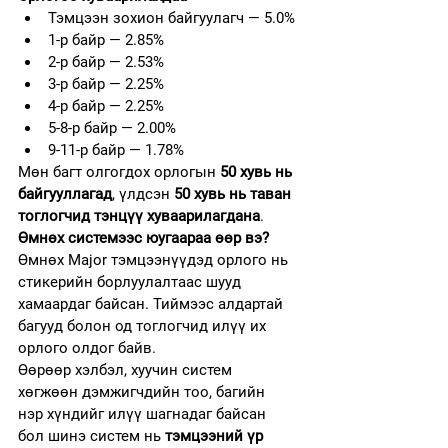
Тэмцээн зохион байгуулагч — 5.0%
1-р байр — 2.85%
2-р байр — 2.53%
3-р байр — 2.25%
4-р байр — 2.25%
5-8-р байр — 2.00%
9-11-р байр — 1.78%
Мөн багт олгогдох орлогын 
50 хувь нь 
байгууллагад
, үлдсэн 
50 хувь нь таван 
тоглогчид тэнцүү хуваарилагдана
.
Өмнөх системээс юугаараа өөр вэ?
Өмнөх Major тэмцээнүүдэд орлого нь 
стикерийн борлуулалтаас шууд 
хамаардаг байсан. Тиймээс алдартай 
багууд болон од тоглогчид илүү их 
орлого олдог байв.
Өөрөөр хэлбэл, хуучин систем 
хөгжөөн дэмжигчдийн тоо, багийн 
нэр хүндийг илүү шагнадаг байсан 
бол шинэ систем нь 
тэмцээний үр 