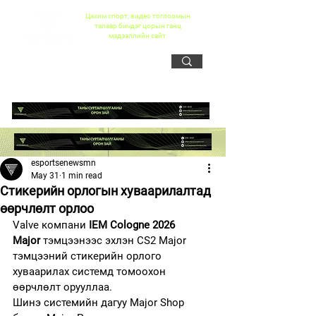
Цахим спорт, видео тоглоомын
талаар бичдэг цорын ганц
мэдээллийн сайт
esportsenewsmn
May 31
1 min read
Стикерийн орлогын хуваарилалтад
өөрчлөлт орлоо
Valve компани 
IEM Cologne 2026 
Major
 тэмцээнээс эхлэн CS2 Major 
тэмцээний стикерийн орлого 
хуваарилах системд томоохон 
өөрчлөлт орууллаа.
Шинэ системийн дагуу Major Shop 