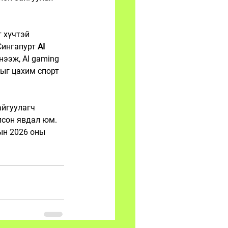
 хүчтэй 
Сингапурт 
AI 
ээж, AI gaming 
ыг цахим спорт 
айгуулагч 
лсон явдал юм. 
ын 2026 оны 