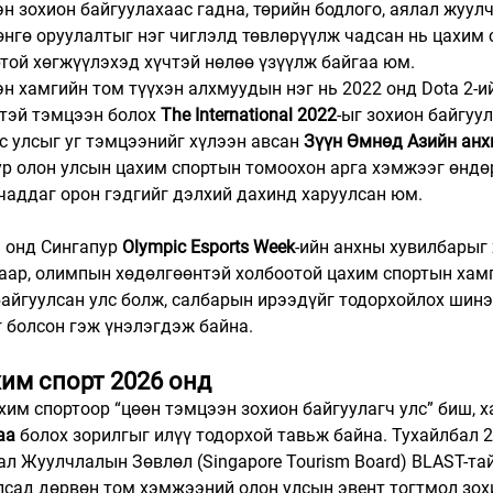
эн зохион байгуулахаас гадна, төрийн бодлого, аялал жуулч
нгө оруулалтыг нэг чиглэлд төвлөрүүлж чадсан нь цахим 
той хөгжүүлэхэд хүчтэй нөлөө үзүүлж байгаа юм.
н хамгийн том түүхэн алхмуудын нэг нь 2022 онд Dota 2-и
тэй тэмцээн болох 
The International 2022
-ыг зохион байгуу
ус улсыг уг тэмцээнийг хүлээн авсан 
Зүүн Өмнөд Азийн анх
ур олон улсын цахим спортын томоохон арга хэмжээг өндө
чаддаг орон гэдгийг дэлхий дахинд харуулсан юм.
 онд Сингапур 
Olympic Esports Week
-ийн анхны хувилбарыг 
аар, олимпын хөдөлгөөнтэй холбоотой цахим спортын хамг
айгуулсан улс болж, салбарын ирээдүйг тодорхойлох шинэ
г болсон гэж үнэлэгдэж байна.
им спорт 2026 онд
хим спортоор “цөөн тэмцээн зохион байгуулагч улс” биш, х
аа
 болох зорилгыг илүү тодорхой тавьж байна. Тухайлбал 2
л Жуулчлалын Зөвлөл (Singapore Tourism Board) BLAST-тай
улсад дөрвөн том хэмжээний олон улсын эвент тогтмол зох