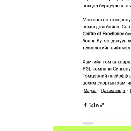
нөхцөл бүрдүүлсэн нь
Мөн зөвхөн тэмцээнүү
нэмэгдэж байна. Gam
Centre of Excellence
 б
болон бүтээгдэхүүн х
технологийн нийлмэл
Хамгийн том анхаарал
PGL
 компани Сингапу
Тэмцээний плейофф 
цахим спортын хамгий
Мэдээ
Цахим спорт