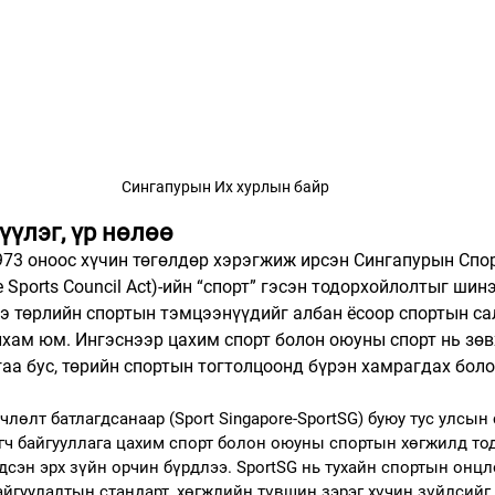
Сингапурын Их хурлын байр
үүлэг, үр нөлөө
973 оноос хүчин төгөлдөр хэрэгжиж ирсэн Сингапурын Спо
e Sports Council Act)-ийн “спорт” гэсэн тодорхойлолтыг шин
э төрлийн спортын тэмцээнүүдийг албан ёсоор спортын са
хам юм. Ингэснээр цахим спорт болон оюуны спорт нь зөв
аа бус, төрийн спортын тогтолцоонд бүрэн хамрагдах бол
лөлт батлагдсанаар (Sport Singapore-SportSG) буюу тус улсын
гч байгууллага цахим спорт болон оюуны спортын хөгжилд то
сэн эрх зүйн орчин бүрдлээ. SportSG нь тухайн спортын онцло
айгуулалтын стандарт, хөгжлийн түвшин зэрэг хүчин зүйлсийг 