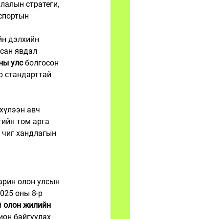
лалын стратеги, 
спортын 
йн дэлхийн 
лсан явдал 
ны улс
 болгосон 
р стандарттай 
хүлээн авч 
ийн том арга 
 чиг хандлагын 
арин олон улсын 
025 оны 8-р 
 
олон жилийн 
ион байгуулах 