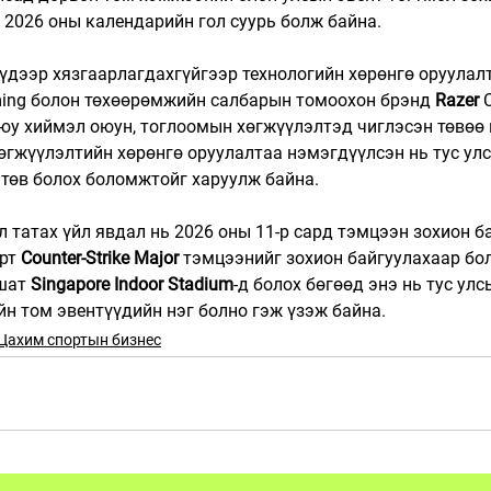
 2026 оны календарийн гол суурь болж байна.
дээр хязгаарлагдахгүйгээр технологийн хөрөнгө оруулалт
ing болон төхөөрөмжийн салбарын томоохон брэнд 
Razer
 
уюу хиймэл оюун, тоглоомын хөгжүүлэлтэд чиглэсэн төвөө н
өгжүүлэлтийн хөрөнгө оруулалтаа нэмэгдүүлсэн нь тус улс
 төв болох боломжтойг харуулж байна.
 татах үйл явдал нь 2026 оны 11-р сард тэмцээн зохион б
рт 
Counter-Strike Major
 тэмцээнийг зохион байгуулахаар бо
шат 
Singapore Indoor Stadium
-д болох бөгөөд энэ нь тус улс
н том эвентүүдийн нэг болно гэж үзэж байна.
Цахим спортын бизнес