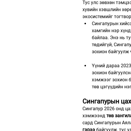
Тус улс зөвхөн тэмцэ
хувийн хэвшлийн хөрө
экосистемийг тогтвор
Сингапурын хийсэ
хамгийн нэр хүнд
байлаа. Энэ нь т
төдийгүй, Сингап
зохион байгуулж 
Үүний дараа 2023
зохион байгуулсн
хэмжээг зохион б
төв цэгүүдийн нэ
Сингапурын цах
Сингапур 2026 онд ца
хэмжээнд 
төв зангил
сард Сингапурын Аяла
гэрээ
 байгуулж, тус 