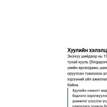
Хуулийн хэлэлц
Энэхүү шийдвэр нь 1
тухай хууль (Singapor
үеийн өрсөлдөөн, шин
оруулсан томоохон ал
хүрээний үйл ажиллаг
байна.
Хуулийн нэмэлт өөрч
бодлого хэрэгжүүлэ
дэмжлэг үзүүлэх үнд
удирдлага зохион б