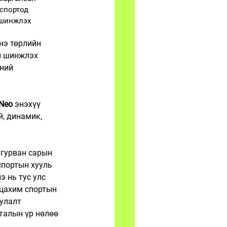
спортод 
 шинжлэх 
нэ төрлийн 
н шинжлэх 
ний 
 Neo
 энэхүү 
, динамик, 
гурван сарын 
спортын хууль 
 нь тус улс 
цахим спортын 
улалт 
талын үр нөлөө 