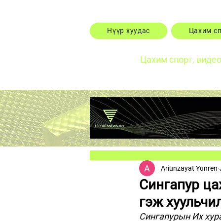
Нүүр хуудас
Цахим с
Цахим спорт, виде
Ariunzayat Yunren
Сингапур ца
гэж хуульчи
Сингапурын Их хура