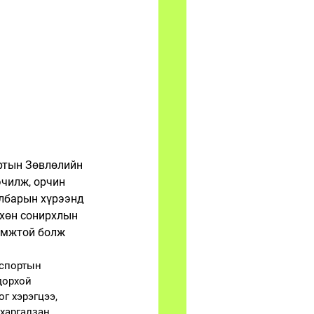
ртын Зөвлөлийн 
эчилж, орчин 
лбарын хүрээнд 
хөн сонирхлын 
омжтой болж 
 спортын 
дорхой 
г хэрэгцээ, 
харгалзан 