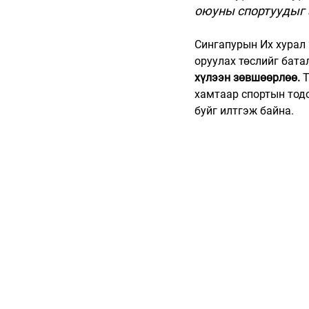
оюуны спортуудыг 
Сингапурын Их хурал 
оруулах төслийг батал
хүлээн зөвшөөрлөө. 
Т
хамтаар спортын тодо
буйг илтгэж байна.