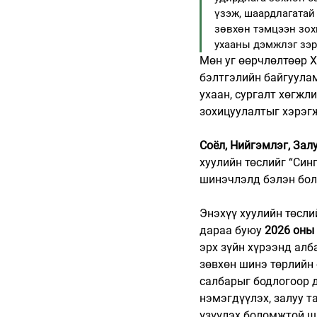
үзэж, шаардлагатай
зөвхөн тэмцээн зох
ухааны дэмжлэг зэр
Мөн уг өөрчлөлтөөр Х
бэлтгэлийн байгуулам
ухаан, сургалт хөгжл
зохицуулалтыг хэрэг
Соёл, Нийгэмлэг, Зал
хуулийн төслийг “Син
шинэчлэлд бэлэн бол
Энэхүү хуулийн төсли
дараа буюу 
2026 оны 
эрх зүйн хүрээнд алб
зөвхөн шинэ төрлийн 
салбарыг бодлогоор д
нэмэгдүүлэх, залуу т
үзүүлэх боломжтой ш