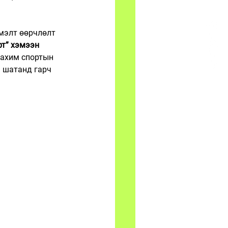
мэлт өөрчлөлт 
т” хэмээн 
цахим спортын 
 шатанд гарч 