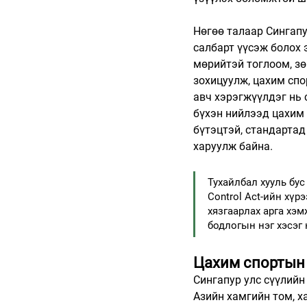
Нөгөө талаар Сингапу
салбарт үүсэж болох 
мөрийтэй тоглоом, зө
зохицуулж, цахим спо
авч хэрэгжүүлдэг нь 
бүхэн нийлээд цахим 
бүтэцтэй, стандартад
харуулж байна.
Тухайлбал хууль бу
Control Act-ийн хү
хязгаарлах арга хэм
бодлогын нэг хэсэг
Цахим спортын
Сингапур улс сүүлийн
Азийн хамгийн том, х