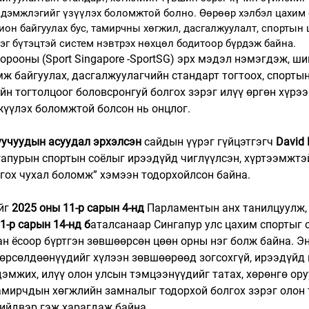
 дэмжлэгийг үзүүлэх боломжтой болно. Өөрөөр хэлбэл цахим 
ион байгуулах бус, тамирчны хөгжил, дасгалжуулалт, спортын
эг бүтэцтэй систем нэвтрэх нөхцөл бодитоор бүрдэж байна.
орооны (Sport Singapore -SportSG) эрх мэдэл нэмэгдэж, ши
ж байгуулах, дасгалжуулагчийн стандарт тогтоох, спорты
ийн тогтолцоог боловсронгуй болгох зэрэг илүү өргөн хүрээ
жүүлэх боломжтой болсон нь онцлог.
уучуудын асуудал эрхэлсэн
 сайдын үүрэг гүйцэтгэгч 
David
гапурын спортын соёлыг ирээдүйд чиглүүлсэн, хүртээмжтэй
гох чухал боломж” хэмээн тодорхойлсон байна.
йг 
2025 оны 11-р сарын 4-нд
 Парламентын анх танилцуулж, 
1-р сарын 14-нд б
аталсанаар Сингапур улс цахим спортыг 
ан ёсоор бүртгэн зөвшөөрсөн цөөн орны нэг болж байна. Энэ
өрсөлдөөнүүдийг хүлээн зөвшөөрөөд зогсохгүй, ирээдүйд 
эмжих, илүү олон улсын тэмцээнүүдийг татах, хөрөнгө ору
амирчдын хөгжлийн замналыг тодорхой болгох зэрэг олон 
ийдвэр гэж харагдаж байна.