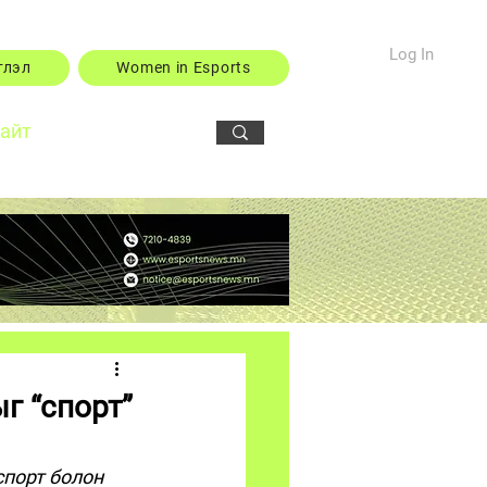
Log In
тлэл
Women in Esports
сайт
г “спорт”
порт болон 