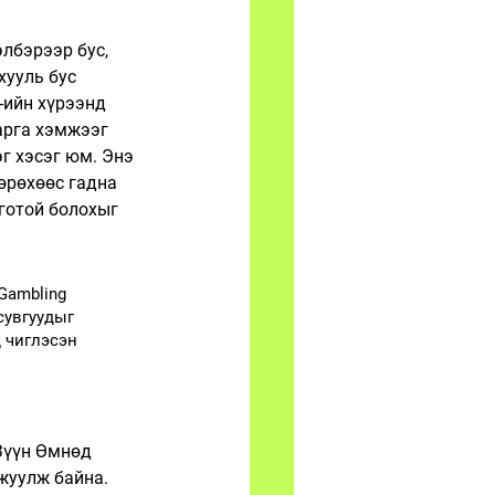
лбэрээр бус, 
ууль бус 
-ийн хүрээнд 
арга хэмжээг 
г хэсэг юм. Энэ 
өрөхөөс гадна 
готой болохыг 
Gambling 
сувгуудыг 
 чиглэсэн 
Зүүн Өмнөд 
жуулж байна. 