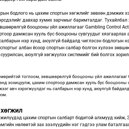
рын бодлого нь цахим спортын хөгжлийг зөвхөн дэмжих хэ
эрсдэлийг давхар хумих зарчмыг баримталдаг. Тухайлбал х
вшөөрөлгүй бооцооны үйл ажиллагааг Gambling Control Act
ртоор дамжсан хууль бус бооцооны сувгуудыг хязгаарлах 
салбарын нэр хүнд, аюулгүй байдалд чиглэсэн бодлогын нэ
спортыг албан ёсоор спортын салбар болгон хүлээн зөвшө
 суурилсан, аюулгүй хөгжүүлэх системийг бий болгох зорил
с мөрийтэй тоглоом, зөвшөөрөлгүй бооцооны үйл ажиллагааг 
рээнд зохицуулж, цахим спортоор дамжсан хууль бус бооцооны 
жээг авч хэрэгжүүлдэг нь салбарын нэр хүнд, аюулгүй байдалд
 юм.
 хөгжил
 жилүүдэд цахим спортын салбарт бодитой алхмууд хийж, 
амгийн нөлөөтэй зах зээлүүдийн нэг гэдгээ улам баталгаа