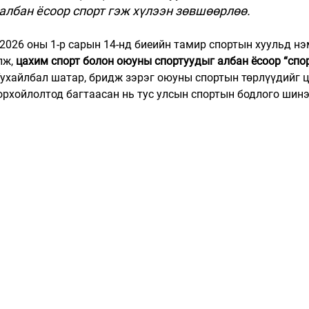
албан ёсоор спорт гэж хүлээн зөвшөөрлөө.
2026 оны 1-р сарын 14-нд биеийн тамир спортын хуульд нэ
ж, 
цахим спорт болон оюуны спортуудыг албан ёсоор “спор
ухайлбал шатар, бридж зэрэг оюуны спортын төрлүүдийг 
рхойлолтод багтаасан нь тус улсын спортын бодлого шинэ