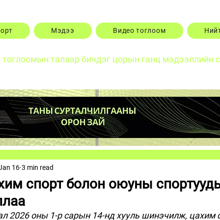
порт
Мэдээ
Видео тоглоом
Ний
о тоглоомын талаар бичдэг цорын ганц мэдээллийн 
Jan 16
3 min read
хим спорт болон оюуны спортууды
ллаа
л 2026 оны 1-р сарын 14-нд хууль шинэчилж, цахим с